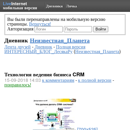
Live
Internet
Дневники
Личка
мобильная версия
Вы были перенаправлены на мобильную версию
страницы.
Вернуться!
Авторизация
Дневник
Неизвестная_Планета
Лента друзей
-
Дневник
-
Полная версия
ИНТЕРЕСНЫЙ_БЛОГ_ЛесякаРу
(
Неизвестная_Планета
)
Технология ведения бизнеса CRM
15-09-2018 14:03
к комментариям
-
к полной версии
-
понравилось!
[700x525]