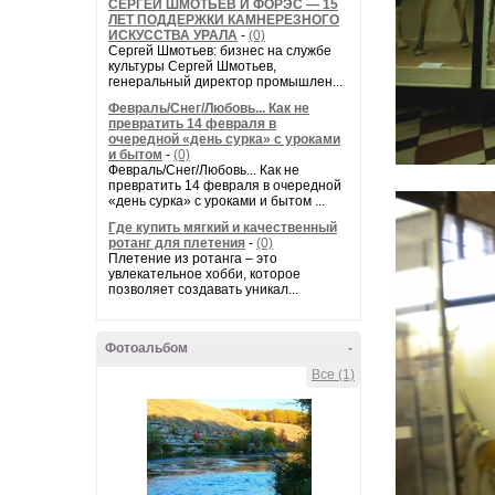
СЕРГЕЙ ШМОТЬЕВ И ФОРЭС — 15
ЛЕТ ПОДДЕРЖКИ КАМНЕРЕЗНОГО
ИСКУССТВА УРАЛА
-
(0)
Сергей Шмотьев: бизнес на службе
культуры Сергей Шмотьев,
генеральный директор промышлен...
Февраль/Снег/Любовь... Как не
превратить 14 февраля в
очередной «день сурка» с уроками
и бытом
-
(0)
Февраль/Снег/Любовь... Как не
превратить 14 февраля в очередной
«день сурка» с уроками и бытом ...
Где купить мягкий и качественный
ротанг для плетения
-
(0)
Плетение из ротанга – это
увлекательное хобби, которое
позволяет создавать уникал...
Фотоальбом
-
Все (1)