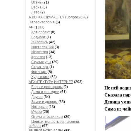
Осень
(21)
Весна
(6)
Лето
(2)
А ВЫ КАК ДУМАЕТЕ? (Вопросы)
(8)
Палеонтология
(5)
АРТ
(131)
Арт-проект
(8)
Бодиарт
(1)
Живопись
(42)
Инсталляция
(3)
Искусство
(34)
Креатив
(13)
Скульптуры
(29)
Стрит-арт
(1)
Фото-арт
(5)
Художники
(53)
АРХИТЕКТУРА,ИНТЕРЬЕР
(293)
Бары и рестораны
(2)
Не пей води
Дома и коттеджи
(61)
Сказала пар
Другое
(64)
Девица умни
Замки и дворцы
(33)
Интерьер
(13)
Сама из чай
Музеи
(26)
Отели и гостиницы
(26)
Церкви, монастыри, часовни,
соборы
(67)
ВИДЕОМАТЕРИАЛЫ
(88)