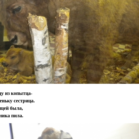
цу из копытца-
еньку сестрица.
цей была,
ника пила.