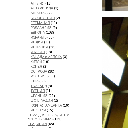
АНГЛИЯ
(11)
АНТАРКТИДА
(2)
АФРИКА
(27)
БЕЛОРУССИЯ
(2)
ГЕРМАНИЯ
(11)
ГОЛЛАНДИЯ
(9)
ЕВРОПА
(103)
ИЗРАИЛЬ
(38)
ИНДИЯ
(11)
ИСПАНИЯ
(28)
ИТАЛИЯ
(18)
КАНАДА и АЛЯСКА
(3)
КИТАЙ
(16)
КОРЕЯ
(2)
ОСТРОВА
(36)
РОССИЯ
(233)
США
(30)
ТАЙЛАНД
(8)
ТУРЦИЯ
(11)
ФРАНЦИЯ
(25)
ШОТЛАНДИЯ
(2)
ЮЖНАЯ АМЕРИКА
(10)
ЯПОНИЯ
(15)
ТЕМА ДНЯ (ОБСУДИТЬ с
ЧИТАТЕЛЯМИ)
(119)
ТРАДИЦИИ
(45)