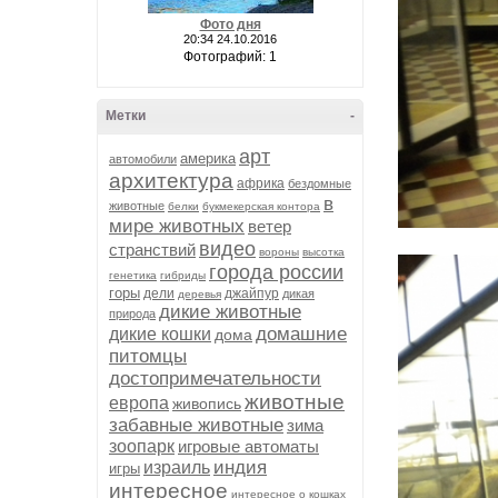
Фото дня
20:34 24.10.2016
Фотографий: 1
Метки
-
арт
америка
автомобили
архитектура
африка
бездомные
в
животные
белки
букмекерская контора
мире животных
ветер
видео
странствий
вороны
высотка
города россии
генетика
гибриды
горы
дели
джайпур
дикая
деревья
дикие животные
природа
домашние
дикие кошки
дома
питомцы
достопримечательности
животные
европа
живопись
забавные животные
зима
зоопарк
игровые автоматы
индия
израиль
игры
интересное
интересное о кошках