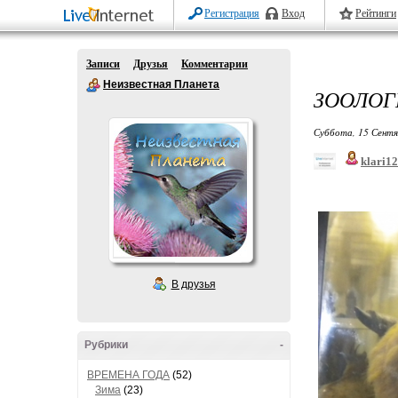
Регистрация
Вход
Рейтинги
Записи
Друзья
Комментарии
Неизвестная Планета
ЗООЛОГ
Суббота, 15 Сентя
klari1
Рога
В друзья
Рубрики
-
ВРЕМЕНА ГОДА
(52)
Зима
(23)