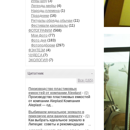
Игры,шоу
(3)
Легенды,мифы
(4)
Народы,племена
(1)
Праздники
(16)
Ритуалы,обряды,обычаи
(11)
Фестивали,карнавалы
(11)
ФОТОГРАФИИ
(568)
Мои фото
(77)
Фото дня
(183)
Фотоподборки
(297)
ФЭНТЕЗИ
(4)
ЧУДЕСА
(7)
ЭКОЛОГИЯ
(7)
Цитатник
-
Все (165)
Производство пластиковых
емкостей от компании Aleplast
-
(0)
Производство пластиковых емкостей
от компании Aleplast Компания
Aleplast — од...
Выбираем идеальное зеркало в
прихожую или ванную комнату
-
(0)
Как выбрать идеальное зеркало в
Липецке: советы и рекомендации ...