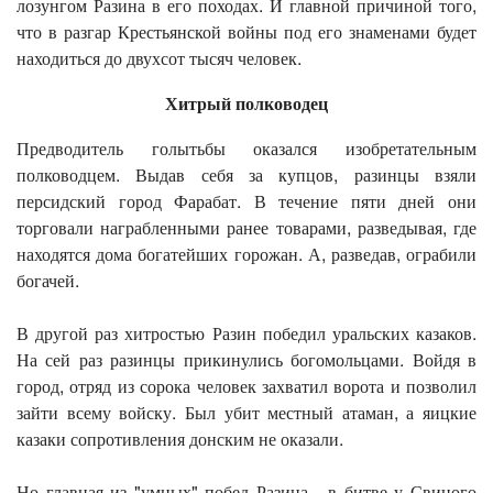
лозунгом Разина в его походах. И главной причиной того,
что в разгар Крестьянской войны под его знаменами будет
находиться до двухсот тысяч человек.
Хитрый полководец
Предводитель голытьбы оказался изобретательным
полководцем. Выдав себя за купцов, разинцы взяли
персидский город Фарабат. В течение пяти дней они
торговали награбленными ранее товарами, разведывая, где
находятся дома богатейших горожан. А, разведав, ограбили
богачей.
В другой раз хитростью Разин победил уральских казаков.
На сей раз разинцы прикинулись богомольцами. Войдя в
город, отряд из сорока человек захватил ворота и позволил
зайти всему войску. Был убит местный атаман, а яицкие
казаки сопротивления донским не оказали.
Но главная из "умных" побед Разина - в битве у Свиного