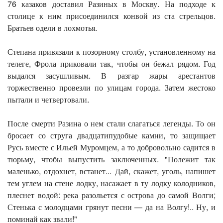
76 казаков доставил Разиных в Москву. На подходе к
столице к ним присоединился конвой из ста стрельцов.
Братьев одели в лохмотья.
Степана привязали к позорному столбу, установленному на
телеге, Фрола приковали так, чтобы он бежал рядом. Год
выдался засушливым. В разгар жары арестантов
торжественно провезли по улицам города. Затем жестоко
пытали и четвертовали.
После смерти Разина о нем стали слагаться легенды. То он
бросает со струга двадцатипудобые камни, то защищает
Русь вместе с Ильей Муромцем, а то добровольно садится в
тюрьму, чтобы выпустить заключенных. "Полежит так
маленько, отдохнет, встанет... Дай, скажет, уголь, напишет
тем углем на стене лодку, насажает в ту лодку колодников,
плеснет водой: река разольется с острова до самой Волги;
Стенька с молодцами грянут песни — да на Волгу!.. Ну, и
поминай как звали!"