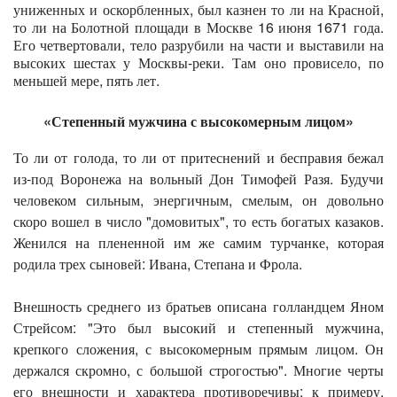
униженных и оскорбленных, был казнен то ли на Красной,
то ли на Болотной площади в Москве 16 июня 1671 года.
Его четвертовали, тело разрубили на части и выставили на
высоких шестах у Москвы-реки. Там оно провисело, по
меньшей мере, пять лет.
«Степенный мужчина с высокомерным лицом»
То ли от голода, то ли от притеснений и бесправия бежал
из-под Воронежа на вольный Дон Тимофей Разя. Будучи
человеком сильным, энергичным, смелым, он довольно
скоро вошел в число "домовитых", то есть богатых казаков.
Женился на плененной им же самим турчанке, которая
родила трех сыновей: Ивана, Степана и Фрола.
Внешность среднего из братьев описана голландцем Яном
Стрейсом: "Это был высокий и степенный мужчина,
крепкого сложения, с высокомерным прямым лицом. Он
держался скромно, с большой строгостью". Многие черты
его внешности и характера противоречивы: к примеру,