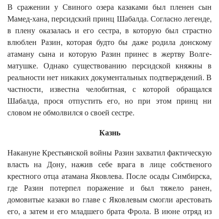
В сражении у Свиного озера казаками был пленен сын
Мамед-хана, персидский принц Шабалда. Согласно легенде,
в плену оказалась и его сестра, в которую был страстно
влюблен Разин, которая будто бы даже родила донскому
атаману сына и которую Разин принес в жертву Волге-
матушке. Однако существованию персидской княжны в
реальности нет никаких документальных подтверждений. В
частности, известна челобитная, с которой обращался
Шабалда, прося отпустить его, но при этом принц ни
словом не обмолвился о своей сестре.
Казнь
Накануне Крестьянской войны Разин захватил фактическую
власть на Дону, нажив себе врага в лице собственого
крестного отца атамана Яковлева. После осады Симбирска,
где Разин потерпел поражение и был тяжело ранен,
домовитые казаки во главе с Яковлевым смогли арестовать
его, а затем и его младшего брата Фрола. В июне отряд из