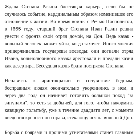
Ждала Степана Разина блестящая карьера, если бы не
случилось событие, кардинальным образом изменившее его
отношение к жизни. Во время войны с Речью Посполитой,
в 1665 году, старший брат Степана Иван Разин решил
увести с фронта свой отряд домой, на Дон. Ведь казак -
вольный человек, может уйти, когда захочет. Иного мнения
придерживались государевы воеводы: они догнали отряд
Ивана, вольнолюбивого казака арестовали и предали казни
как дезертира. Бессудная казнь брата пострясла Степана.
Ненависть к аристократии и сочувствие бедным,
бесправным людям окончательно укоренились в нем, и
через два года он начинает готовить большой поход "за
зипунами", то есть за добычей, для того, чтобы накормить
казацкую голытьбу, уже в течение двадцати лет, с момента
введения крепостного права, стекающуюся на вольный Дон.
Борьба с боярами и прочими угнетателями станет главным