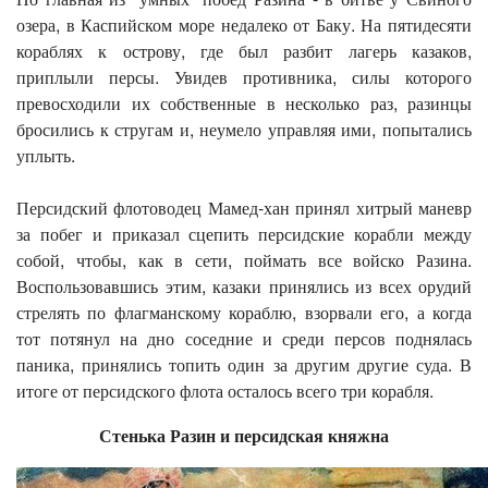
озера, в Каспийском море недалеко от Баку. На пятидесяти
кораблях к острову, где был разбит лагерь казаков,
приплыли персы. Увидев противника, силы которого
превосходили их собственные в несколько раз, разинцы
бросились к стругам и, неумело управляя ими, попытались
уплыть.
Персидский флотоводец Мамед-хан принял хитрый маневр
за побег и приказал сцепить персидские корабли между
собой, чтобы, как в сети, поймать все войско Разина.
Воспользовавшись этим, казаки принялись из всех орудий
стрелять по флагманскому кораблю, взорвали его, а когда
тот потянул на дно соседние и среди персов поднялась
паника, принялись топить один за другим другие суда. В
итоге от персидского флота осталось всего три корабля.
Стенька Разин и персидская княжна