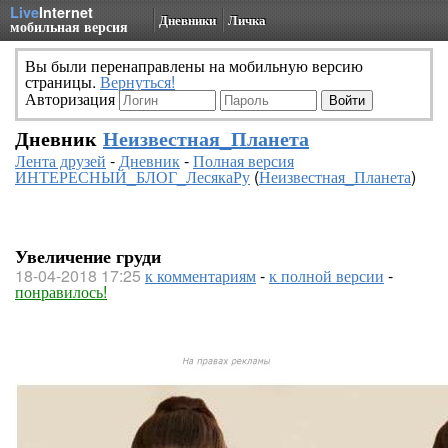
Live
Internet
Дневники
Личка
мобильная версия
Вы были перенаправлены на мобильную версию
страницы.
Вернуться!
Авторизация
Дневник
Неизвестная_Планета
Лента друзей
-
Дневник
-
Полная версия
ИНТЕРЕСНЫЙ_БЛОГ_ЛесякаРу
(
Неизвестная_Планета
)
Увеличение груди
18-04-2018 17:25
к комментариям
-
к полной версии
-
понравилось!