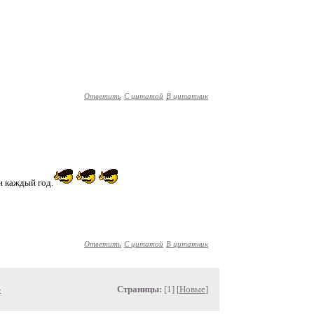
Ответить
С цитатой
В цитатник
и каждый год.
Ответить
С цитатой
В цитатник
»
Страницы:
[1] [
Новые
]