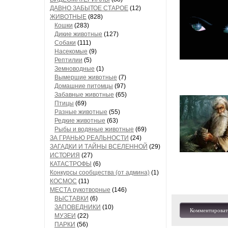
ДАВНО ЗАБЫТОЕ СТАРОЕ
(12)
ЖИВОТНЫЕ
(828)
Кошки
(283)
Дикие животные
(127)
Собаки
(111)
Насекомые
(9)
Рептилии
(5)
Земноводные
(1)
Вымершие животные
(7)
Домашние питомцы
(97)
Забавные животные
(65)
Птицы
(69)
Разные животные
(55)
Редкие животные
(63)
Рыбы и водяные животные
(69)
ЗА ГРАНЬЮ РЕАЛЬНОСТИ
(24)
ЗАГАДКИ И ТАЙНЫ ВСЕЛЕННОЙ
(29)
ИСТОРИЯ
(27)
КАТАСТРОФЫ
(6)
Конкурсы сообщества (от админа)
(1)
КОСМОС
(11)
МЕСТА рукотворные
(146)
ВЫСТАВКИ
(6)
ЗАПОВЕДНИКИ
(10)
Комментироват
МУЗЕИ
(22)
ПАРКИ
(56)