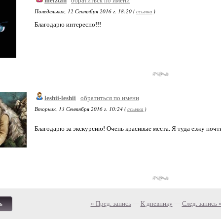
meiztan
обратиться по имени
Понедельник, 12 Сентября 2016 г. 18:20 (
ссылка
)
Благодарю интересно!!!
leshii-leshii
обратиться по имени
Вторник, 13 Сентября 2016 г. 10:24 (
ссылка
)
Благодарю за экскурсию! Очень красивые места. Я туда езжу почт
« Пред. запись
—
К дневнику
—
След. запись 
ь