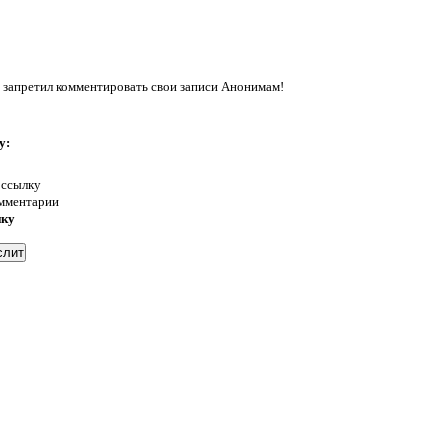
 запретил комментировать свои записи Анонимам!
у:
 ссылку
омментарии
нку