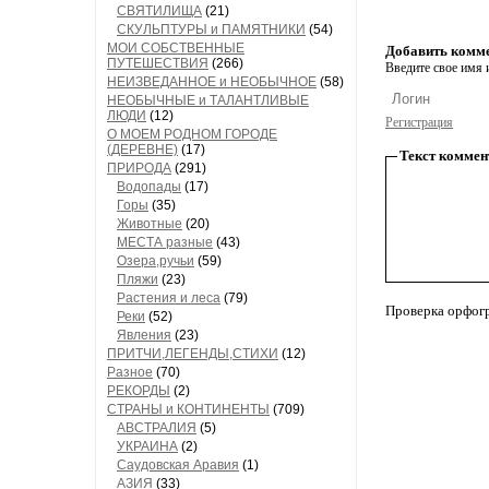
СВЯТИЛИЩА
(21)
СКУЛЬПТУРЫ и ПАМЯТНИКИ
(54)
МОИ СОБСТВЕННЫЕ
Добавить комм
ПУТЕШЕСТВИЯ
(266)
Введите свое имя и
НЕИЗВЕДАННОЕ и НЕОБЫЧНОЕ
(58)
НЕОБЫЧНЫЕ и ТАЛАНТЛИВЫЕ
ЛЮДИ
(12)
Регистрация
О МОЕМ РОДНОМ ГОРОДЕ
(ДЕРЕВНЕ)
(17)
Текст коммен
ПРИРОДА
(291)
Водопады
(17)
Горы
(35)
Животные
(20)
МЕСТА разные
(43)
Озера,ручьи
(59)
Пляжи
(23)
Растения и леса
(79)
Проверка орфог
Реки
(52)
Явления
(23)
ПРИТЧИ,ЛЕГЕНДЫ,СТИХИ
(12)
Разное
(70)
РЕКОРДЫ
(2)
СТРАНЫ и КОНТИНЕНТЫ
(709)
АВСТРАЛИЯ
(5)
УКРАИНА
(2)
Саудовская Аравия
(1)
АЗИЯ
(33)