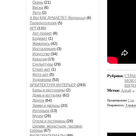
Осень
(21)
Весна
(6)
Лето
(2)
А ВЫ КАК ДУМАЕТЕ? (Вопросы)
(8)
Палеонтология
(5)
АРТ
(131)
Арт-проект
(8)
Бодиарт
(1)
Живопись
(42)
Инсталляция
(3)
Искусство
(34)
Креатив
(13)
Скульптуры
(29)
Стрит-арт
(1)
Фото-арт
(5)
Рубрики:
СТРА
Художники
(53)
МОИ 
АРХИТЕКТУРА,ИНТЕРЬЕР
(293)
ВИДЕ
Бары и рестораны
(2)
Метки:
Алтай
Дома и коттеджи
(61)
Другое
(64)
Процитировано
2 раз
Замки и дворцы
(33)
Понравилось:
3 польз
Интерьер
(13)
Музеи
(26)
Отели и гостиницы
(26)
Церкви, монастыри, часовни,
соборы
(67)
ВИДЕОМАТЕРИАЛЫ
(88)