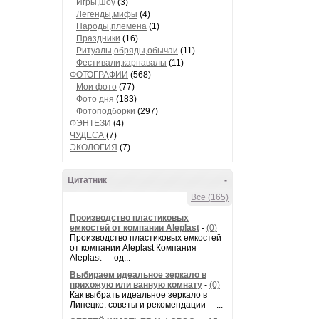
Игры,шоу
(3)
Легенды,мифы
(4)
Народы,племена
(1)
Праздники
(16)
Ритуалы,обряды,обычаи
(11)
Фестивали,карнавалы
(11)
ФОТОГРАФИИ
(568)
Мои фото
(77)
Фото дня
(183)
Фотоподборки
(297)
ФЭНТЕЗИ
(4)
ЧУДЕСА
(7)
ЭКОЛОГИЯ
(7)
Цитатник
-
Все (165)
Производство пластиковых
емкостей от компании Aleplast
-
(0)
Производство пластиковых емкостей
от компании Aleplast Компания
Aleplast — од...
Выбираем идеальное зеркало в
прихожую или ванную комнату
-
(0)
Как выбрать идеальное зеркало в
Липецке: советы и рекомендации ...