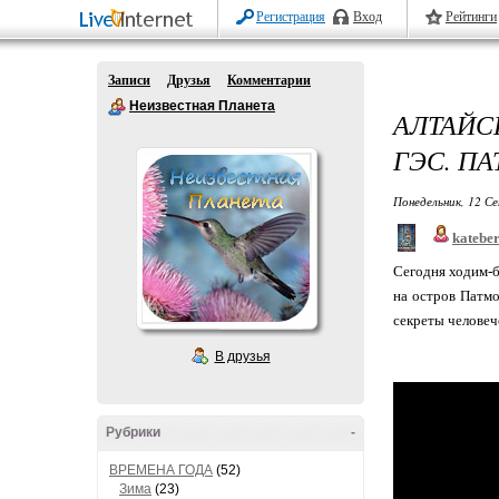
Регистрация
Вход
Рейтинги
Записи
Друзья
Комментарии
Неизвестная Планета
АЛТАЙС
ГЭС. ПА
Понедельник, 12 Се
katebe
Сегодня ходим-б
на остров Патмос
секреты человеч
В друзья
Рубрики
-
ВРЕМЕНА ГОДА
(52)
Зима
(23)