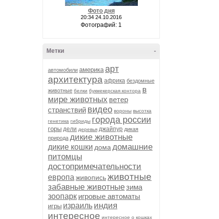
Фото дня
20:34 24.10.2016
Фотографий: 1
Метки
-
арт
америка
автомобили
архитектура
африка
бездомные
в
животные
белки
букмекерская контора
мире животных
ветер
видео
странствий
вороны
высотка
города россии
генетика
гибриды
горы
дели
джайпур
дикая
деревья
дикие животные
природа
домашние
дикие кошки
дома
питомцы
достопримечательности
животные
европа
живопись
забавные животные
зима
зоопарк
игровые автоматы
индия
израиль
игры
интересное
интересное о кошках