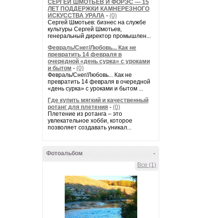
СЕРГЕЙ ШМОТЬЕВ И ФОРЭС — 15
ЛЕТ ПОДДЕРЖКИ КАМНЕРЕЗНОГО
ИСКУССТВА УРАЛА
-
(0)
Сергей Шмотьев: бизнес на службе
культуры Сергей Шмотьев,
генеральный директор промышлен...
Февраль/Снег/Любовь... Как не
превратить 14 февраля в
очередной «день сурка» с уроками
и бытом
-
(0)
Февраль/Снег/Любовь... Как не
превратить 14 февраля в очередной
«день сурка» с уроками и бытом ...
Где купить мягкий и качественный
ротанг для плетения
-
(0)
Плетение из ротанга – это
увлекательное хобби, которое
позволяет создавать уникал...
Фотоальбом
-
Все (1)