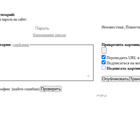
ентарий:
 пароль на сайте:
Неизвестная_Планета
Напоминание пароля
тария:
смайлики
Прикрепить картинк
Переводить URL в
Подписаться на к
Подписать карти
рафии: (найти ошибки)