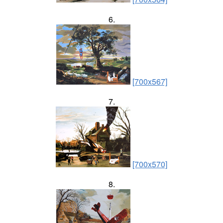
6.
[700x567]
7.
[700x570]
8.