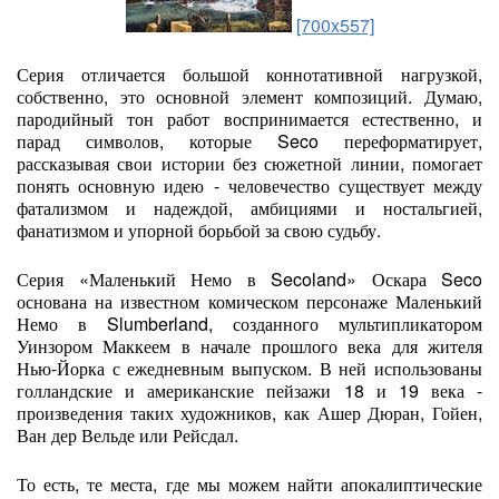
[700x557]
Серия отличается большой коннотативной нагрузкой,
собственно, это основной элемент композиций. Думаю,
пародийный тон работ воспринимается естественно, и
парад символов, которые Seco переформатирует,
рассказывая свои истории без сюжетной линии, помогает
понять основную идею - человечество существует между
фатализмом и надеждой, амбициями и ностальгией,
фанатизмом и упорной борьбой за свою судьбу.
Серия «Маленький Немо в Secoland» Оскара Seco
основана на известном комическом персонаже Маленький
Немо в Slumberland, созданного мультипликатором
Уинзором Маккеем в начале прошлого века для жителя
Нью-Йорка с ежедневным выпуском. В ней использованы
голландские и американские пейзажи 18 и 19 века -
произведения таких художников, как Ашер Дюран, Гойен,
Ван дер Вельде или Рейсдал.
То есть, те места, где мы можем найти апокалиптические