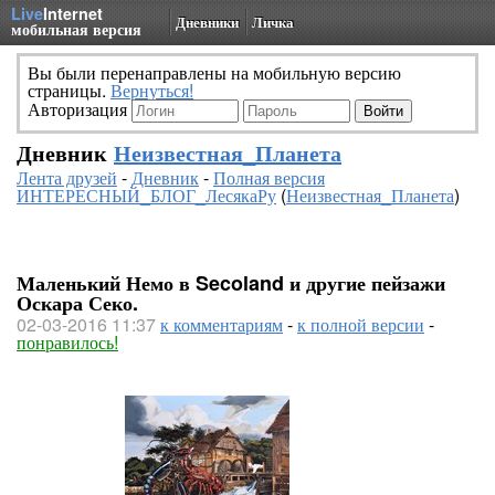
Live
Internet
Дневники
Личка
мобильная версия
Вы были перенаправлены на мобильную версию
страницы.
Вернуться!
Авторизация
Дневник
Неизвестная_Планета
Лента друзей
-
Дневник
-
Полная версия
ИНТЕРЕСНЫЙ_БЛОГ_ЛесякаРу
(
Неизвестная_Планета
)
Маленький Немо в Secoland и другие пейзажи
Оскара Секо.
02-03-2016 11:37
к комментариям
-
к полной версии
-
понравилось!