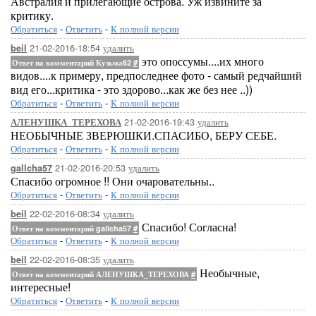
Австралия и прилегающие острова. Уж извините за
критику.
Обратиться
-
Ответить
-
К полной версии
21-02-2016-18:54
удалить
beil
это опоссумы....их много
Ответ на комментарий Кузьма62
#
видов....к примеру, предпоследнее фото - самый редчайший
вид его...критика - это здорово...как же без нее ..))
Обратиться
-
Ответить
-
К полной версии
21-02-2016-19:43
удалить
АЛЕНУШКА_ТЕРЕХОВА
НЕОБЫЧНЫЕ ЗВЕРЮШКИ.СПАСИБО, БЕРУ СЕБЕ.
Обратиться
-
Ответить
-
К полной версии
21-02-2016-20:53
удалить
gallcha57
Спасибо огромное !! Они очаровательны..
Обратиться
-
Ответить
-
К полной версии
22-02-2016-08:34
удалить
beil
Спасибо! Согласна!
Ответ на комментарий gallcha57
#
Обратиться
-
Ответить
-
К полной версии
22-02-2016-08:35
удалить
beil
Необычные,
Ответ на комментарий АЛЕНУШКА_ТЕРЕХОВА
#
интересные!
Обратиться
-
Ответить
-
К полной версии