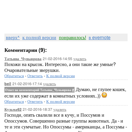
вверх^
к полной версии
понравилось!
в evernote
Комментарии (9):
21-02-2016-14:55
удалить
Татьяна_Чувьюрова
Похожи на крысок. Интересно, а они такие же умные?
Очаровательные зверушки.
Обратиться
-
Ответить
-
К полной версии
21-02-2016-17:14
удалить
beil
Думаю, не глупее кошек,
Ответ на комментарий Татьяна_Чувьюрова
#
если их уже содержат в комнатных условиях..))
Обратиться
-
Ответить
-
К полной версии
21-02-2016-18:37
удалить
Кузьма62
Господи, опять свалили все в кучу, и Поссумов и
Опоссумов. Совершенно разные группы животных. Да - и
те и эти сумчатые. Но Опоссумы - американцы, а Поссумы -