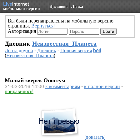
Live
Internet
Дневники
Личка
мобильная версия
Вы были перенаправлены на мобильную версию
страницы.
Вернуться!
Авторизация
Дневник
Неизвестная_Планета
Лента друзей
-
Дневник
-
Полная версия
beil
(
Неизвестная_Планета
)
Милый зверек Опоссум
21-02-2016 14:00
к комментариям
-
к полной версии
-
понравилось!
[показать]