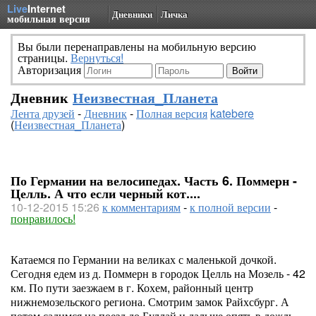
Live
Internet
Дневники
Личка
мобильная версия
Вы были перенаправлены на мобильную версию
страницы.
Вернуться!
Авторизация
Дневник
Неизвестная_Планета
Лента друзей
-
Дневник
-
Полная версия
katebere
(
Неизвестная_Планета
)
По Германии на велосипедах. Часть 6. Поммерн -
Целль. А что если черный кот....
10-12-2015 15:26
к комментариям
-
к полной версии
-
понравилось!
Катаемся по Германии на великах с маленькой дочкой.
Сегодня едем из д. Поммерн в городок Целль на Мозель - 42
км. По пути заезжаем в г. Кохем, районный центр
нижнемозельского региона. Смотрим замок Райхсбург. А
потом садимся на поезд до Буллай и дальше опять в дождь