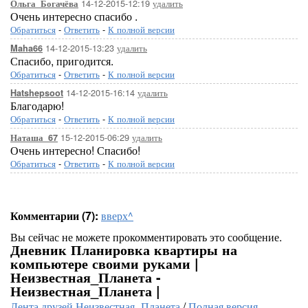
14-12-2015-12:19
удалить
Ольга_Богачёва
Очень интересно спасибо .
Обратиться
-
Ответить
-
К полной версии
14-12-2015-13:23
удалить
Maha66
Спасибо, пригодится.
Обратиться
-
Ответить
-
К полной версии
14-12-2015-16:14
удалить
Hatshepsoot
Благодарю!
Обратиться
-
Ответить
-
К полной версии
15-12-2015-06:29
удалить
Наташа_67
Очень интересно! Спасибо!
Обратиться
-
Ответить
-
К полной версии
Комментарии (7):
вверх^
Вы сейчас не можете прокомментировать это сообщение.
Дневник Планировка квартиры на
компьютере своими руками |
Неизвестная_Планета -
Неизвестная_Планета |
Лента друзей Неизвестная_Планета
/
Полная версия