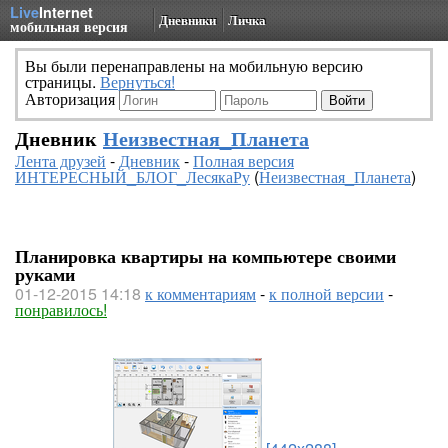
Live
Internet
Дневники
Личка
мобильная версия
Вы были перенаправлены на мобильную версию
страницы.
Вернуться!
Авторизация
Дневник
Неизвестная_Планета
Лента друзей
-
Дневник
-
Полная версия
ИНТЕРЕСНЫЙ_БЛОГ_ЛесякаРу
(
Неизвестная_Планета
)
Планировка квартиры на компьютере своими
руками
01-12-2015 14:18
к комментариям
-
к полной версии
-
понравилось!