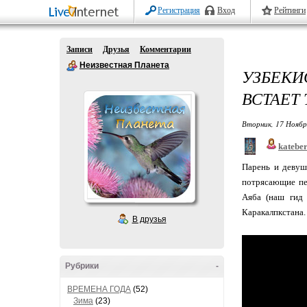
Регистрация
Вход
Рейтинги
Записи
Друзья
Комментарии
Неизвестная Планета
УЗБЕКИ
ВСТАЕТ
Вторник, 17 Ноябр
katebe
Парень и девуш
потрясающие пе
Аяба (наш гид 
Каракалпкстана.
В друзья
Рубрики
-
ВРЕМЕНА ГОДА
(52)
Зима
(23)