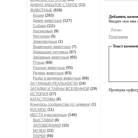
ДАВНО ЗАБЫТОЕ СТАРОЕ
(12)
ЖИВОТНЫЕ
(828)
Кошки
(283)
Добавить комм
Дикие животные
(127)
Введите свое имя и
Собаки
(111)
Насекомые
(9)
Рептилии
(5)
Регистрация
Земноводные
(1)
Текст коммен
Вымершие животные
(7)
Домашние питомцы
(97)
Забавные животные
(65)
Птицы
(69)
Разные животные
(55)
Редкие животные
(63)
Рыбы и водяные животные
(69)
ЗА ГРАНЬЮ РЕАЛЬНОСТИ
(24)
ЗАГАДКИ И ТАЙНЫ ВСЕЛЕННОЙ
(29)
Проверка орфог
ИСТОРИЯ
(27)
КАТАСТРОФЫ
(6)
Конкурсы сообщества (от админа)
(1)
КОСМОС
(11)
МЕСТА рукотворные
(146)
ВЫСТАВКИ
(6)
ЗАПОВЕДНИКИ
(10)
МУЗЕИ
(22)
ПАРКИ
(56)