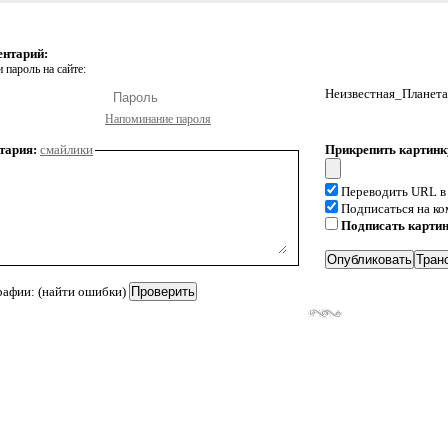
ентарий:
 пароль на сайте:
Неизвестная_Планета
Напоминание пароля
тария:
смайлики
Прикрепить картинк
Переводить URL в
Подписаться на к
Подписать карти
рафии: (найти ошибки)