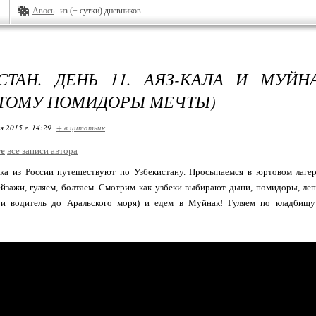
Авось
из (+ сутки) дневников
СТАН. ДЕНЬ 11. АЯЗ-КАЛА И МУЙН
 ТОМУ ПОМИДОРЫ МЕЧТЫ)
я 2015 г. 14:29
+ в цитатник
re
все записи автора
ка из России путешествуют по Узбекистану. Просыпаемся в юртовом лагер
йзажи, гуляем, болтаем. Смотрим как узбеки выбирают дыни, помидоры, леп
и водитель до Аральского моря) и едем в Муйнак! Гуляем по кладбищу