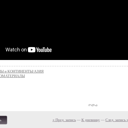
НЫ и КОНТИНЕНТЫ/АЗИЯ
ОМАТЕРИАЛЫ
« Пред. запись
—
К дневнику
—
След. запись 
ь