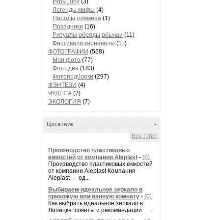
Игры,шоу
(3)
Легенды,мифы
(4)
Народы,племена
(1)
Праздники
(16)
Ритуалы,обряды,обычаи
(11)
Фестивали,карнавалы
(11)
ФОТОГРАФИИ
(568)
Мои фото
(77)
Фото дня
(183)
Фотоподборки
(297)
ФЭНТЕЗИ
(4)
ЧУДЕСА
(7)
ЭКОЛОГИЯ
(7)
Цитатник
-
Все (165)
Производство пластиковых
емкостей от компании Aleplast
-
(0)
Производство пластиковых емкостей
от компании Aleplast Компания
Aleplast — од...
Выбираем идеальное зеркало в
прихожую или ванную комнату
-
(0)
Как выбрать идеальное зеркало в
Липецке: советы и рекомендации ...