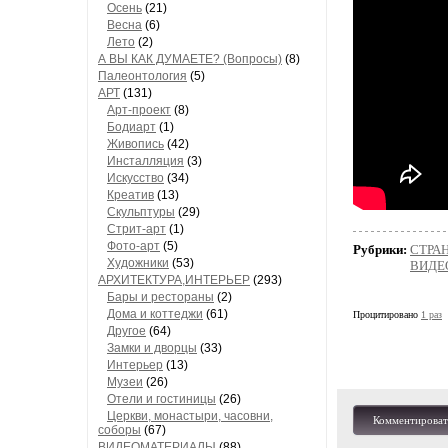
Осень
(21)
Весна
(6)
Лето
(2)
А ВЫ КАК ДУМАЕТЕ? (Вопросы)
(8)
Палеонтология
(5)
АРТ
(131)
Арт-проект
(8)
Бодиарт
(1)
Живопись
(42)
Инсталляция
(3)
Искусство
(34)
Креатив
(13)
Скульптуры
(29)
Стрит-арт
(1)
Фото-арт
(5)
Рубрики:
СТРА
Художники
(53)
ВИДЕ
АРХИТЕКТУРА,ИНТЕРЬЕР
(293)
Бары и рестораны
(2)
Дома и коттеджи
(61)
Процитировано
1 раз
Другое
(64)
Замки и дворцы
(33)
Интерьер
(13)
Музеи
(26)
Отели и гостиницы
(26)
Церкви, монастыри, часовни,
Комментироват
соборы
(67)
ВИДЕОМАТЕРИАЛЫ
(88)