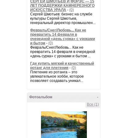
СЕРГЕЙ ШМОТЬЕВ И ФОРЭС — 15
ЛЕТ ПОДДЕРЖКИ КАМНЕРЕЗНОГО
ИСКУССТВА УРАЛА
-
(0)
Сергей Шмотьев: бизнес на службе
культуры Сергей Шмотьев,
генеральный директор промышлен...
Февраль/Снег/Любовь... Как не
превратить 14 февраля в
очередной «день сурка» с уроками
и бытом
-
(0)
Февраль/Снег/Любовь... Как не
превратить 14 февраля в очередной
«день сурка» с уроками и бытом ...
Где купить мягкий и качественный
ротанг для плетения
-
(0)
Плетение из ротанга – это
увлекательное хобби, которое
позволяет создавать уникал...
Фотоальбом
-
Все (1)