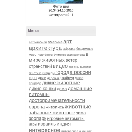
Фото дня
20:34 24.10.2016
Фотографий: 1
Метки
-
арт
америка
автомобили
архитектура
африка
бездомные
в
животные
белки
букмекерская контора
мире животных
ветер
видео
странствий
вороны
высотка
города россии
генетика
гибриды
горы
дели
джайпур
дикая
деревья
дикие животные
природа
домашние
дикие кошки
дома
питомцы
достопримечательности
животные
европа
живопись
забавные животные
зима
зоопарк
игровые автоматы
индия
израиль
игры
интересное
интересное о кошках