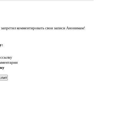
 запретил комментировать свои записи Анонимам!
у:
 ссылку
омментарии
нку