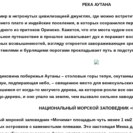
РЕКА АУТАНА
мир в нетронутых цивилизацией джунглях, где можно встрет
внего плато и индейские поселения, в которых сохранился пе
одного из притоков Ориноко. Кажется, что эти места чудом со
ьное путешествие в прошлое захватывает дух и поражает воо
ых возвышенностей, взгляду откроется завораживающее зре
тмелями и бурлящими порогами прокладывает путь в подступ
диковина побережья Аутаны – столовые горы тепуи, окутанные
пуи, подпирающая небо, – священное место для венесуэльских
вшимся от когда-то могучего дерева, на котором росли все о
о-дерево, и оно упало на землю, чем вызвало сильное навод
НАЦИОНАЛЬНЫЙ МОРСКОЙ ЗАПОВЕДНИК 
й морской заповедник «Мочима» площадью чуть менее 1 км2
ых островков с каменистыми пляжами. Это настоящая Мекка 