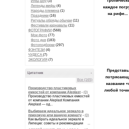
Тропическ
Игры,шоу
(3)
Легенды,мифы
(4)
каждое погр
Народы,племена
(1)
на рифе..
Праздники
(16)
Ритуалы,обряды,обычаи
(11)
Фестивали,карнавалы
(11)
ФОТОГРАФИИ
(568)
Мои фото
(77)
Фото дня
(183)
Фотоподборки
(297)
ФЭНТЕЗИ
(4)
ЧУДЕСА
(7)
ЭКОЛОГИЯ
(7)
Представь
Цитатник
-
потрясающи
Все (165)
название «
Производство пластиковых
любой точк
емкостей от компании Aleplast
-
(0)
Производство пластиковых емкостей
от компании Aleplast Компания
Aleplast — од...
Выбираем идеальное зеркало в
прихожую или ванную комнату
-
(0)
Как выбрать идеальное зеркало в
Липецке: советы и рекомендации ...