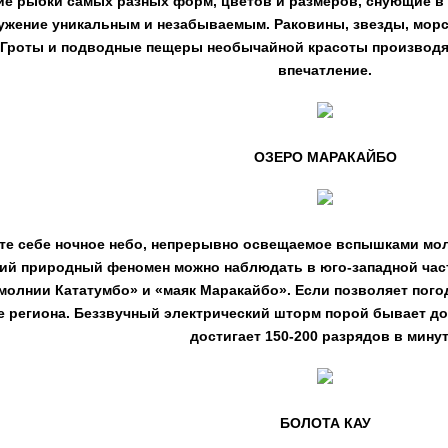
ие рыбки самых разных форм, цветов и размеров, снующие в
ужение уникальным и незабываемым. Раковины, звезды, морски
. Гроты и подводные пещеры необычайной красоты производят
впечатление.
ОЗЕРО МАРАКАЙБО
те себе ночное небо, непрерывно освещаемое вспышками молн
й природный феномен можно наблюдать в юго-западной част
молнии Кататумбо» и «маяк Маракайбо». Если позволяет пого
е региона. Беззвучный электрический шторм порой бывает д
достигает 150-200 разрядов в минут
БОЛОТА КАУ