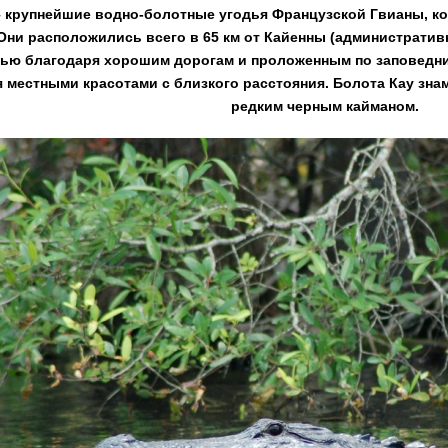
– крупнейшие водно-болотные угодья Французской Гвианы, к
 Они расположились всего в 65 км от Кайенны (административ
ью благодаря хорошим дорогам и проложенным по заповедни
 местными красотами с близкого расстояния. Болота Кау зн
редким черным кайманом.