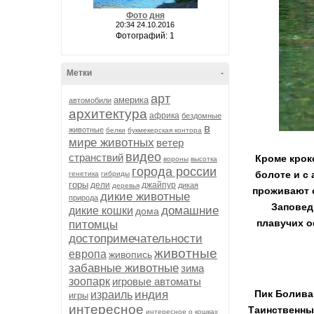
Фото дня
20:34 24.10.2016
Фотографий: 1
Метки
-
арт
америка
автомобили
архитектура
африка
бездомные
в
животные
белки
букмекерская контора
мире животных
ветер
видео
странствий
Кроме крок
вороны
высотка
города россии
болоте и с 
генетика
гибриды
горы
дели
джайпур
дикая
деревья
проживают о
дикие животные
природа
Заповед
домашние
дикие кошки
дома
плавучих о
питомцы
достопримечательности
животные
европа
живопись
забавные животные
зима
зоопарк
игровые автоматы
индия
Пик Боливар
израиль
игры
интересное
Таинственны
интересное о кошках