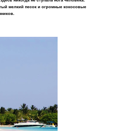
здесь никогда не ступала нога человека.
тый мелкий песок и огромные кокосовые
ников.