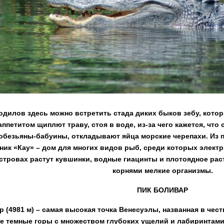
одилов здесь можно встретить стада диких быков зебу, кото
аппетитом щиплют траву, стоя в воде, из-за чего кажется, что
безьяны-бабуины, откладывают яйца морские черепахи. Из пт
ник «Кау» – дом для многих видов рыб, среди которых электр
стровах растут кувшинки, водные гиацинты и плотоядное рас
корнями мелкие организмы.
ПИК БОЛИВАР
 (4981 м) – самая высокая точка Венесуэлы, названная в чес
е темные горы с множеством глубоких ущелий и лабиринтами