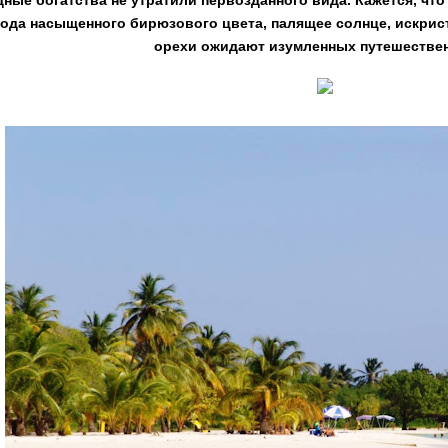
ные богатства не утратили первозданного вида. Кажется, что 
ода насыщенного бирюзового цвета, палящее солнце, искрис
орехи ожидают изумленных путешествен