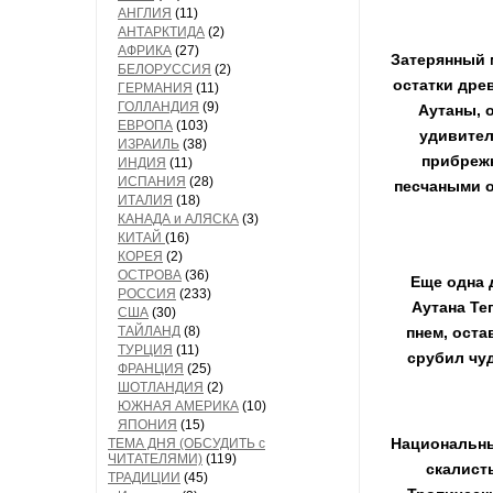
АНГЛИЯ
(11)
АНТАРКТИДА
(2)
АФРИКА
(27)
Затерянный 
БЕЛОРУССИЯ
(2)
остатки дре
ГЕРМАНИЯ
(11)
ГОЛЛАНДИЯ
(9)
Аутаны, 
ЕВРОПА
(103)
удивител
ИЗРАИЛЬ
(38)
прибрежн
ИНДИЯ
(11)
ИСПАНИЯ
(28)
песчаными о
ИТАЛИЯ
(18)
КАНАДА и АЛЯСКА
(3)
КИТАЙ
(16)
КОРЕЯ
(2)
ОСТРОВА
(36)
Еще одна 
РОССИЯ
(233)
Аутана Те
США
(30)
ТАЙЛАНД
(8)
пнем, оста
ТУРЦИЯ
(11)
срубил чуд
ФРАНЦИЯ
(25)
ШОТЛАНДИЯ
(2)
ЮЖНАЯ АМЕРИКА
(10)
ЯПОНИЯ
(15)
Национальны
ТЕМА ДНЯ (ОБСУДИТЬ с
ЧИТАТЕЛЯМИ)
(119)
скалист
ТРАДИЦИИ
(45)