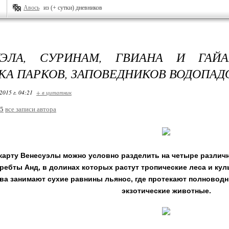
Авось
из (+ сутки) дневников
УЭЛА, СУРИНАМ, ГВИАНА И ГАЙАН
КА ПАРКОВ, ЗАПОВЕДНИКОВ ВОДОПАДО
2015 г. 04:21
+ в цитатник
5
все записи автора
арту Венесуэлы можно условно разделить на четыре различн
ребты Анд, в долинах которых растут тропические леса и ку
ва занимают сухие равнины льянос, где протекают полноводны
экзотические животные.