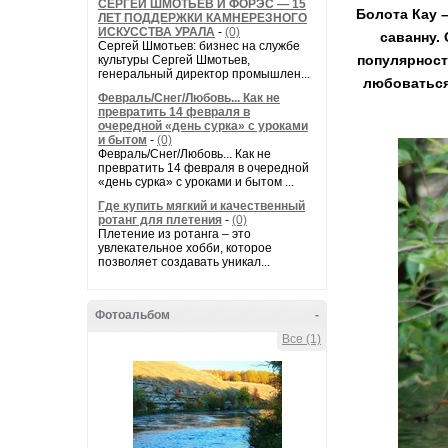
СЕРГЕЙ ШМОТЬЕВ И ФОРЭС — 15
Болота Кау 
ЛЕТ ПОДДЕРЖКИ КАМНЕРЕЗНОГО
ИСКУССТВА УРАЛА
-
(0)
саванну.
Сергей Шмотьев: бизнес на службе
популярност
культуры Сергей Шмотьев,
генеральный директор промышлен...
любоваться
Февраль/Снег/Любовь... Как не
превратить 14 февраля в
очередной «день сурка» с уроками
и бытом
-
(0)
Февраль/Снег/Любовь... Как не
превратить 14 февраля в очередной
«день сурка» с уроками и бытом ...
Где купить мягкий и качественный
ротанг для плетения
-
(0)
Плетение из ротанга – это
увлекательное хобби, которое
позволяет создавать уникал...
Фотоальбом
-
Все (1)