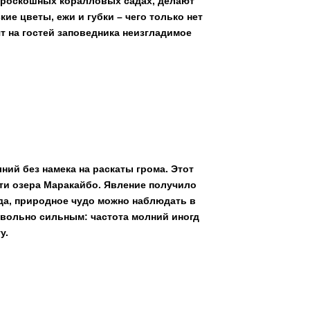
 роскошных коралловых садах, делают
е цветы, ежи и губки – чего только нет
 на гостей заповедника неизгладимое
ий без намека на раскаты грома. Этот
и озера Маракайбо. Явление получило
да, природное чудо можно наблюдать в
овольно сильным: частота молний иногд
у.