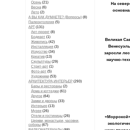
Осень
(21)
На север
Весна
(6)
основна
Лето
(2)
А ВЫ КАК ДУМАЕТЕ? (Вопросы)
(8)
Палеонтология
(5)
АРТ
(131)
Арт-проект
(8)
Бодиарт
(1)
Великая Сав
Живопись
(42)
Венесуэлы
Инсталляция
(3)
Искусство
(34)
заросли лес
Креатив
(13)
научно-тех
Скульптуры
(29)
Стрит-арт
(1)
Фото-арт
(5)
Художники
(53)
АРХИТЕКТУРА,ИНТЕРЬЕР
(293)
Бары и рестораны
(2)
Дома и коттеджи
(61)
Другое
(64)
Замки и дворцы
(33)
Интерьер
(13)
Музеи
(26)
Отели и гостиницы
(26)
«Моррокой»
Церкви, монастыри, часовни,
экологиче
соборы
(67)
ВИДЕОМАТЕРИАЛЫ
(88)