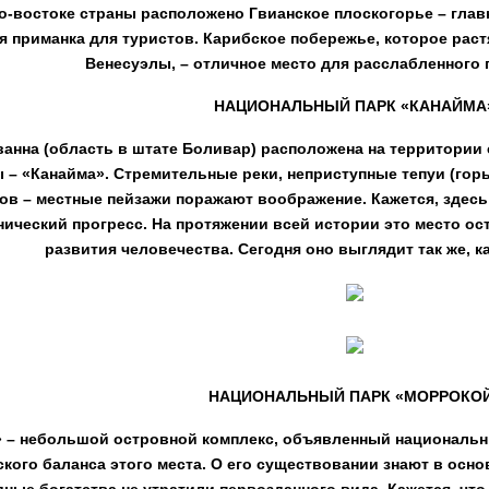
о-востоке страны расположено Гвианское плоскогорье – глав
я приманка для туристов. Карибское побережье, которое раст
Венесуэлы, – отличное место для расслабленного 
НАЦИОНАЛЬНЫЙ ПАРК «КАНАЙМА
анна (область в штате Боливар) расположена на территории 
 – «Канайма». Стремительные реки, неприступные тепуи (гор
ов – местные пейзажи поражают воображение. Кажется, здесь
нический прогресс. На протяжении всей истории это место ос
развития человечества. Сегодня оно выглядит так же, ка
НАЦИОНАЛЬНЫЙ ПАРК «МОРРОКО
 – небольшой островной комплекс, объявленный национальны
ского баланса этого места. О его существовании знают в осн