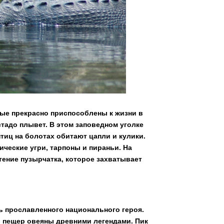
рые прекрасно приспособлены к жизни в
 стадо плывет. В этом заповедном уголке
иц на болотах обитают цапли и кулики.
ические угри, тарпоны и пираньи. На
тение пузырчатка, которое захватывает
ть прославленного национального героя.
 пещер овеяны древними легендами. Пик