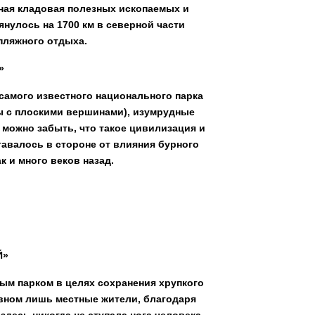
ная кладовая полезных ископаемых и
янулось на 1700 км в северной части
пляжного отдыха.
»
самого известного национального парка
ы с плоскими вершинами), изумрудные
 можно забыть, что такое цивилизация и
тавалось в стороне от влияния бурного
к и много веков назад.
Й»
м парком в целях сохранения хрупкого
овном лишь местные жители, благодаря