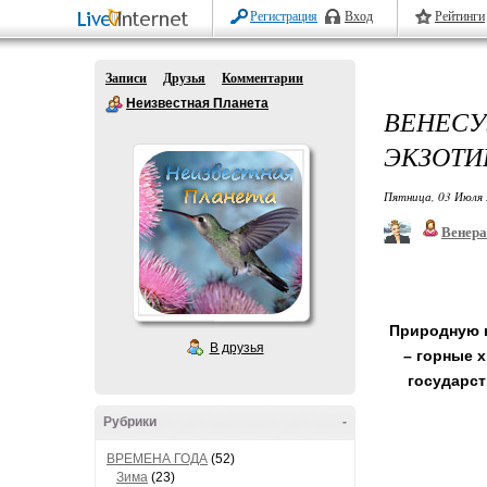
Регистрация
Вход
Рейтинги
Записи
Друзья
Комментарии
Неизвестная Планета
ВЕНЕС
ЭКЗОТИ
Пятница, 03 Июля 
Венера
Природную к
В друзья
– горные х
государст
Рубрики
-
ВРЕМЕНА ГОДА
(52)
Зима
(23)