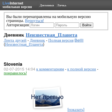
Live
Internet
Дневники
Личка
мобильная версия
Вы были перенаправлены на мобильную версию
страницы.
Вернуться!
Авторизация
Дневник
Неизвестная_Планета
Лента друзей
-
Дневник
-
Полная версия
Beilli
(
Неизвестная_Планета
)
Slovenia
02-07-2015 14:04
к комментариям
-
к полной версии
-
понравилось!
[показать]