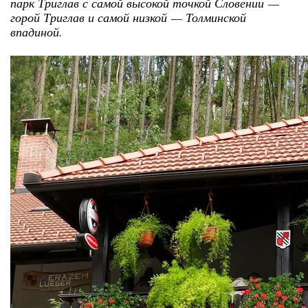
парк Триглав с самой высокой точкой Словении —
горой Триглав и самой низкой — Толминской
впадиной.