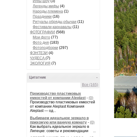
Игры,шоу
(3)
Легенды,мифы
(4)
Народы,племена
(1)
Праздники
(16)
Ритуалы,обряды,обычаи
(11)
Фестивали,карнавалы
(11)
ФОТОГРАФИИ
(568)
Мои фото
(77)
Фото дня
(183)
Фотоподборки
(297)
ФЭНТЕЗИ
(4)
ЧУДЕСА
(7)
ЭКОЛОГИЯ
(7)
Цитатник
-
Все (165)
Производство пластиковых
емкостей от компании Aleplast
-
(0)
Производство пластиковых емкостей
от компании Aleplast Компания
Aleplast — од...
Выбираем идеальное зеркало в
прихожую или ванную комнату
-
(0)
Как выбрать идеальное зеркало в
Липецке: советы и рекомендации ...