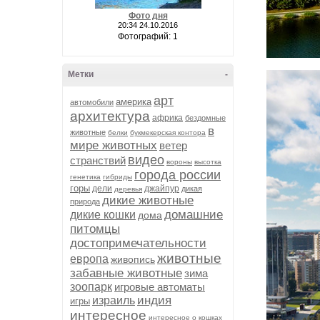
Фото дня
20:34 24.10.2016
Фотографий: 1
Метки
-
арт
америка
автомобили
архитектура
африка
бездомные
в
животные
белки
букмекерская контора
мире животных
ветер
видео
странствий
вороны
высотка
города россии
генетика
гибриды
горы
дели
джайпур
дикая
деревья
дикие животные
природа
домашние
дикие кошки
дома
питомцы
достопримечательности
животные
европа
живопись
забавные животные
зима
зоопарк
игровые автоматы
индия
израиль
игры
интересное
интересное о кошках