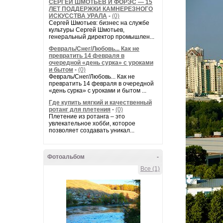
СЕРГЕЙ ШМОТЬЕВ И ФОРЭС — 15
ЛЕТ ПОДДЕРЖКИ КАМНЕРЕЗНОГО
ИСКУССТВА УРАЛА
-
(0)
Сергей Шмотьев: бизнес на службе
культуры Сергей Шмотьев,
генеральный директор промышлен...
Февраль/Снег/Любовь... Как не
превратить 14 февраля в
очередной «день сурка» с уроками
и бытом
-
(0)
Февраль/Снег/Любовь... Как не
превратить 14 февраля в очередной
«день сурка» с уроками и бытом ...
Где купить мягкий и качественный
ротанг для плетения
-
(0)
Плетение из ротанга – это
увлекательное хобби, которое
позволяет создавать уникал...
Фотоальбом
-
Все (1)