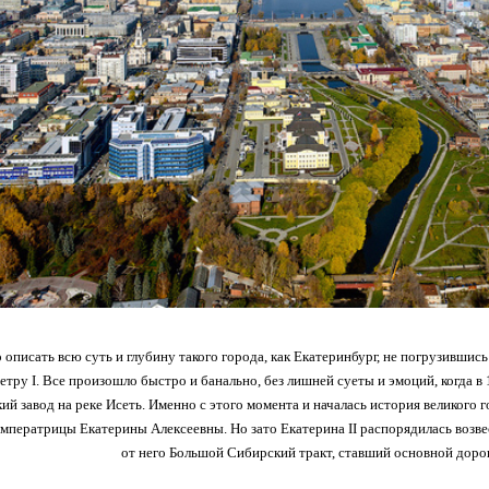
описать всю суть и глубину такого города, как Екатеринбург, не погрузившись
етру I. Все произошло быстро и банально, без лишней суеты и эмоций, когда в
ий завод на реке Исеть. Именно с этого момента и началась история великого 
императрицы Екатерины Алексеевны. Но зато Екатерина II распорядилась возве
от него Большой Сибирский тракт, ставший основной дорог