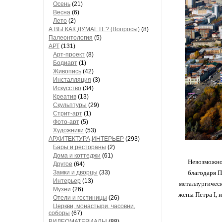
Осень
(21)
Весна
(6)
Лето
(2)
А ВЫ КАК ДУМАЕТЕ? (Вопросы)
(8)
Палеонтология
(5)
АРТ
(131)
Арт-проект
(8)
Бодиарт
(1)
Живопись
(42)
Инсталляция
(3)
Искусство
(34)
Креатив
(13)
Скульптуры
(29)
Стрит-арт
(1)
Фото-арт
(5)
Художники
(53)
АРХИТЕКТУРА,ИНТЕРЬЕР
(293)
Бары и рестораны
(2)
Дома и коттеджи
(61)
Невозможно 
Другое
(64)
Замки и дворцы
(33)
благодаря П
Интерьер
(13)
металлургическ
Музеи
(26)
жены Петра I, 
Отели и гостиницы
(26)
Церкви, монастыри, часовни,
соборы
(67)
ВИДЕОМАТЕРИАЛЫ
(88)