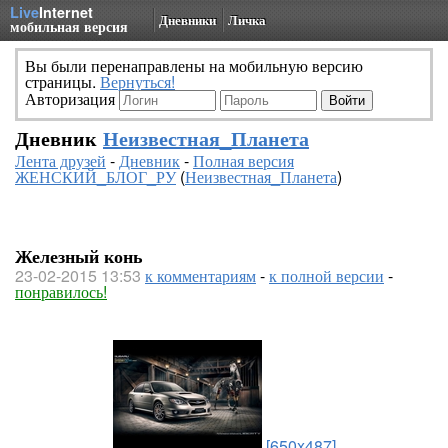
Live
Internet
Дневники
Личка
мобильная версия
Вы были перенаправлены на мобильную версию
страницы.
Вернуться!
Авторизация
Дневник
Неизвестная_Планета
Лента друзей
-
Дневник
-
Полная версия
ЖЕНСКИЙ_БЛОГ_РУ
(
Неизвестная_Планета
)
Железный конь
23-02-2015 13:53
к комментариям
-
к полной версии
-
понравилось!
[650x487]