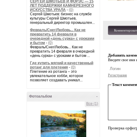
СЕРГЕЙ ШМОТЬЕВ И ФОРЭС — 15
ЛЕТ ПОДДЕРЖКИ КАМНЕРЕЗНОГО
ИСКУССТВА УРАЛА
-
(0)
Сергей Шмотьев: бизнес на службе
культуры Сергей Шмотьев,
генеральный директор промышлен...
Февраль/Снег/Любовь... Как не
Комментироват
превратить 14 февраля в
очередной «день сурка» с уроками
и бытом
-
(0)
Февраль/Снег/Любовь... Как не
превратить 14 февраля в очередной
Добавить комм
«день сурка» с уроками и бытом ...
Введите свое имя и
Где купить мягкий и качественный
ротанг для плетения
-
(0)
Плетение из ротанга – это
Регистрация
увлекательное хобби, которое
позволяет создавать уникал...
Текст коммен
Фотоальбом
-
Все (1)
Проверка орфог