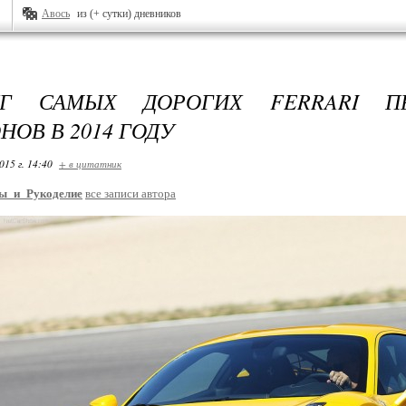
Авось
из (+ сутки) дневников
НГ САМЫХ ДОРОГИХ FERRARI П
НОВ В 2014 ГОДУ
015 г. 14:40
+ в цитатник
ы_и_Рукоделие
все записи автора