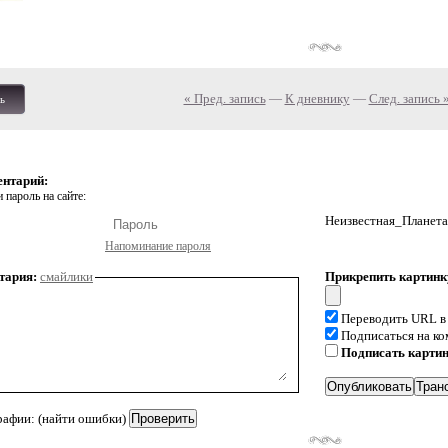
« Пред. запись
—
К дневнику
—
След. запись 
ь
ентарий:
 пароль на сайте:
Неизвестная_Планета
Напоминание пароля
тария:
смайлики
Прикрепить картинк
Переводить URL в
Подписаться на к
Подписать карти
рафии: (найти ошибки)