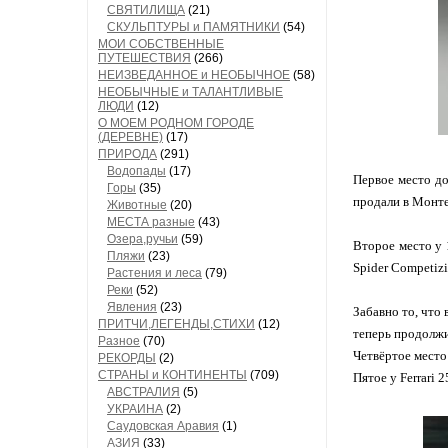
СВЯТИЛИЩА
(21)
СКУЛЬПТУРЫ и ПАМЯТНИКИ
(54)
МОИ СОБСТВЕННЫЕ
ПУТЕШЕСТВИЯ
(266)
НЕИЗВЕДАННОЕ и НЕОБЫЧНОЕ
(58)
НЕОБЫЧНЫЕ и ТАЛАНТЛИВЫЕ
ЛЮДИ
(12)
О МОЕМ РОДНОМ ГОРОДЕ
(ДЕРЕВНЕ)
(17)
ПРИРОДА
(291)
Водопады
(17)
Первое место до
Горы
(35)
продали в Монте
Животные
(20)
МЕСТА разные
(43)
Озера,ручьи
(59)
Второе место у 
Пляжи
(23)
Spider Competizi
Растения и леса
(79)
Реки
(52)
Явления
(23)
Забавно то, что 
ПРИТЧИ,ЛЕГЕНДЫ,СТИХИ
(12)
теперь продолж
Разное
(70)
Четвёртое место 
РЕКОРДЫ
(2)
СТРАНЫ и КОНТИНЕНТЫ
(709)
Пятое у Ferrari 
АВСТРАЛИЯ
(5)
УКРАИНА
(2)
Саудовская Аравия
(1)
АЗИЯ
(33)