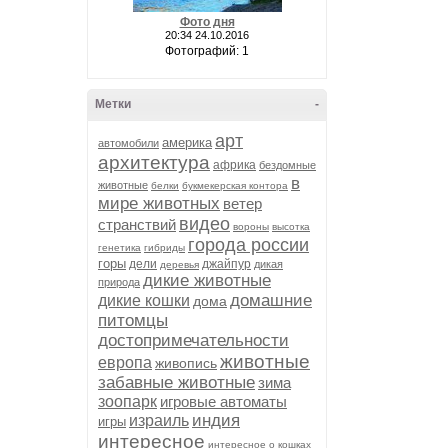
Фото дня
20:34 24.10.2016
Фотографий: 1
Метки
-
арт
америка
автомобили
архитектура
африка
бездомные
в
животные
белки
букмекерская контора
мире животных
ветер
видео
странствий
вороны
высотка
города россии
генетика
гибриды
горы
дели
джайпур
дикая
деревья
дикие животные
природа
домашние
дикие кошки
дома
питомцы
достопримечательности
животные
европа
живопись
забавные животные
зима
зоопарк
игровые автоматы
индия
израиль
игры
интересное
интересное о кошках