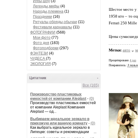
Игры,шоу
(3)
Легенды,мифы
(4)
Шестое место у 
Народы,племена
(1)
1958 кто – то о
Праздники
(16)
Ритуалы,обряды,обычаи
(11)
Ferrari 250 Mill
Фестивали,карнавалы
(11)
ФОТОГРАФИИ
(568)
Цены сумасшедши
Мои фото
(77)
Фото дня
(183)
Фотоподборки
(297)
Метки:
авто
м
ФЭНТЕЗИ
(4)
ЧУДЕСА
(7)
Процитировано
4 раз
ЭКОЛОГИЯ
(7)
Понравилось:
3 польз
Цитатник
-
Все (165)
Производство пластиковых
емкостей от компании Aleplast
-
(0)
Производство пластиковых емкостей
от компании Aleplast Компания
Aleplast — од...
Выбираем идеальное зеркало в
прихожую или ванную комнату
-
(0)
Как выбрать идеальное зеркало в
Липецке: советы и рекомендации ...