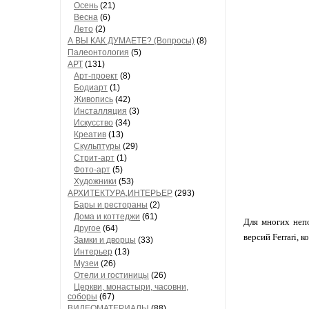
Осень
(21)
Весна
(6)
Лето
(2)
А ВЫ КАК ДУМАЕТЕ? (Вопросы)
(8)
Палеонтология
(5)
АРТ
(131)
Арт-проект
(8)
Бодиарт
(1)
Живопись
(42)
Инсталляция
(3)
Искусство
(34)
Креатив
(13)
Скульптуры
(29)
Стрит-арт
(1)
Фото-арт
(5)
Художники
(53)
АРХИТЕКТУРА,ИНТЕРЬЕР
(293)
Бары и рестораны
(2)
Дома и коттеджи
(61)
Для многих неп
Другое
(64)
версий Ferrari, 
Замки и дворцы
(33)
Интерьер
(13)
Музеи
(26)
Отели и гостиницы
(26)
Церкви, монастыри, часовни,
соборы
(67)
ВИДЕОМАТЕРИАЛЫ
(88)