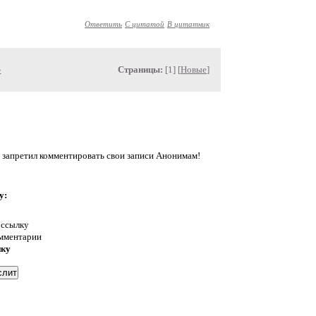
Ответить
С цитатой
В цитатник
»
Страницы:
[1] [
Новые
]
 запретил комментировать свои записи Анонимам!
у:
 ссылку
омментарии
нку