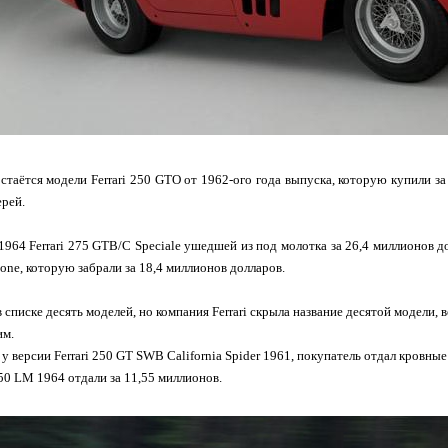
стаётся модели Ferrari 250 GTO от 1962-ого года выпуска, которую купили 
рей.
1964 Ferrari 275 GTB/C Speciale ушедшей из под молотка за 26,4 миллионов дол
one, которую забрали за 18,4 миллионов долларов.
в списке десять моделей, но компания Ferrari скрыла название десятой модели,
им.
у версии Ferrari 250 GT SWB California Spider 1961, покупатель отдал кровные
250 LM 1964 отдали за 11,55 миллионов.