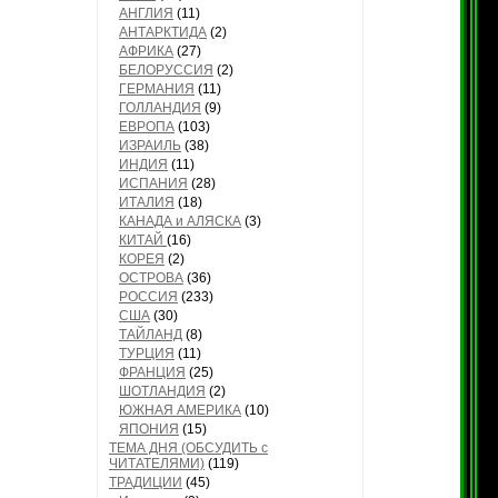
АНГЛИЯ
(11)
АНТАРКТИДА
(2)
АФРИКА
(27)
БЕЛОРУССИЯ
(2)
ГЕРМАНИЯ
(11)
ГОЛЛАНДИЯ
(9)
ЕВРОПА
(103)
ИЗРАИЛЬ
(38)
ИНДИЯ
(11)
ИСПАНИЯ
(28)
ИТАЛИЯ
(18)
КАНАДА и АЛЯСКА
(3)
КИТАЙ
(16)
КОРЕЯ
(2)
ОСТРОВА
(36)
РОССИЯ
(233)
США
(30)
ТАЙЛАНД
(8)
ТУРЦИЯ
(11)
ФРАНЦИЯ
(25)
ШОТЛАНДИЯ
(2)
ЮЖНАЯ АМЕРИКА
(10)
ЯПОНИЯ
(15)
ТЕМА ДНЯ (ОБСУДИТЬ с
ЧИТАТЕЛЯМИ)
(119)
ТРАДИЦИИ
(45)