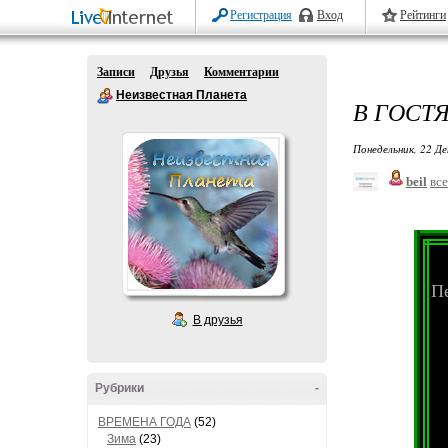
Регистрация
Вход
Рейтинги
Записи
Друзья
Комментарии
Неизвестная Планета
В ГОСТ
Понедельник, 22 Де
beil
все
Пе
В друзья
Рубрики
-
ВРЕМЕНА ГОДА
(52)
Зима
(23)