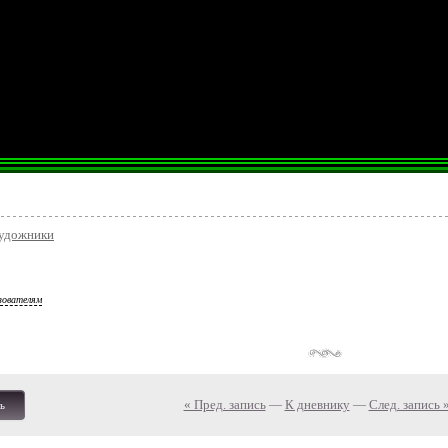
удожники
зователям
« Пред. запись
—
К дневнику
—
След. запись 
ь