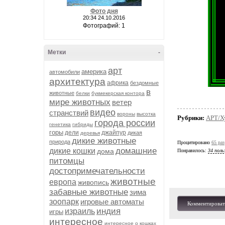
Фото дня
20:34 24.10.2016
Фотографий: 1
Метки
-
арт
америка
автомобили
архитектура
африка
бездомные
в
животные
белки
букмекерская контора
мире животных
ветер
видео
странствий
вороны
высотка
Рубрики:
АРТ/Х
города россии
генетика
гибриды
горы
дели
джайпур
дикая
деревья
дикие животные
природа
Процитировано
65 раз
домашние
дикие кошки
дома
Понравилось:
34 поль
питомцы
достопримечательности
животные
европа
живопись
забавные животные
зима
зоопарк
игровые автоматы
Комментироват
индия
израиль
игры
интересное
интересное о кошках