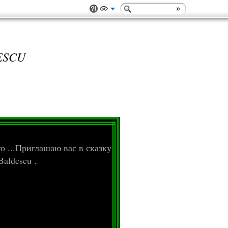
ESCU
о ...Приглашаю вас в сказку
aldescu .