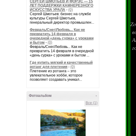
СЕРГЕЙ ШМОТЬЕВ И ФОРЭС — 15
ЛЕТ ПОДДЕРЖКИ КАМНЕРЕЗНОГО
ИСКУССТВА УРАЛА
-
(0)
Сергей Шмотьев: бизнес на службе
культуры Сергей Шмотьев,
генеральный директор промышлен...
Zo
Февраль/Снег/Любовь... Как не
в
превратить 14 февраля в
очередной «день сурка» с уроками
Ак
и бытом
-
(0)
го
Февраль/Снег/Любовь... Как не
превратить 14 февраля в очередной
«день сурка» с уроками и бытом ...
Где купить мягкий и качественный
ротанг для плетения
-
(0)
Плетение из ротанга – это
увлекательное хобби, которое
позволяет создавать уникал...
Фотоальбом
-
Все (1)