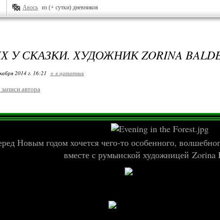
Авось
из (+ сутки) дневников
ЯХ У СКАЗКИ. ХУДОЖНИК ZORINA BALD
кабря 2014 г. 16:21
+ в цитатник
 записи автора
ред Новым годом хочется чего-то особенного, волшебног
вместе с румынской художницей Zorina B