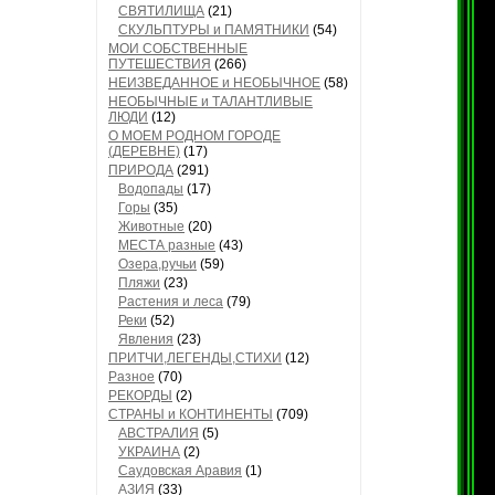
СВЯТИЛИЩА
(21)
СКУЛЬПТУРЫ и ПАМЯТНИКИ
(54)
МОИ СОБСТВЕННЫЕ
ПУТЕШЕСТВИЯ
(266)
НЕИЗВЕДАННОЕ и НЕОБЫЧНОЕ
(58)
НЕОБЫЧНЫЕ и ТАЛАНТЛИВЫЕ
ЛЮДИ
(12)
О МОЕМ РОДНОМ ГОРОДЕ
(ДЕРЕВНЕ)
(17)
ПРИРОДА
(291)
Водопады
(17)
Горы
(35)
Животные
(20)
МЕСТА разные
(43)
Озера,ручьи
(59)
Пляжи
(23)
Растения и леса
(79)
Реки
(52)
Явления
(23)
ПРИТЧИ,ЛЕГЕНДЫ,СТИХИ
(12)
Разное
(70)
РЕКОРДЫ
(2)
СТРАНЫ и КОНТИНЕНТЫ
(709)
АВСТРАЛИЯ
(5)
УКРАИНА
(2)
Саудовская Аравия
(1)
АЗИЯ
(33)