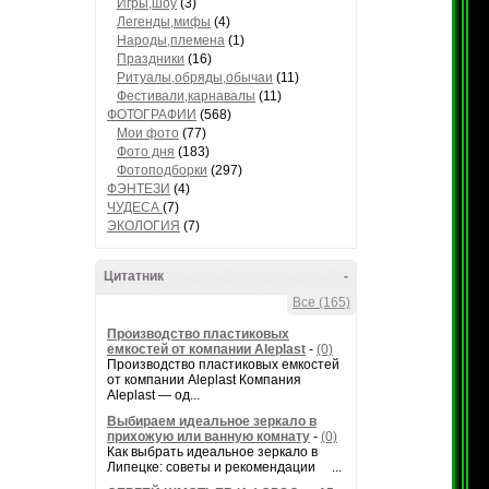
Игры,шоу
(3)
Легенды,мифы
(4)
Народы,племена
(1)
Праздники
(16)
Ритуалы,обряды,обычаи
(11)
Фестивали,карнавалы
(11)
ФОТОГРАФИИ
(568)
Мои фото
(77)
Фото дня
(183)
Фотоподборки
(297)
ФЭНТЕЗИ
(4)
ЧУДЕСА
(7)
ЭКОЛОГИЯ
(7)
Цитатник
-
Все (165)
Производство пластиковых
емкостей от компании Aleplast
-
(0)
Производство пластиковых емкостей
от компании Aleplast Компания
Aleplast — од...
Выбираем идеальное зеркало в
прихожую или ванную комнату
-
(0)
Как выбрать идеальное зеркало в
Липецке: советы и рекомендации ...