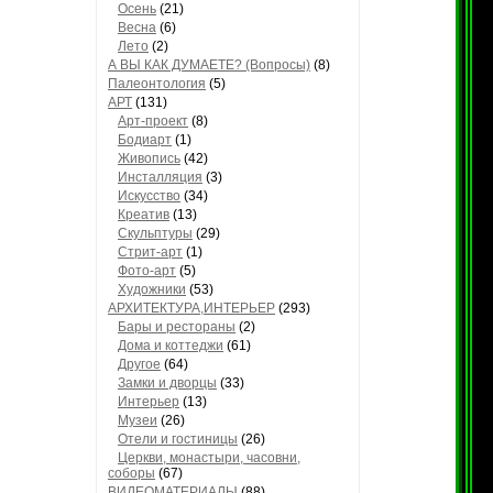
Осень
(21)
Весна
(6)
Лето
(2)
А ВЫ КАК ДУМАЕТЕ? (Вопросы)
(8)
Палеонтология
(5)
АРТ
(131)
Арт-проект
(8)
Бодиарт
(1)
Живопись
(42)
Инсталляция
(3)
Искусство
(34)
Креатив
(13)
Скульптуры
(29)
Стрит-арт
(1)
Фото-арт
(5)
Художники
(53)
АРХИТЕКТУРА,ИНТЕРЬЕР
(293)
Бары и рестораны
(2)
Дома и коттеджи
(61)
Другое
(64)
Замки и дворцы
(33)
Интерьер
(13)
Музеи
(26)
Отели и гостиницы
(26)
Церкви, монастыри, часовни,
соборы
(67)
ВИДЕОМАТЕРИАЛЫ
(88)