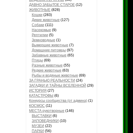
ДАВНО ЗАБЫТОЕ СТАРОЕ
(12)
ЖИВОТНЫЕ
(828)
Кошки
(283)
Дикие животные
(127)
Собаки
(111)
Насекомые
(9)
Рептилии
(5)
Земноводные
(1)
Вымершие животные
(7)
Домашние питомцы
(97)
Забавные животные
(65)
Птицы
(69)
Разные животные
(55)
Редкие животные
(63)
Рыбы и водяные животные
(69)
ЗА ГРАНЬЮ РЕАЛЬНОСТИ
(24)
ЗАГАДКИ И ТАЙНЫ ВСЕЛЕННОЙ
(29)
ИСТОРИЯ
(27)
КАТАСТРОФЫ
(6)
Конкурсы сообщества (от админа)
(1)
КОСМОС
(11)
МЕСТА рукотворные
(146)
ВЫСТАВКИ
(6)
ЗАПОВЕДНИКИ
(10)
МУЗЕИ
(22)
ПАРКИ
(56)