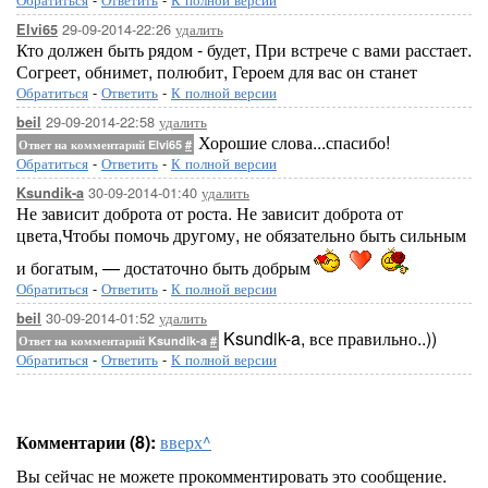
29-09-2014-22:26
удалить
Elvi65
Кто должен быть рядом - будет, При встрече с вами расстает.
Согреет, обнимет, полюбит, Героем для вас он станет
Обратиться
-
Ответить
-
К полной версии
29-09-2014-22:58
удалить
beil
Хорошие слова...спасибо!
Ответ на комментарий Elvi65
#
Обратиться
-
Ответить
-
К полной версии
30-09-2014-01:40
удалить
Ksundik-a
Не зависит доброта от роста. Не зависит доброта от
цвета,Чтобы помочь другому, не обязательно быть сильным
и богатым, — достаточно быть добрым
Обратиться
-
Ответить
-
К полной версии
30-09-2014-01:52
удалить
beil
Ksundik-a, все правильно..))
Ответ на комментарий Ksundik-a
#
Обратиться
-
Ответить
-
К полной версии
Комментарии (8):
вверх^
Вы сейчас не можете прокомментировать это сообщение.