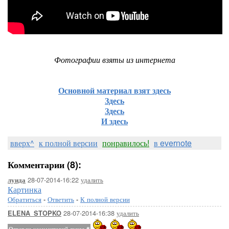
Фотографии взяты из интернета
Основной материал взят здесь
Здесь
Здесь
И здесь
вверх^
к полной версии
понравилось!
в evernote
Комментарии (8):
28-07-2014-16:22
удалить
луида
Картинка
Обратиться
-
Ответить
-
К полной версии
28-07-2014-16:38
удалить
ELENA_STOPKO
Ответ на комментарий луида
#