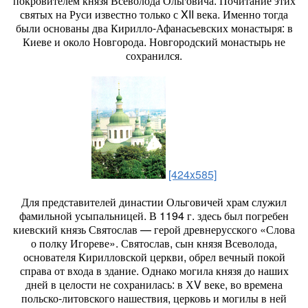
покровителем князя Всеволода Ольговича. Почитание этих
святых на Руси известно только с XII века. Именно тогда
были основаны два Кирилло-Афанасьевских монастыря: в
Киеве и около Новгорода. Новгородский монастырь не
сохранился.
[424x585]
Для представителей династии Ольговичей храм служил
фамильной усыпальницей. В 1194 г. здесь был погребен
киевский князь Святослав — герой древнерусского «Слова
о полку Игореве». Святослав, сын князя Всеволода,
основателя Кирилловской церкви, обрел вечный покой
справа от входа в здание. Однако могила князя до наших
дней в целости не сохранилась: в ХV веке, во времена
польско-литовского нашествия, церковь и могилы в ней