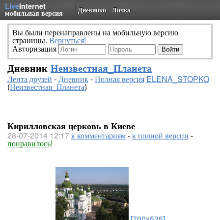
Live
Internet
Дневники
Личка
мобильная версия
Вы были перенаправлены на мобильную версию
страницы.
Вернуться!
Авторизация
Дневник
Неизвестная_Планета
Лента друзей
-
Дневник
-
Полная версия
ELENA_STOPKO
(
Неизвестная_Планета
)
Кирилловская церковь в Киеве
28-07-2014 12:17
к комментариям
-
к полной версии
-
понравилось!
[700x525]