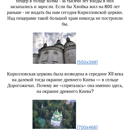
пещер в толще холма - за тысячи лет входы в них
засыпались и заросли. Если бы Хвойка жил на 800 лет
раньше - не видать бы нам сегодня Кирилловской церкви.
Над пещерами такой большой храм никогда не построили
бы.
[550x398]
Кирилловская церковь была возведена в середине XII века
на далекой тогда окраине древнего Киева — в сельце
Дорогожичах. Почему же «спряталась» она именно здесь,
на окраине древнего Киева?
[700x466]