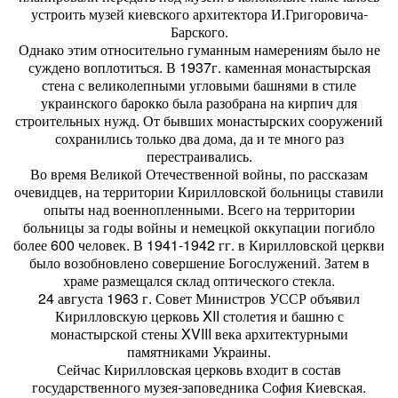
устроить музей киевского архитектора И.Григоровича-
Барского.
Однако этим относительно гуманным намерениям было не
суждено воплотиться. В 1937г. каменная монастырская
стена с великолепными угловыми башнями в стиле
украинского барокко была разобрана на кирпич для
строительных нужд. От бывших монастырских сооружений
сохранились только два дома, да и те много раз
перестраивались.
Во время Великой Отечественной войны, по рассказам
очевидцев, на территории Кирилловской больницы ставили
опыты над военнопленными. Всего на территории
больницы за годы войны и немецкой оккупации погибло
более 600 человек. В 1941-1942 гг. в Кирилловской церкви
было возобновлено совершение Богослужений. Затем в
храме размещался склад оптического стекла.
24 августа 1963 г. Совет Министров УССР объявил
Кирилловскую церковь XII столетия и башню с
монастырской стены XVIII века архитектурными
памятниками Украины.
Сейчас Кирилловская церковь входит в состав
государственного музея-заповедника София Киевская.