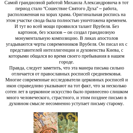
Самой грандиозной работой Михаила Александровича в тот
период стало “Сошествие Святого Духа” – работа,
расположенная на хорах храма. Оригинальная роспись на
этом участке свода была полностью уничтожена временем.
И тут во всей мощи проявился талант Врубеля. Без
картонов, без эскизов – он создал грандиозную
монументальную композицию. В ликах апостолов
угадываются черты современников Врубеля. Он писал их с
представителей интеллигенции и духовенства Киева, с
которыми общался во время своего пребывания в нашем
городе.
Правда, следует заметить, что эта манера письма сильно
отличается от православных росписей средневековья.
Многие современные исследователи церковных росписей и
икон справедливо указывают на тот факт, что за несколько
сотен лет в церковное искусство было привнесено слишком
много человеческого, страстного, и этим позднее письмо в
духовном смысле несомненно уступает письму старому.