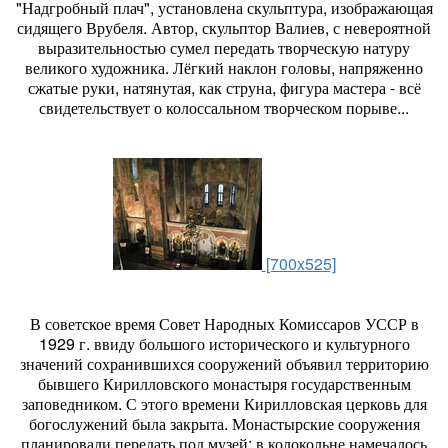
"Надгробный плач", установлена скульптура, изображающая
сидящего Врубеля. Автор, скульптор Валиев, с невероятной
выразительностью сумел передать творческую натуру
великого художника. Лёгкий наклон головы, напряженно
сжатые руки, натянутая, как струна, фигура мастера - всё
свидетельствует о колоссальном творческом порыве...
[700x525]
В советское время Совет Народных Комиссаров УССР в
1929 г. ввиду большого исторического и культурного
значений сохранившихся сооружений объявил территорию
бывшего Кирилловского монастыря государственным
заповедником. С этого времени Кирилловская церковь для
богослужений была закрыта. Монастырские сооружения
планировали передать под музей: в колокольне намечалось