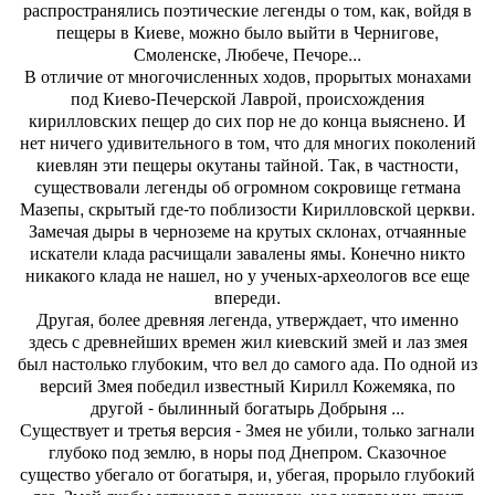
распространялись поэтические легенды о том, как, войдя в
пещеры в Киеве, можно было выйти в Чернигове,
Смоленске, Любече, Печоре...
В отличие от многочисленных ходов, прорытых монахами
под Киево-Печерской Лаврой, происхождения
кирилловских пещер до сих пор не до конца выяснено. И
нет ничего удивительного в том, что для многих поколений
киевлян эти пещеры окутаны тайной. Так, в частности,
существовали легенды об огромном сокровище гетмана
Мазепы, скрытый где-то поблизости Кирилловской церкви.
Замечая дыры в черноземе на крутых склонах, отчаянные
искатели клада расчищали завалены ямы. Конечно никто
никакого клада не нашел, но у ученых-археологов все еще
впереди.
Другая, более древняя легенда, утверждает, что именно
здесь с древнейших времен жил киевский змей и лаз змея
был настолько глубоким, что вел до самого ада. По одной из
версий Змея победил известный Кирилл Кожемяка, по
другой - былинный богатырь Добрыня ...
Существует и третья версия - Змея не убили, только загнали
глубоко под землю, в норы под Днепром. Сказочное
существо убегало от богатыря, и, убегая, прорыло глубокий