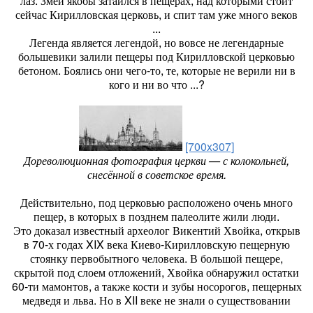
лаз. Змей якобы затаился в пещерах, над которыми стоит
сейчас Кирилловская церковь, и спит там уже много веков
...
Легенда является легендой, но вовсе не легендарные
большевики залили пещеры под Кирилловской церковью
бетоном. Боялись они чего-то, те, которые не верили ни в
кого и ни во что ...?
[700x307]
Дореволюционная фотография церкви — с колокольней,
снесённой в советское время.
Действительно, под церковью расположено очень много
пещер, в которых в позднем палеолите жили люди.
Это доказал известный археолог Викентий Хвойка, открыв
в 70-х годах XIX века Киево-Кирилловскую пещерную
стоянку первобытного человека. В большой пещере,
скрытой под слоем отложений, Хвойка обнаружил остатки
60-ти мамонтов, а также кости и зубы носорогов, пещерных
медведя и льва. Но в XII веке не знали о существовании