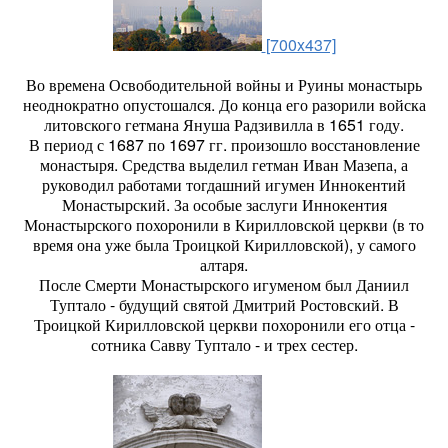
[700x437]
Во времена Освободительной войны и Руины монастырь
неоднократно опустошался. До конца его разорили войска
литовского гетмана Януша Радзивилла в 1651 году.
В период с 1687 по 1697 гг. произошло восстановление
монастыря. Средства выделил гетман Иван Мазепа, а
руководил работами тогдашний игумен Иннокентий
Монастырский. За особые заслуги Иннокентия
Монастырского похоронили в Кирилловской церкви (в то
время она уже была Троицкой Кирилловской), у самого
алтаря.
После Смерти Монастырского игуменом был Даниил
Туптало - будущий святой Дмитрий Ростовский. В
Троицкой Кирилловской церкви похоронили его отца -
сотника Савву Туптало - и трех сестер.