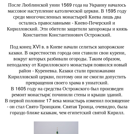
После Люблинской унии 1569 года на Украину началось
массовое наступление католической церкви. В 1595 году
среди многочисленных монастырей Киева лишь два
остались православными - Киево-Печерский и
Кирилловский. Эти обители защитили запорожцы и князь
Константин Константинович Острожский.
Под конец XVI в. в Киеве начали селиться запорожские
казаки. В окрестностях города они ставили свои курени,
вокруг которых разбивали огороды. Таким образом,
неподалеку от Кирилловского монастыря появился новый
район - Куреневка. Казаки стали прихожанами
Кирилловской церкви, поэтому они не смогли допустить
превращения своего храма в униатский.
В 1605 году на средства Острожского был произведен
ремонт монастыря: починили стены и крыши зданий.
В первой половине 17 века монастырь изменил посвящение
- он стал Свято-Троицким. Святая Троица, очевидно, была
гораздо ближе казакам, чем египетский святой Кирилл.