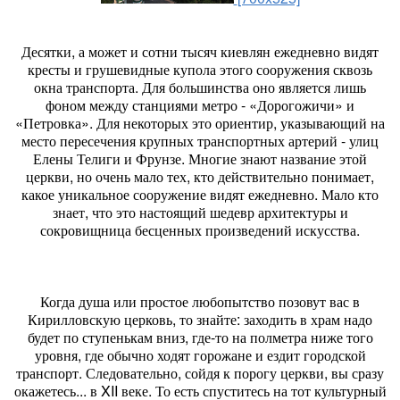
Десятки, а может и сотни тысяч киевлян ежедневно видят
кресты и грушевидные купола этого сооружения сквозь
окна транспорта. Для большинства оно является лишь
фоном между станциями метро - «Дорогожичи» и
«Петровка». Для некоторых это ориентир, указывающий на
место пересечения крупных транспортных артерий - улиц
Елены Телиги и Фрунзе. Многие знают название этой
церкви, но очень мало тех, кто действительно понимает,
какое уникальное сооружение видят ежедневно. Мало кто
знает, что это настоящий шедевр архитектуры и
сокровищница бесценных произведений искусства.
Когда душа или простое любопытство позовут вас в
Кирилловскую церковь, то знайте: заходить в храм надо
будет по ступенькам вниз, где-то на полметра ниже того
уровня, где обычно ходят горожане и ездит городской
транспорт. Следовательно, сойдя к порогу церкви, вы сразу
окажетесь... в XII веке. То есть спуститесь на тот культурный