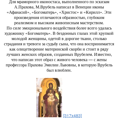
Для мраморного иконостаса, выполненного по эскизам
А.Прахова, М.Врубель написал в Венеции иконы
«Афанасий», «Богоматерь», «Христос» и «Кирилл». Эти
произведения отличаются образностью, глубоким
реализмом и высоким живописным мастерством.
По силе эмоционального воздействия более всего удалась
художнику «Богоматерь». В бездонных глазах этой хрупкой
молодой женщины, одетой в дорогие ткани, столько
страдания и тревоги за судьбу сына, что она воспринимается
как олицетворение материнской скорби и стоит в ряду
лучших женских образов, созданных Врубелем. Известно,
что написан этот образ с живого человека — с жены
профессора Прахова Эмилии Львовны, в которую Врубель
был влюблен.
[317x483]