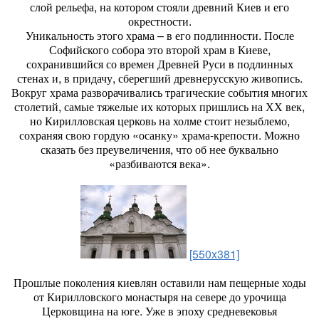
слой рельефа, на котором стояли древний Киев и его
окрестности.
Уникальность этого храма – в его подлинности. После
Софийского собора это второй храм в Киеве,
сохранившийся со времен Древней Руси в подлинных
стенах и, в придачу, сберегший древнерусскую живопись.
Вокруг храма разворачивались трагические события многих
столетий, самые тяжелые их которых пришлись на ХХ век,
но Кирилловская церковь на холме стоит незыблемо,
сохраняя свою гордую «осанку» храма-крепости. Можно
сказать без преувеличения, что об нее буквально
«разбиваются века».
[550x381]
Прошлые поколения киевлян оставили нам пещерные ходы
от Кирилловского монастыря на севере до урочища
Церковщина на юге. Уже в эпоху средневековья