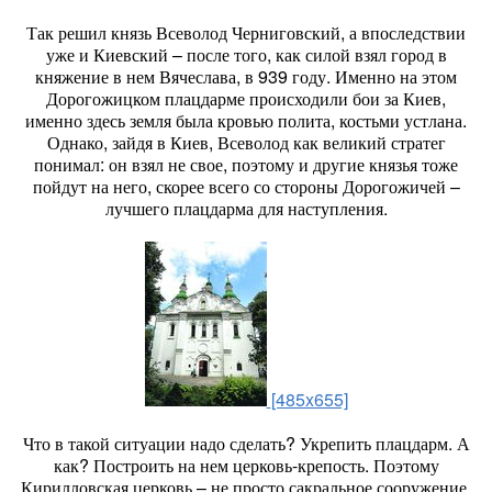
Так решил князь Всеволод Черниговский, а впоследствии
уже и Киевский – после того, как силой взял город в
княжение в нем Вячеслава, в 939 году. Именно на этом
Дорогожицком плацдарме происходили бои за Киев,
именно здесь земля была кровью полита, костьми устлана.
Однако, зайдя в Киев, Всеволод как великий стратег
понимал: он взял не свое, поэтому и другие князья тоже
пойдут на него, скорее всего со стороны Дорогожичей –
лучшего плацдарма для наступления.
[485x655]
Что в такой ситуации надо сделать? Укрепить плацдарм. А
как? Построить на нем церковь-крепость. Поэтому
Кирилловская церковь – не просто сакральное сооружение,