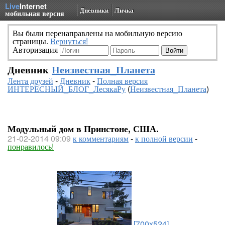
Live
Internet
Дневники
Личка
мобильная версия
Вы были перенаправлены на мобильную версию
страницы.
Вернуться!
Авторизация
Дневник
Неизвестная_Планета
Лента друзей
-
Дневник
-
Полная версия
ИНТЕРЕСНЫЙ_БЛОГ_ЛесякаРу
(
Неизвестная_Планета
)
Модульный дом в Принстоне, США.
21-02-2014 09:09
к комментариям
-
к полной версии
-
понравилось!
[700x524]