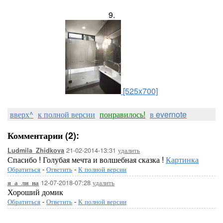
9.
[525x700]
вверх^
к полной версии
понравилось!
в evernote
Комментарии (2):
21-02-2014-13:31
удалить
Ludmila_Zhidkova
Спасибо ! Голубая мечта и волшебная сказка !
Картинка
Обратиться
-
Ответить
-
К полной версии
12-07-2018-07:28
удалить
я_а_ли_на
Хороший домик
Обратиться
-
Ответить
-
К полной версии