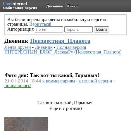
Live
Internet
Дневники
Личка
мобильная версия
Вы были перенаправлены на мобильную версию
страницы.
Вернуться!
Авторизация
Дневник
Неизвестная_Планета
Лента друзей
-
Дневник
-
Полная версия
ИНТЕРЕСНЫЙ_БЛОГ_ЛесякаРу
(
Неизвестная_Планета
)
Фото дня: Так вот ты какой, Горыныч!
21-01-2014 18:44
к комментариям
-
к полной версии
-
понравилось!
Так вот ты какой, Горыныч!
Ещё и с рогами)