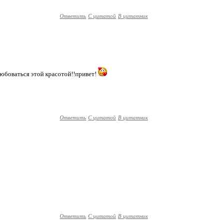
Ответить
С цитатой
В цитатник
любоваться этой красотой!!привет!
Ответить
С цитатой
В цитатник
Ответить
С цитатой
В цитатник