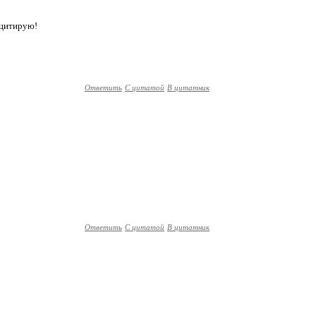
 цитирую!
Ответить
С цитатой
В цитатник
Ответить
С цитатой
В цитатник