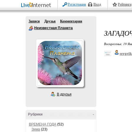
Регистрация
Вход
Рейтинги
Записи
Друзья
Комментарии
Неизвестная Планета
ЗАГАДО
Воскресенье, 19 Ян
sergeik
В друзья
Рубрики
-
ВРЕМЕНА ГОДА
(52)
Зима
(23)