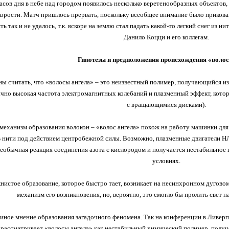
асов дня в небе над городом появилось несколько веретенообразных объектов, к
корости. Матч пришлось прервать, поскольку всеобщее внимание было прикован
ь так и не удалось, т.к. вскоре на землю стал падать какой-то легкий снег из 
Данило Коцци и его коллегам.
Гипотезы и предположения происхождения «волос
ы считать, что «волосы ангела» – это неизвестный полимер, получающийся из 
чно высокая частота электромагнитных колебаний и плазменный эффект, кото
с вращающимися дисками).
механизм образования волокон – «волос ангела» похож на работу машинки для 
в нити под действием центробежной силы. Возможно, плазменные двигатели Н
необычная реакция соединения азота с кислородом и получается нестабильное
условиях.
нистое образование, которое быстро тает, возникает на несинхронном дуговом
механизм его возникновения, но, вероятно, это смогло бы пролить свет н
иное мнение образования загадочного феномена. Так на конференции в Ливерп
 рассматривает «волосы ангела» как нестабильный химический полимер, получ