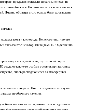
оторые, проделав несколько зигзагов, исчезли на
о к этим объектам. Но даже после их исчезновения
нитей. Именно образцы этого осадка были доставлены
 ангела»
молекул азота и кислорода. Не исключено, что его
рый связывают с некоторыми видами НЛО (особенно
производства сладкой ваты, где горячий сироп
ЛО создают какие-то особые условия, при которых
 вещество, вновь распадающееся в атмосферных
 сварочном аппарате. Никто специально не изучал
а загадку необычного явления.
уле была высказана торнадо-гипотеза загадочного
енный в результате неведомой реакции в воронке