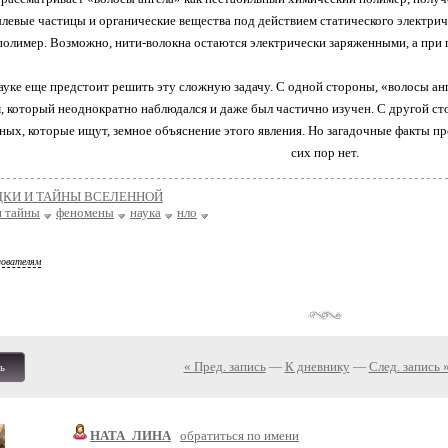
ылевые частицы и органические вещества под действием статического электрич
полимер. Возможно, нити-волокна остаются электрически заряженными, а при 
уке еще предстоит решить эту сложную задачу. С одной стороны, «волосы а
 который неоднократно наблюдался и даже был частично изучен. С другой ст
ных, которые ищут, земное объяснение этого явления. Но загадочные факты п
сих пор нет.
ДКИ И ТАЙНЫ ВСЕЛЕННОЙ
и тайны
феномены
наука
нло
зователям
« Пред. запись
—
К дневнику
—
След. запись 
ь
НАТА_ЛИНА
обратиться по имени