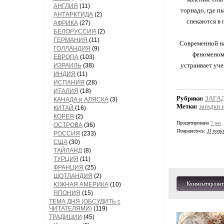
АНГЛИЯ
(11)
торнадо, где п
АНТАРКТИДА
(2)
спекаются в 
АФРИКА
(27)
БЕЛОРУССИЯ
(2)
ГЕРМАНИЯ
(11)
Современной на
ГОЛЛАНДИЯ
(9)
феноменом,
ЕВРОПА
(103)
устраивает уче
ИЗРАИЛЬ
(38)
ИНДИЯ
(11)
ИСПАНИЯ
(28)
ИТАЛИЯ
(18)
Рубрики:
ЗАГА
КАНАДА и АЛЯСКА
(3)
Метки:
загадки 
КИТАЙ
(16)
КОРЕЯ
(2)
Процитировано
7 раз
ОСТРОВА
(36)
Понравилось:
11 поль
РОССИЯ
(233)
США
(30)
ТАЙЛАНД
(8)
ТУРЦИЯ
(11)
ФРАНЦИЯ
(25)
ШОТЛАНДИЯ
(2)
Комментироват
ЮЖНАЯ АМЕРИКА
(10)
ЯПОНИЯ
(15)
ТЕМА ДНЯ (ОБСУДИТЬ с
ЧИТАТЕЛЯМИ)
(119)
ТРАДИЦИИ
(45)