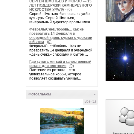
СЕРГЕЙ ШМОТЬЕВ И ФОРЭС — 15
ЛЕТ ПОДДЕРЖКИ КАМНЕРЕЗНОГО
ИСКУССТВА УРАЛА
-
(0)
Сергей Шмотьев: бизнес на службе
культуры Сергей Шмотьев,
генеральный директор промышлен...
Февраль/Снег/Любовь... Как не
превратить 14 февраля в
очередной «день сурка» с уроками
и бытом
-
(0)
Февраль/Снег/Любовь... Как не
превратить 14 февраля в очередной
«день сурка» с уроками и бытом ...
Где купить мягкий и качественный
ротанг для плетения
-
(0)
Плетение из ротанга – это
увлекательное хобби, которое
позволяет создавать уникал...
Фотоальбом
-
Все (1)