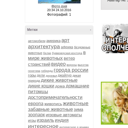
Фото дня
20:34 24.10.2016
Фотографий: 1
Метки
-
арт
америка
автомобили
архитектура
африка
бездомные
в
животные
белки
букмекерская контора
мире животных
ветер
видео
странствий
вороны
высотка
города россии
генетика
гибриды
горы
дели
джайпур
дикая
деревья
дикие животные
природа
домашние
дикие кошки
дома
питомцы
достопримечательности
животные
европа
живопись
забавные животные
зима
зоопарк
игровые автоматы
индия
израиль
игры
интересное
интересное о кошках