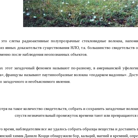
это слегка радиоактивные полупрозрачные стекловидные волокна, напоми
из явных доказательств существования НЛО, т.к. большинство свидетельств
менно после наблюдения неопознанных объектов.
х этот загадочный феномен называют по-разному, в американской уфологии
а», французы называют паутинообразные волокна «подарком мадонны». Дост
о загадочного и необъяснимого явления.
тря на такое количество свидетельств, собрать и сохранить загадочные волокна
спустя незначительный промежуток времени тают или превращаются 
то время, наблюдателям все же удалось собрать образцы вещества и доставить
ьянский химик Данило Коцци обнаружили бор, кальций, магний и кремний, оп