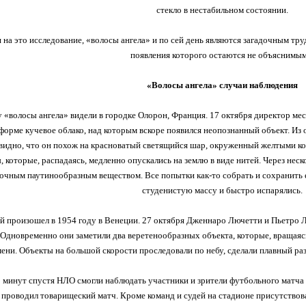
стекло в нестабильном состоянии.
я на это исследование, «волосы ангела» и по сей день являются загадочным т
появления которого остаются не объяснимым
«Волосы ангела» случаи наблюдения
у «волосы ангела» видели в городке Олорон, Франция. 17 октября директор ме
форме кучевое облако, над которым вскоре появился неопознанный объект. Из 
видно, что он похож на красноватый светящийся шар, окруженный желтыми ко
 которые, распадаясь, медленно опускались на землю в виде нитей. Через нес
очным паутинообразным веществом. Все попытки как-то собрать и сохранить е
студенистую массу и быстро испарялись.
й произошел в 1954 году в Венеции. 27 октября Дженнаро Лючетти и Пьетро 
Одновременно они заметили два веретенообразных объекта, которые, вращаясь
ени. Объекты на большой скорости проследовали по небу, сделали плавный раз
 минут спустя НЛО смогли наблюдать участники и зрители футбольного матча
проводил товарищеский матч. Кроме команд и судей на стадионе присутствова