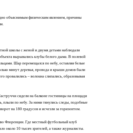
рудно объяснимым физическим явлением, причины
и.
стной школы с женой и двумя детьми наблюдали
объекта вырывались клубы белого дыма. В полевой
льцами. Шар перемещался по небу, оставляя белые
колько минут деревья, провода и крыши домов были
го провалились – волокна слипались, образовывая
Ластруччи сидели на балконе гостиницы на площади
, плыли по небу. За ними тянулись следы, подобные
ворот на 180 градусов и исчезли за горизонтом.
 во Флоренции. Где местный футбольный клуб
ло около 10 тысяч зрителей, а также журналисты.