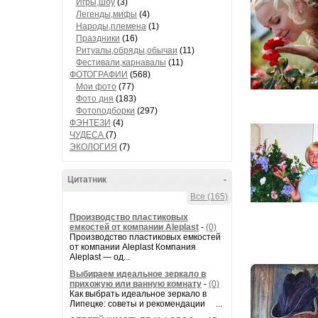
Игры,шоу
(3)
Легенды,мифы
(4)
Народы,племена
(1)
Праздники
(16)
Ритуалы,обряды,обычаи
(11)
Фестивали,карнавалы
(11)
ФОТОГРАФИИ
(568)
Мои фото
(77)
Фото дня
(183)
Фотоподборки
(297)
ФЭНТЕЗИ
(4)
ЧУДЕСА
(7)
ЭКОЛОГИЯ
(7)
Цитатник
-
Все (165)
Производство пластиковых
емкостей от компании Aleplast
-
(0)
Производство пластиковых емкостей
от компании Aleplast Компания
Aleplast — од...
Выбираем идеальное зеркало в
прихожую или ванную комнату
-
(0)
Как выбрать идеальное зеркало в
Липецке: советы и рекомендации ...