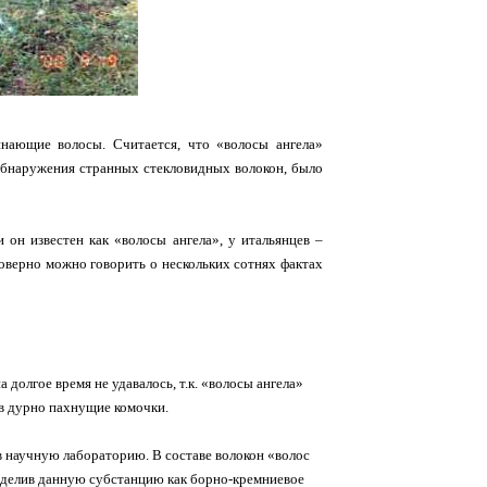
нающие волосы. Считается, что «волосы ангела»
 обнаружения странных стекловидных волокон, было
 он известен как «волосы ангела», у итальянцев –
оверно можно говорить о нескольких сотнях фактах
 долгое время не удавалось, т.к. «волосы ангела»
в дурно пахнущие комочки.
 в научную лабораторию. В составе волокон «волос
ределив данную субстанцию как борно-кремниевое