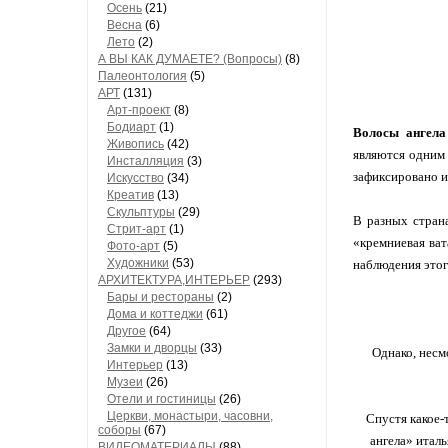
Осень
(21)
Весна
(6)
Лето
(2)
А ВЫ КАК ДУМАЕТЕ? (Вопросы)
(8)
Палеонтология
(5)
АРТ
(131)
Арт-проект
(8)
Бодиарт
(1)
Волосы ангела
Живопись
(42)
являются одним 
Инсталляция
(3)
зафиксировано и
Искусство
(34)
Креатив
(13)
Скульптуры
(29)
В разных страна
Стрит-арт
(1)
«кремниевая ват
Фото-арт
(5)
Художники
(53)
наблюдения этог
АРХИТЕКТУРА,ИНТЕРЬЕР
(293)
Бары и рестораны
(2)
Дома и коттеджи
(61)
Другое
(64)
Замки и дворцы
(33)
Однако, несмо
Интерьер
(13)
Музеи
(26)
Отели и гостиницы
(26)
Церкви, монастыри, часовни,
Спустя какое-
соборы
(67)
ангела» итал
ВИДЕОМАТЕРИАЛЫ
(88)