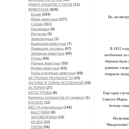
ДАВНО ЗАБЫТОЕ СТАРОЕ
(12)
ЖИВОТНЫЕ
(828)
Кошки
(283)
Но, несмотр
Дикие животные
(127)
Собаки
(111)
Насекомые
(9)
Рептилии
(5)
Земноводные
(1)
Вымершие животные
(7)
В 1952 год
Домашние питомцы
(97)
Забавные животные
(65)
необычное по 
Птицы
(69)
бинокль было 
Разные животные
(55)
длинные следы,
Редкие животные
(63)
Рыбы и водяные животные
(69)
покрыты загад
ЗА ГРАНЬЮ РЕАЛЬНОСТИ
(24)
ЗАГАДКИ И ТАЙНЫ ВСЕЛЕННОЙ
(29)
ИСТОРИЯ
(27)
КАТАСТРОФЫ
(6)
Еще один случа
Конкурсы сообщества (от админа)
(1)
Святого Марка. 
КОСМОС
(11)
белому плам
МЕСТА рукотворные
(146)
ВЫСТАВКИ
(6)
ЗАПОВЕДНИКИ
(10)
Несколько
МУЗЕИ
(22)
"Фиорентина" 
ПАРКИ
(56)