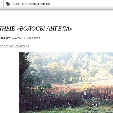
Авось
из (+ сутки) дневников
ЧНЫЕ «ВОЛОСЫ АНГЕЛА»
варя 2014 г. 13:43
+ в цитатник
az
все записи автора