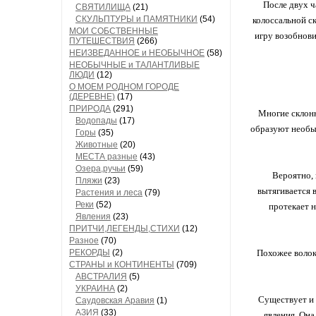
После двух ч
СВЯТИЛИЩА
(21)
СКУЛЬПТУРЫ и ПАМЯТНИКИ
(54)
колоссальной с
МОИ СОБСТВЕННЫЕ
игру возобновит
ПУТЕШЕСТВИЯ
(266)
НЕИЗВЕДАННОЕ и НЕОБЫЧНОЕ
(58)
НЕОБЫЧНЫЕ и ТАЛАНТЛИВЫЕ
ЛЮДИ
(12)
О МОЕМ РОДНОМ ГОРОДЕ
(ДЕРЕВНЕ)
(17)
ПРИРОДА
(291)
Многие склонн
Водопады
(17)
образуют необы
Горы
(35)
Животные
(20)
МЕСТА разные
(43)
Озера,ручьи
(59)
Вероятно, 
Пляжи
(23)
вытягивается 
Растения и леса
(79)
Реки
(52)
протекает 
Явления
(23)
ПРИТЧИ,ЛЕГЕНДЫ,СТИХИ
(12)
Разное
(70)
РЕКОРДЫ
(2)
Похожее волок
СТРАНЫ и КОНТИНЕНТЫ
(709)
АВСТРАЛИЯ
(5)
УКРАИНА
(2)
Существует и 
Саудовская Аравия
(1)
АЗИЯ
(33)
явления. Она