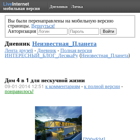
Live
Internet
Дневники
Личка
мобильная версия
Вы были перенаправлены на мобильную версию
страницы.
Вернуться!
Авторизация
Дневник
Неизвестная_Планета
Лента друзей
-
Дневник
-
Полная версия
ИНТЕРЕСНЫЙ_БЛОГ_ЛесякаРу
(
Неизвестная_Планета
)
Дом 4 в 1 для нескучной жизни
09-01-2014 12:51
к комментариям
-
к полной версии
-
понравилось!
[700x524]