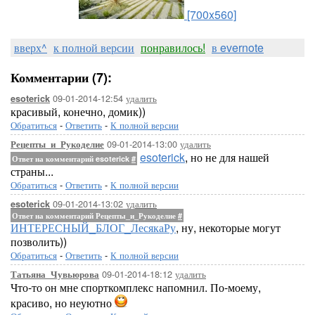
[700x560]
вверх^
к полной версии
понравилось!
в evernote
Комментарии (7):
09-01-2014-12:54
удалить
esoterick
красивый, конечно, домик))
Обратиться
-
Ответить
-
К полной версии
09-01-2014-13:00
удалить
Рецепты_и_Рукоделие
esoterick
, но не для нашей
Ответ на комментарий esoterick
#
страны...
Обратиться
-
Ответить
-
К полной версии
09-01-2014-13:02
удалить
esoterick
Ответ на комментарий Рецепты_и_Рукоделие
#
ИНТЕРЕСНЫЙ_БЛОГ_ЛесякаРу
, ну, некоторые могут
позволить))
Обратиться
-
Ответить
-
К полной версии
09-01-2014-18:12
удалить
Татьяна_Чувьюрова
Что-то он мне спорткомплекс напомнил. По-моему,
красиво, но неуютно