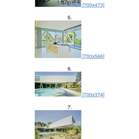
[700x473]
5.
[700x566]
6.
[700x374]
7.