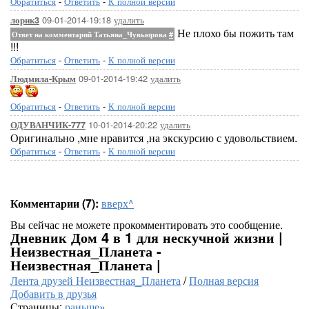
Обратиться
-
Ответить
-
К полной версии
09-01-2014-19:18
удалить
лорик3
Не плохо бы пожить там
Ответ на комментарий Татьяна_Чувьюрова
#
!!!
Обратиться
-
Ответить
-
К полной версии
09-01-2014-19:42
удалить
Людмила-Крым
Обратиться
-
Ответить
-
К полной версии
10-01-2014-20:22
удалить
ОДУВАНЧИК-777
Оригинально ,мне нравится ,на экскурсию с удовольствием.
Обратиться
-
Ответить
-
К полной версии
Комментарии (7):
вверх^
Вы сейчас не можете прокомментировать это сообщение.
Дневник Дом 4 в 1 для нескучной жизни |
Неизвестная_Планета -
Неизвестная_Планета |
Лента друзей Неизвестная_Планета
/
Полная версия
Добавить в друзья
Страницы:
раньше»