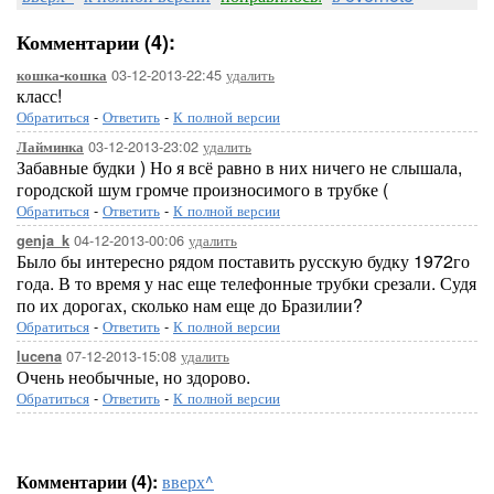
Комментарии (4):
03-12-2013-22:45
удалить
кошка-кошка
класс!
Обратиться
-
Ответить
-
К полной версии
03-12-2013-23:02
удалить
Лайминка
Забавные будки ) Но я всё равно в них ничего не слышала,
городской шум громче произносимого в трубке (
Обратиться
-
Ответить
-
К полной версии
04-12-2013-00:06
удалить
genja_k
Было бы интересно рядом поставить русскую будку 1972го
года. В то время у нас еще телефонные трубки срезали. Судя
по их дорогах, сколько нам еще до Бразилии?
Обратиться
-
Ответить
-
К полной версии
07-12-2013-15:08
удалить
lucena
Очень необычные, но здорово.
Обратиться
-
Ответить
-
К полной версии
Комментарии (4):
вверх^