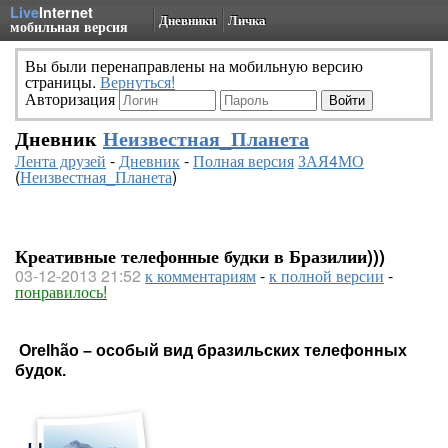
Live
Internet
Дневники
Личка
мобильная версия
Вы были перенаправлены на мобильную версию
страницы.
Вернуться!
Авторизация
Дневник
Неизвестная_Планета
Лента друзей
-
Дневник
-
Полная версия
ЗАЯ4МО
(
Неизвестная_Планета
)
Креативные телефонные будки в Бразилии)))
03-12-2013 21:52
к комментариям
-
к полной версии
-
понравилось!
Orelhão – особый вид бразильских телефонных
будок.