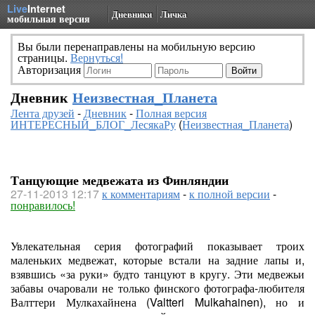
Live
Internet
Дневники
Личка
мобильная версия
Вы были перенаправлены на мобильную версию
страницы.
Вернуться!
Авторизация
Дневник
Неизвестная_Планета
Лента друзей
-
Дневник
-
Полная версия
ИНТЕРЕСНЫЙ_БЛОГ_ЛесякаРу
(
Неизвестная_Планета
)
Танцующие медвежата из Финляндии
27-11-2013 12:17
к комментариям
-
к полной версии
-
понравилось!
Увлекательная серия фотографий показывает троих
маленьких медвежат, которые встали на задние лапы и,
взявшись «за руки» будто танцуют в кругу. Эти медвежьи
забавы очаровали не только финского фотографа-любителя
Валттери Мулкахайнена (Valtteri Mulkahainen), но и