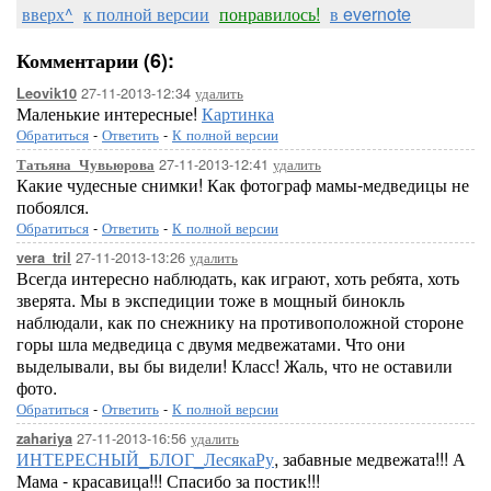
вверх^
к полной версии
понравилось!
в evernote
Комментарии (6):
27-11-2013-12:34
удалить
Leovik10
Маленькие интересные!
Картинка
Обратиться
-
Ответить
-
К полной версии
27-11-2013-12:41
удалить
Татьяна_Чувьюрова
Какие чудесные снимки! Как фотограф мамы-медведицы не
побоялся.
Обратиться
-
Ответить
-
К полной версии
27-11-2013-13:26
удалить
vera_tril
Всегда интересно наблюдать, как играют, хоть ребята, хоть
зверята. Мы в экспедиции тоже в мощный бинокль
наблюдали, как по снежнику на противоположной стороне
горы шла медведица с двумя медвежатами. Что они
выделывали, вы бы видели! Класс! Жаль, что не оставили
фото.
Обратиться
-
Ответить
-
К полной версии
27-11-2013-16:56
удалить
zahariya
ИНТЕРЕСНЫЙ_БЛОГ_ЛесякаРу
, забавные медвежата!!! А
Мама - красавица!!! Спасибо за постик!!!