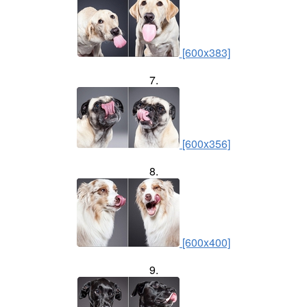
[600x383]
7.
[600x356]
8.
[600x400]
9.