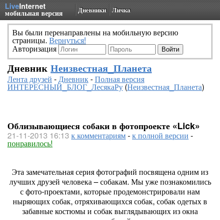
Live
Internet
Дневники
Личка
мобильная версия
Вы были перенаправлены на мобильную версию
страницы.
Вернуться!
Авторизация
Дневник
Неизвестная_Планета
Лента друзей
-
Дневник
-
Полная версия
ИНТЕРЕСНЫЙ_БЛОГ_ЛесякаРу
(
Неизвестная_Планета
)
Облизывающиеся собаки в фотопроекте «Lick»
21-11-2013 16:13
к комментариям
-
к полной версии
-
понравилось!
Эта замечательная серия фотографий посвящена одним из
лучших друзей человека – собакам. Мы уже познакомились
с фото-проектами, которые продемонстрировали нам
ныряющих собак, отряхивающихся собак, собак одетых в
забавные костюмы и собак выглядывающих из окна