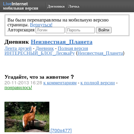
Live
Internet
Дневники
Личка
мобильная версия
Вы были перенаправлены на мобильную версию
страницы.
Вернуться!
Авторизация
Дневник
Неизвестная_Планета
Лента друзей
-
Дневник
-
Полная версия
ИНТЕРЕСНЫЙ_БЛОГ_ЛесякаРу
(
Неизвестная_Планета
)
Угадайте, что за животное ?
20-11-2013 16:28
к комментариям
-
к полной версии
-
понравилось!
[700x477]