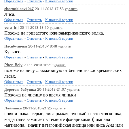
Обратиться
-
Ответить
-
К полной версии
20-11-2013-17:58
удалить
zhernokleev1947
Лиса.
Обратиться
-
Ответить
-
К полной версии
20-11-2013-18:10
удалить
vera_tril
Похоже на гривастого южноамериканского волка.
Обратиться
-
Ответить
-
К полной версии
20-11-2013-18:48
удалить
Насибуличка
Кульпео
Обратиться
-
Ответить
-
К полной версии
20-11-2013-18:52
удалить
Piter_Bely
похоже на лису ...выжившую от бешенства...в кремлевских
лесах.
Обратиться
-
Ответить
-
К полной версии
20-11-2013-21:07
удалить
Дорогая_бабушка
Пожожа на лисицу во время линьки
Обратиться
-
Ответить
-
К полной версии
20-11-2013-21:25
удалить
Лайминка
вовк и шакал серые, лиса рыжая, чупакабра -это моя кошка,
когда глаза зажигает в темноте фонариками )),импала
-антилопа.. значит патагонийская лисица или лиса Анд или