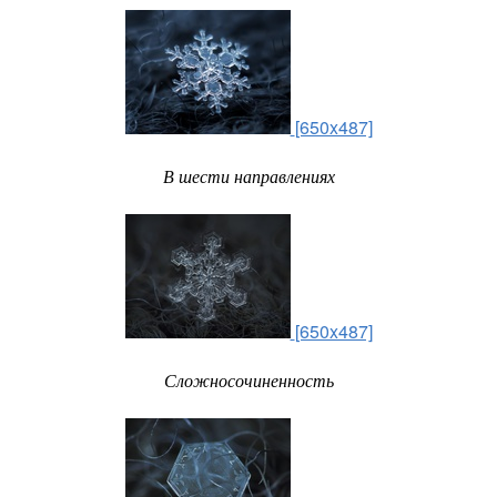
[650x487]
В шести направлениях
[650x487]
Сложносочиненность