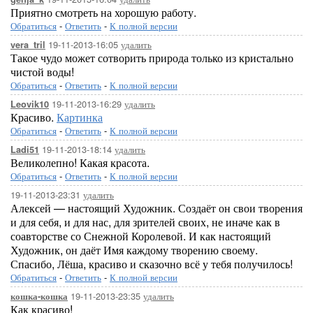
Приятно смотреть на хорошую работу.
Обратиться
-
Ответить
-
К полной версии
19-11-2013-16:05
удалить
vera_tril
Такое чудо может сотворить природа только из кристально
чистой воды!
Обратиться
-
Ответить
-
К полной версии
19-11-2013-16:29
удалить
Leovik10
Красиво.
Картинка
Обратиться
-
Ответить
-
К полной версии
19-11-2013-18:14
удалить
Ladi51
Великолепно! Какая красота.
Обратиться
-
Ответить
-
К полной версии
19-11-2013-23:31
удалить
Алексей — настоящий Художник. Создаёт он свои творения
и для себя, и для нас, для зрителей своих, не иначе как в
соавторстве со Снежной Королевой. И как настоящий
Художник, он даёт Имя каждому творению своему.
Спасибо, Лёша, красиво и сказочно всё у тебя получилось!
Обратиться
-
Ответить
-
К полной версии
19-11-2013-23:35
удалить
кошка-кошка
Как красиво!