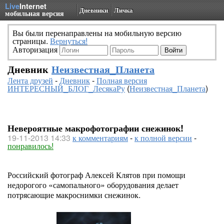
Live
Internet
Дневники
Личка
мобильная версия
Вы были перенаправлены на мобильную версию
страницы.
Вернуться!
Авторизация
Дневник
Неизвестная_Планета
Лента друзей
-
Дневник
-
Полная версия
ИНТЕРЕСНЫЙ_БЛОГ_ЛесякаРу
(
Неизвестная_Планета
)
Невероятные макрофотографии снежинок!
19-11-2013 14:33
к комментариям
-
к полной версии
-
понравилось!
Российский фотограф Алексей Клятов при помощи
недорогого «самопального» оборудования делает
потрясающие макроснимки снежинок.