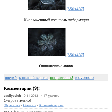
[650x487]
Инопланетный носитель информации
[650x487]
Отточенные линии
вверх^
к полной версии
понравилось!
в evernote
Комментарии (9):
19-11-2013-14:47
удалить
vasilyevich
Очаровательно!
Обратиться
-
Ответить
-
К полной версии
19-11-2013-16:04
удалить
genja_k