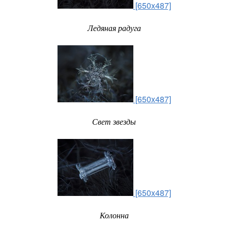
[650x487]
Ледяная радуга
[650x487]
Свет звезды
[650x487]
Колонна