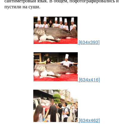
сантиметровый язык. В общем, пофотографировались и
пустили на суши.
[634x393]
[634x416]
[634x462]