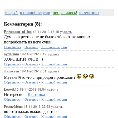
вверх^
к полной версии
понравилось!
в evernote
Комментарии (8):
18-11-2013-17:15
удалить
Princessa_of_Ice
Думаю в ресторане не было отбоя от желающих
попробовать из него суши.
Обратиться
-
Ответить
-
К полной версии
18-11-2013-17:19
удалить
sydarinia
ХОРОШИЙ УЛОВ!!!)
Обратиться
-
Ответить
-
К полной версии
18-11-2013-17:31
удалить
Ларисьен
Мутант!Что -то с природой происходит.
Обратиться
-
Ответить
-
К полной версии
18-11-2013-18:54
удалить
Leovik10
Интересно...
Картинка
Обратиться
-
Ответить
-
К полной версии
18-11-2013-22:53
удалить
Розик-Моня
вот это да.как выжил до этого.
Обратиться
-
Ответить
-
К полной версии