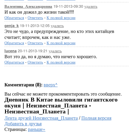
19-11-2013-09:30
удалить
Валентина_Александровна
И как он дожил до жизни такой!!!!
Обратиться
-
Ответить
-
К полной версии
19-11-2013-12:05
удалить
genja_k
Это не чудо, а предупреждение, но кто этих китайцев
считает; впрочем, как и нас уже.
Обратиться
-
Ответить
-
К полной версии
20-11-2013-19:21
удалить
lucena
Вот это да, но я думаю, что ничего хорошего.
Обратиться
-
Ответить
-
К полной версии
Комментарии (8):
вверх^
Вы сейчас не можете прокомментировать это сообщение.
Дневник В Китае выловили гигантского
окуня | Неизвестная_Планета -
Неизвестная_Планета |
Лента друзей Неизвестная_Планета
/
Полная версия
Добавить в друзья
Страницы:
раньше»