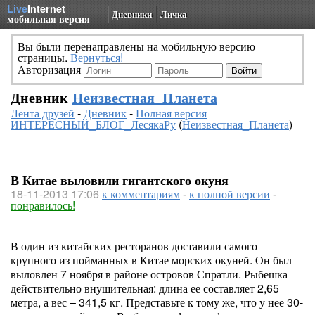
Live
Internet
Дневники
Личка
мобильная версия
Вы были перенаправлены на мобильную версию
страницы.
Вернуться!
Авторизация
Дневник
Неизвестная_Планета
Лента друзей
-
Дневник
-
Полная версия
ИНТЕРЕСНЫЙ_БЛОГ_ЛесякаРу
(
Неизвестная_Планета
)
В Китае выловили гигантского окуня
18-11-2013 17:06
к комментариям
-
к полной версии
-
понравилось!
В один из китайских ресторанов доставили самого
крупного из пойманных в Китае морских окуней. Он был
выловлен 7 ноября в районе островов Спратли. Рыбешка
действительно внушительная: длина ее составляет 2,65
метра, а вес – 341,5 кг. Представьте к тому же, что у нее 30-