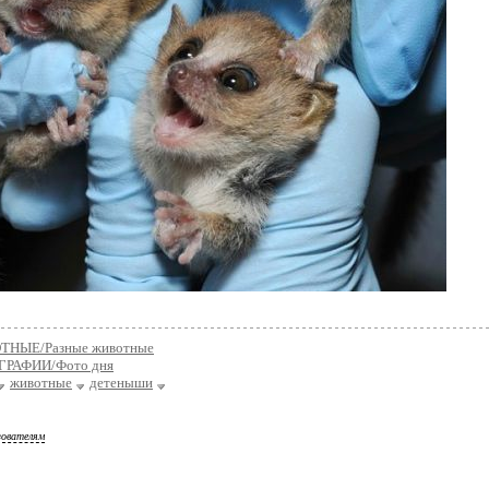
НЫЕ/Разные животные
РАФИИ/Фото дня
животные
детеныши
зователям