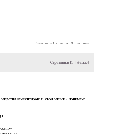
Ответить
С цитатой
В цитатник
»
Страницы:
[1] [
Новые
]
 запретил комментировать свои записи Анонимам!
у:
 ссылку
омментарии