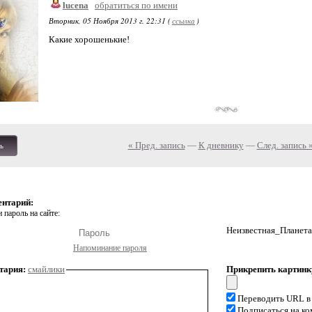
lucena
обратиться по имени
Вторник, 05 Ноября 2013 г. 22:31 (
ссылка
)
Какие хорошенькие!
« Пред. запись
—
К дневнику
—
След. запись 
ь
ентарий:
 пароль на сайте:
Неизвестная_Планета
Напоминание пароля
тария:
смайлики
Прикрепить картинк
Переводить URL в
Подписаться на к