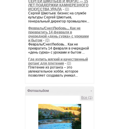
СЕРГЕЙ ШМОТЬЕВ И ФОРЭС — 15
ЛЕТ ПОДДЕРЖКИ КАМНЕРЕЗНОГО
ИСКУССТВА УРАЛА
-
(0)
Сергей Шмотьев: бизнес на службе
культуры Сергей Шмотьев,
генеральный директор промышлен...
Февраль/Снег/Любовь... Как не
превратить 14 февраля в
очередной «день сурка» с уроками
и бытом
-
(0)
Февраль/Снег/Любовь... Как не
превратить 14 февраля в очередной
«день сурка» с уроками и бытом ...
Где купить мягкий и качественный
ротанг для плетения
-
(0)
Плетение из ротанга – это
увлекательное хобби, которое
позволяет создавать уникал...
Фотоальбом
-
Все (1)