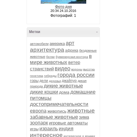
Фото дня
20:34 24.10.2016
Фотографий: 1
Метки
-
арт
америка
автомобили
архитектура
африка
бездомные
в
животные
белки
букмекерская контора
мире животных
ветер
видео
странствий
вороны
высотка
города россии
генетика
гибриды
горы
дели
джайпур
дикая
деревья
дикие животные
природа
домашние
дикие кошки
дома
питомцы
достопримечательности
животные
европа
живопись
забавные животные
зима
зоопарк
игровые автоматы
индия
израиль
игры
интересное
интересное о кошках