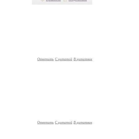
Ответить
С цитатой
В цитатник
Ответить
С цитатой
В цитатник