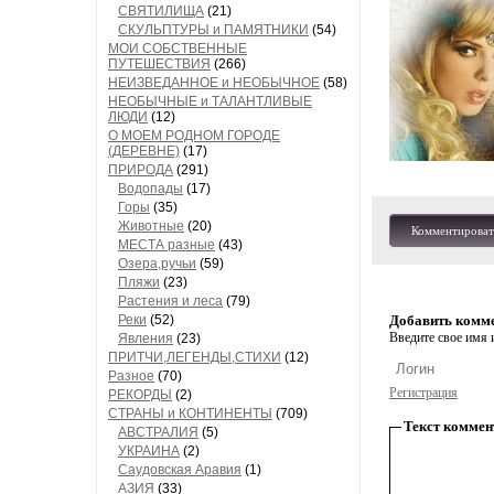
СВЯТИЛИЩА
(21)
СКУЛЬПТУРЫ и ПАМЯТНИКИ
(54)
МОИ СОБСТВЕННЫЕ
ПУТЕШЕСТВИЯ
(266)
НЕИЗВЕДАННОЕ и НЕОБЫЧНОЕ
(58)
НЕОБЫЧНЫЕ и ТАЛАНТЛИВЫЕ
ЛЮДИ
(12)
О МОЕМ РОДНОМ ГОРОДЕ
(ДЕРЕВНЕ)
(17)
ПРИРОДА
(291)
Водопады
(17)
Горы
(35)
Животные
(20)
Комментироват
МЕСТА разные
(43)
Озера,ручьи
(59)
Пляжи
(23)
Растения и леса
(79)
Реки
(52)
Добавить комм
Введите свое имя и
Явления
(23)
ПРИТЧИ,ЛЕГЕНДЫ,СТИХИ
(12)
Разное
(70)
Регистрация
РЕКОРДЫ
(2)
СТРАНЫ и КОНТИНЕНТЫ
(709)
Текст коммен
АВСТРАЛИЯ
(5)
УКРАИНА
(2)
Саудовская Аравия
(1)
АЗИЯ
(33)