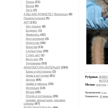
Осень
(21)
Весна
(6)
Лето
(2)
А ВЫ КАК ДУМАЕТЕ? (Вопросы)
(8)
Палеонтология
(5)
АРТ
(131)
Арт-проект
(8)
Бодиарт
(1)
Живопись
(42)
Инсталляция
(3)
Искусство
(34)
Креатив
(13)
Скульптуры
(29)
Стрит-арт
(1)
Фото-арт
(5)
Художники
(53)
АРХИТЕКТУРА,ИНТЕРЬЕР
(293)
Бары и рестораны
(2)
Дома и коттеджи
(61)
Рубрики:
ЖИВОТ
Другое
(64)
ФОТОГ
Замки и дворцы
(33)
Метки:
лемуры
Интерьер
(13)
Музеи
(26)
Процитировано
3 раз
Отели и гостиницы
(26)
Понравилось:
11 поль
Церкви, монастыри, часовни,
соборы
(67)
ВИДЕОМАТЕРИАЛЫ
(88)