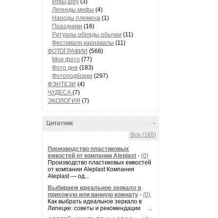
Игры,шоу
(3)
Легенды,мифы
(4)
Народы,племена
(1)
Праздники
(16)
Ритуалы,обряды,обычаи
(11)
Фестивали,карнавалы
(11)
ФОТОГРАФИИ
(568)
Мои фото
(77)
Фото дня
(183)
Фотоподборки
(297)
ФЭНТЕЗИ
(4)
ЧУДЕСА
(7)
ЭКОЛОГИЯ
(7)
Цитатник
-
Все (165)
Производство пластиковых
емкостей от компании Aleplast
-
(0)
Производство пластиковых емкостей
от компании Aleplast Компания
Aleplast — од...
Выбираем идеальное зеркало в
прихожую или ванную комнату
-
(0)
Как выбрать идеальное зеркало в
Липецке: советы и рекомендации ...