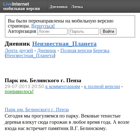
Live
Internet
Дневники
Личка
мобильная версия
Вы были перенаправлены на мобильную версию
страницы.
Вернуться!
Авторизация
Дневник
Неизвестная_Планета
Лента друзей
-
Дневник
-
Полная версия
Березка
(
Неизвестная_Планета
)
Парк им. Белинского г. Пенза
29-07-2013 20:50
к комментариям
-
к полной версии
-
понравилось!
Парк им. Белинского г. Пенза
Сегодня мы прогуляемся по парку. Вековые тенистые
деревья влекут сюда горожан в любое время года. А возле
входа нас встречает памятник В.Г. Белинскому.