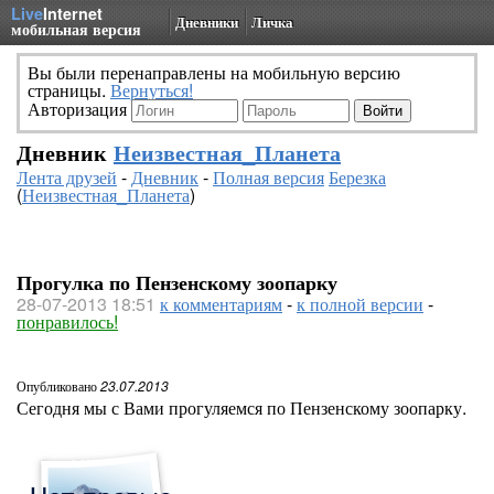
Live
Internet
Дневники
Личка
мобильная версия
Вы были перенаправлены на мобильную версию
страницы.
Вернуться!
Авторизация
Дневник
Неизвестная_Планета
Лента друзей
-
Дневник
-
Полная версия
Березка
(
Неизвестная_Планета
)
Прогулка по Пензенскому зоопарку
28-07-2013 18:51
к комментариям
-
к полной версии
-
понравилось!
Опубликовано
23.07.2013
Сегодня мы с Вами прогуляемся по Пензенскому зоопарку.