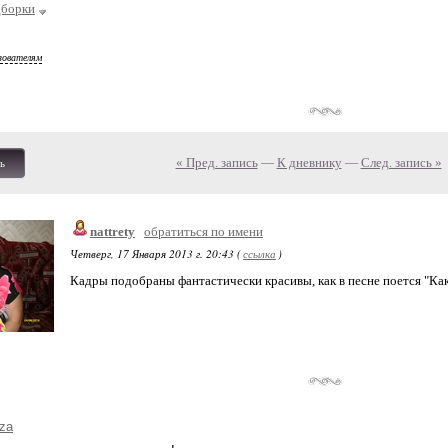
борки
зователям
« Пред. запись
—
К дневнику
—
След. запись »
ь
nattrety
обратиться по имени
Четверг, 17 Января 2013 г. 20:43 (
ссылка
)
Кадры подобраны фантастически красивы, как в песне поется "Как 
za