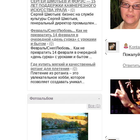
СЕРГЕЙ ШМОТЬЕВ И ФОРЭС — 15
ЛЕТ ПОДДЕРЖКИ КАМНЕРЕЗНОГО
ИСКУССТВА УРАЛА
-
(0)
Сергей Шмотьев: бизнес на службе
культуры Сергей Шмотьев,
генеральный директор промышлен...
Февраль/Снег/Любовь... Как не
превратить 14 февраля в
очередной «день сурка» с уроками
и бытом
-
(0)
Konta
Февраль/Снег/Любовь... Как не
превратить 14 февраля в очередной
Пожалуйс
«день сурка» с уроками и бытом ...
Где купить мягкий и качественный
Ответит
ротанг для плетения
-
(0)
Плетение из ротанга – это
увлекательное хобби, которое
позволяет создавать уникал...
Фотоальбом
-
Все (1)