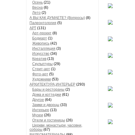
Осень
(21)
Весна
(6)
Лето
(2)
А ВЫ КАК ДУМАЕТЕ? (Вопросы)
(8)
Палеонтология
(5)
АРТ
(131)
Арт-проект
(8)
Бодиарт
(1)
Живопись
(42)
Инсталляция
(3)
Искусство
(34)
Креатив
(13)
Скульптуры
(29)
Стрит-арт
(1)
Фото-арт
(5)
Художники
(53)
АРХИТЕКТУРА,ИНТЕРЬЕР
(293)
Бары и рестораны
(2)
Дома и коттеджи
(61)
Другое
(64)
Замки и дворцы
(33)
Интерьер
(13)
Музеи
(26)
Отели и гостиницы
(26)
Церкви, монастыри, часовни,
соборы
(67)
ВИДЕОМАТЕРИАЛЫ
(88)