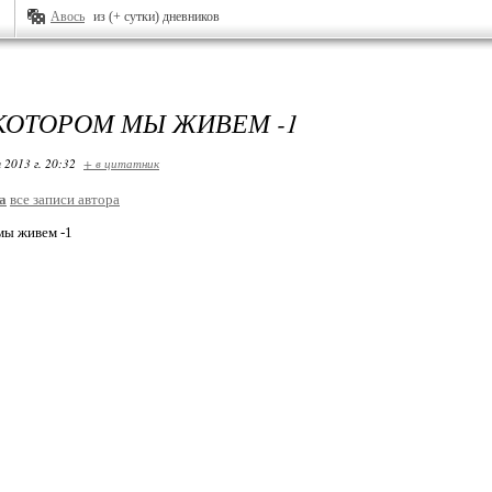
Авось
из (+ сутки) дневников
 КОТОРОМ МЫ ЖИВЕМ -1
 2013 г. 20:32
+ в цитатник
a
все записи автора
мы живем -1