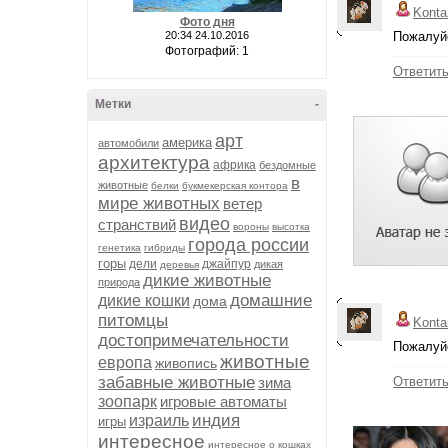
Konta
Фото дня
20:34 24.10.2016
Пожалуйс
Фотографий: 1
Ответит
Метки
-
арт
америка
автомобили
архитектура
африка
бездомные
в
животные
белки
букмекерская контора
мире животных
ветер
видео
странствий
вороны
высотка
города россии
генетика
гибриды
горы
дели
джайпур
дикая
деревья
дикие животные
природа
домашние
дикие кошки
дома
питомцы
Konta
достопримечательности
Пожалуйс
животные
европа
живопись
забавные животные
зима
Ответит
зоопарк
игровые автоматы
индия
израиль
игры
интересное
интересное о кошках