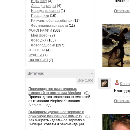
Точно! я
Игры,шоу
(3)
Легенды,мифы
(4)
Народы,племена
(1)
Ответит
Праздники
(16)
Ритуалы,обряды,обычаи
(11)
Фестивали,карнавалы
(11)
ФОТОГРАФИИ
(568)
Мои фото
(77)
Фото дня
(183)
Фотоподборки
(297)
ФЭНТЕЗИ
(4)
ЧУДЕСА
(7)
ЭКОЛОГИЯ
(7)
Цитатник
-
Все (165)
Konta
Производство пластиковых
Благодар
емкостей от компании Aleplast
-
(0)
Производство пластиковых емкостей
Ответит
от компании Aleplast Компания
Aleplast — од...
Выбираем идеальное зеркало в
прихожую или ванную комнату
-
(0)
Как выбрать идеальное зеркало в
Липецке: советы и рекомендации ...