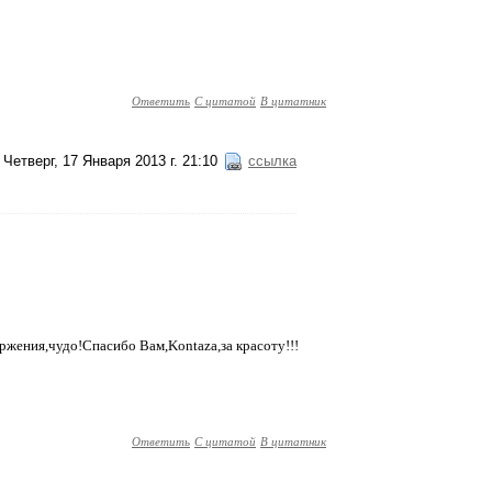
Ответить
С цитатой
В цитатник
Четверг, 17 Января 2013 г. 21:10
ссылка
жения,чудо!Спасибо Вам,Kontaza,за красоту!!!
Ответить
С цитатой
В цитатник