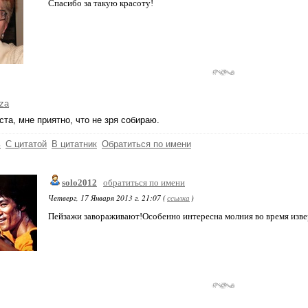
Спасибо за такую красоту!
za
та, мне приятно, что не зря собираю.
ь
С цитатой
В цитатник
Обратиться по имени
solo2012
обратиться по имени
Четверг, 17 Января 2013 г. 21:07 (
ссылка
)
Пейзажи завораживают!Особенно интересна молния во время извер