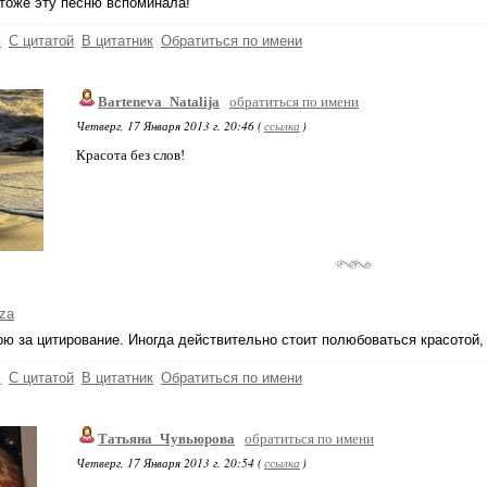
 тоже эту песню вспоминала!
ь
С цитатой
В цитатник
Обратиться по имени
Barteneva_Natalija
обратиться по имени
Четверг, 17 Января 2013 г. 20:46 (
ссылка
)
Красота без слов!
za
ю за цитирование. Иногда действительно стоит полюбоваться красотой, 
ь
С цитатой
В цитатник
Обратиться по имени
Татьяна_Чувьюрова
обратиться по имени
Четверг, 17 Января 2013 г. 20:54 (
ссылка
)