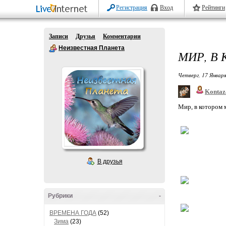
Регистрация
Вход
Рейтинги
Записи
Друзья
Комментарии
Неизвестная Планета
МИР, В
Четверг, 17 Января
Kontaz
Мир, в котором 
В друзья
Рубрики
-
ВРЕМЕНА ГОДА
(52)
Зима
(23)