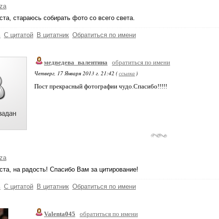
za
та, стараюсь собирать фото со всего света.
ь
С цитатой
В цитатник
Обратиться по имени
медведева_валентина
обратиться по имени
Четверг, 17 Января 2013 г. 21:42 (
ссылка
)
Пост прекрасный фотографии чудо.Спасибо!!!!!
za
та, на радость! Спасибо Вам за цитирование!
ь
С цитатой
В цитатник
Обратиться по имени
Valenta045
обратиться по имени