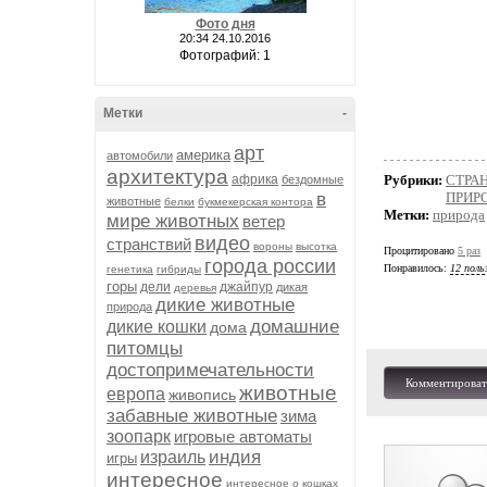
Фото дня
20:34 24.10.2016
Фотографий: 1
Метки
-
арт
америка
автомобили
архитектура
африка
Рубрики:
СТРА
бездомные
в
ПРИР
животные
белки
букмекерская контора
Метки:
природа
мире животных
ветер
видео
странствий
вороны
высотка
Процитировано
5 раз
города россии
Понравилось:
12 поль
генетика
гибриды
горы
дели
джайпур
дикая
деревья
дикие животные
природа
домашние
дикие кошки
дома
питомцы
достопримечательности
Комментироват
животные
европа
живопись
забавные животные
зима
зоопарк
игровые автоматы
индия
израиль
игры
интересное
интересное о кошках