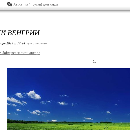
Авось
из (+ сутки) дневников
И ВЕНГРИИ
варя 2013 г. 17:14
+ в цитатник
-Joint
все записи автора
1.