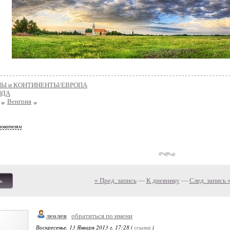
НЫ и КОНТИНЕНТЫ/ЕВРОПА
ОДА
Венгрия
зователям
« Пред. запись
—
К дневнику
—
След. запись 
ь
леолев
обратиться по имени
Воскресенье, 13 Января 2013 г. 17:28 (
ссылка
)