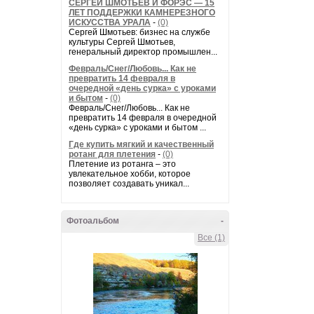
СЕРГЕЙ ШМОТЬЕВ И ФОРЭС — 15
ЛЕТ ПОДДЕРЖКИ КАМНЕРЕЗНОГО
ИСКУССТВА УРАЛА
-
(0)
Сергей Шмотьев: бизнес на службе
культуры Сергей Шмотьев,
генеральный директор промышлен...
Февраль/Снег/Любовь... Как не
превратить 14 февраля в
очередной «день сурка» с уроками
и бытом
-
(0)
Февраль/Снег/Любовь... Как не
превратить 14 февраля в очередной
«день сурка» с уроками и бытом ...
Где купить мягкий и качественный
ротанг для плетения
-
(0)
Плетение из ротанга – это
увлекательное хобби, которое
позволяет создавать уникал...
Фотоальбом
-
Все (1)