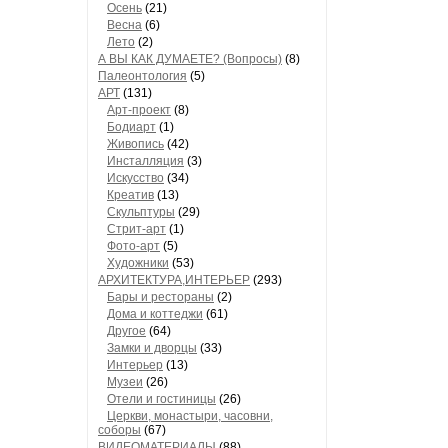
Осень
(21)
Весна
(6)
Лето
(2)
А ВЫ КАК ДУМАЕТЕ? (Вопросы)
(8)
Палеонтология
(5)
АРТ
(131)
Арт-проект
(8)
Бодиарт
(1)
Живопись
(42)
Инсталляция
(3)
Искусство
(34)
Креатив
(13)
Скульптуры
(29)
Стрит-арт
(1)
Фото-арт
(5)
Художники
(53)
АРХИТЕКТУРА,ИНТЕРЬЕР
(293)
Бары и рестораны
(2)
Дома и коттеджи
(61)
Другое
(64)
Замки и дворцы
(33)
Интерьер
(13)
Музеи
(26)
Отели и гостиницы
(26)
Церкви, монастыри, часовни,
соборы
(67)
ВИДЕОМАТЕРИАЛЫ
(88)