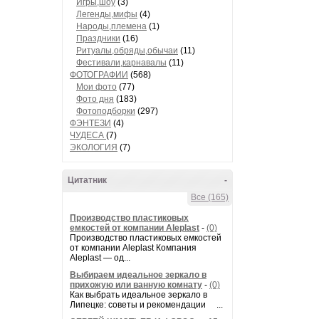
Игры,шоу
(3)
Легенды,мифы
(4)
Народы,племена
(1)
Праздники
(16)
Ритуалы,обряды,обычаи
(11)
Фестивали,карнавалы
(11)
ФОТОГРАФИИ
(568)
Мои фото
(77)
Фото дня
(183)
Фотоподборки
(297)
ФЭНТЕЗИ
(4)
ЧУДЕСА
(7)
ЭКОЛОГИЯ
(7)
Цитатник
-
Все (165)
Производство пластиковых
емкостей от компании Aleplast
-
(0)
Производство пластиковых емкостей
от компании Aleplast Компания
Aleplast — од...
Выбираем идеальное зеркало в
прихожую или ванную комнату
-
(0)
Как выбрать идеальное зеркало в
Липецке: советы и рекомендации ...