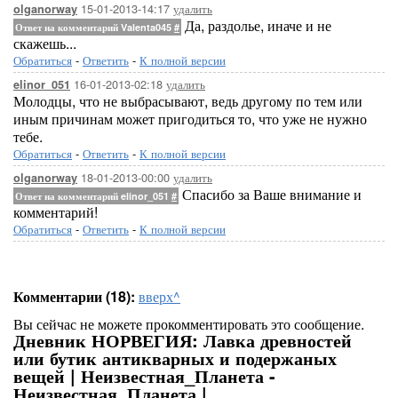
15-01-2013-14:17
удалить
olganorway
Да, раздолье, иначе и не
Ответ на комментарий Valenta045
#
скажешь...
Обратиться
-
Ответить
-
К полной версии
16-01-2013-02:18
удалить
elinor_051
Молодцы, что не выбрасывают, ведь другому по тем или
иным причинам может пригодиться то, что уже не нужно
тебе.
Обратиться
-
Ответить
-
К полной версии
18-01-2013-00:00
удалить
olganorway
Спасибо за Ваше внимание и
Ответ на комментарий elinor_051
#
комментарий!
Обратиться
-
Ответить
-
К полной версии
Комментарии (18):
вверх^
Вы сейчас не можете прокомментировать это сообщение.
Дневник НОРВЕГИЯ: Лавка древностей
или бутик антикварных и подержаных
вещей | Неизвестная_Планета -
Неизвестная_Планета |