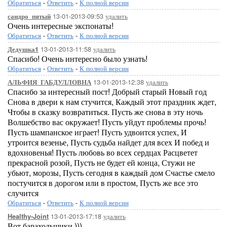
Обратиться
-
Ответить
-
К полной версии
13-01-2013-09:53
удалить
сандро_пятый
Очень интересные экспонаты!
Обратиться
-
Ответить
-
К полной версии
13-01-2013-11:58
удалить
Дедушка1
Спасибо! Очень интересно было узнать!
Обратиться
-
Ответить
-
К полной версии
13-01-2013-12:38
удалить
АЛЬФИЯ_ГАБДУЛЛОВНА
Спасибо за интересный пост! Добрый старый Новый год
Снова в двери к нам стучится, Каждый этот праздник ждет,
Чтобы в сказку возвратиться. Пусть же снова в эту ночь
Волшебство вас окружает! Пусть уйдут проблемы прочь!
Пусть шампанское играет! Пусть удвоится успех, И
утроится везенье, Пусть судьба найдет для всех И побед и
вдохновенья! Пусть любовь во всех сердцах Расцветет
прекрасной розой, Пусть не будет ей конца, Стужи не
убьют, морозы, Пусть сегодня в каждый дом Счастье смело
постучится в дорогом или в простом, Пусть же все это
случится
Обратиться
-
Ответить
-
К полной версии
13-01-2013-17:18
удалить
Healthy-Joint
Вот барахольщики )))