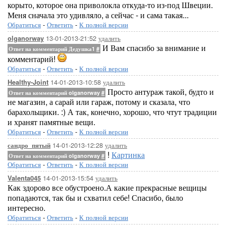
корыто, которое она приволокла откуда-то из-под Швеции.
Меня сначала это удивляло, а сейчас - и сама такая...
Обратиться
-
Ответить
-
К полной версии
13-01-2013-21:52
удалить
olganorway
И Вам спасибо за внимание и
Ответ на комментарий Дедушка1
#
комментарий!
Обратиться
-
Ответить
-
К полной версии
14-01-2013-10:58
удалить
Healthy-Joint
Просто антураж такой, будто и
Ответ на комментарий olganorway
#
не магазин, а сарай или гараж, потому и сказала, что
барахольщики. :) А так, конечно, хорошо, что чтут традиции
и хранят памятные вещи.
Обратиться
-
Ответить
-
К полной версии
14-01-2013-12:28
удалить
сандро_пятый
!
Картинка
Ответ на комментарий olganorway
#
Обратиться
-
Ответить
-
К полной версии
14-01-2013-15:54
удалить
Valenta045
Как здорово все обустроено.А какие прекрасные вещицы
попадаются, так бы и схватил себе! Спасибо, было
интересно.
Обратиться
-
Ответить
-
К полной версии