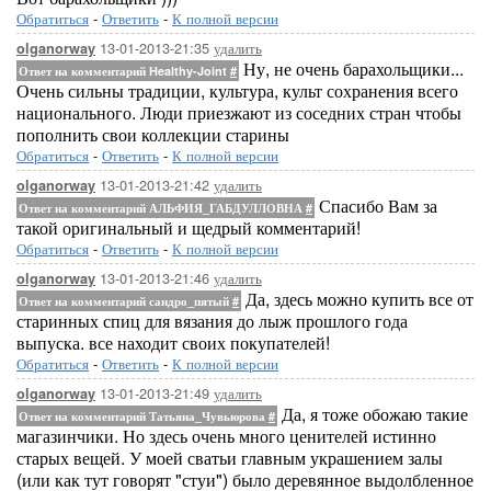
Обратиться
-
Ответить
-
К полной версии
13-01-2013-21:35
удалить
olganorway
Ну, не очень барахольщики...
Ответ на комментарий Healthy-Joint
#
Очень сильны традиции, культура, культ сохранения всего
национального. Люди приезжают из соседних стран чтобы
пополнить свои коллекции старины
Обратиться
-
Ответить
-
К полной версии
13-01-2013-21:42
удалить
olganorway
Спасибо Вам за
Ответ на комментарий АЛЬФИЯ_ГАБДУЛЛОВНА
#
такой оригинальный и щедрый комментарий!
Обратиться
-
Ответить
-
К полной версии
13-01-2013-21:46
удалить
olganorway
Да, здесь можно купить все от
Ответ на комментарий сандро_пятый
#
старинных спиц для вязания до лыж прошлого года
выпуска. все находит своих покупателей!
Обратиться
-
Ответить
-
К полной версии
13-01-2013-21:49
удалить
olganorway
Да, я тоже обожаю такие
Ответ на комментарий Татьяна_Чувьюрова
#
магазинчики. Но здесь очень много ценителей истинно
старых вещей. У моей сватьи главным украшением залы
(или как тут говорят "стуи") было деревянное выдолбленное