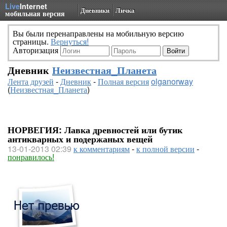
Live
Internet
Дневники
Личка
мобильная версия
Вы были перенаправлены на мобильную версию
страницы.
Вернуться!
Авторизация
Дневник
Неизвестная_Планета
Лента друзей
-
Дневник
-
Полная версия
olganorway
(
Неизвестная_Планета
)
НОРВЕГИЯ: Лавка древностей или бутик
антикварных и подержаных вещей
13-01-2013 02:39
к комментариям
-
к полной версии
-
понравилось!