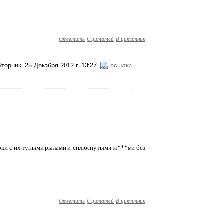
Ответить
С цитатой
В цитатник
Вторник, 25 Декабря 2012 г. 13:27
ссылка
арки с их тупыми рылами и сплюснутыми ж***ми без
Ответить
С цитатой
В цитатник