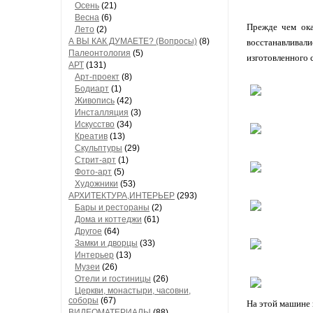
Осень
(21)
Весна
(6)
Прежде чем ока
Лето
(2)
А ВЫ КАК ДУМАЕТЕ? (Вопросы)
(8)
восстанавлива
Палеонтология
(5)
изготовленного 
АРТ
(131)
Арт-проект
(8)
Бодиарт
(1)
Живопись
(42)
Инсталляция
(3)
Искусство
(34)
Креатив
(13)
Скульптуры
(29)
Стрит-арт
(1)
Фото-арт
(5)
Художники
(53)
АРХИТЕКТУРА,ИНТЕРЬЕР
(293)
Бары и рестораны
(2)
Дома и коттеджи
(61)
Другое
(64)
Замки и дворцы
(33)
Интерьер
(13)
Музеи
(26)
Отели и гостиницы
(26)
Церкви, монастыри, часовни,
соборы
(67)
На этой машине
ВИДЕОМАТЕРИАЛЫ
(88)