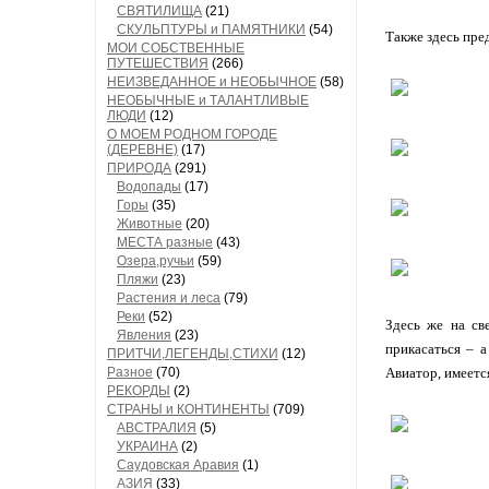
СВЯТИЛИЩА
(21)
СКУЛЬПТУРЫ и ПАМЯТНИКИ
(54)
Также здесь пре
МОИ СОБСТВЕННЫЕ
ПУТЕШЕСТВИЯ
(266)
НЕИЗВЕДАННОЕ и НЕОБЫЧНОЕ
(58)
НЕОБЫЧНЫЕ и ТАЛАНТЛИВЫЕ
ЛЮДИ
(12)
О МОЕМ РОДНОМ ГОРОДЕ
(ДЕРЕВНЕ)
(17)
ПРИРОДА
(291)
Водопады
(17)
Горы
(35)
Животные
(20)
МЕСТА разные
(43)
Озера,ручьи
(59)
Пляжи
(23)
Растения и леса
(79)
Реки
(52)
Здесь же на св
Явления
(23)
прикасаться – 
ПРИТЧИ,ЛЕГЕНДЫ,СТИХИ
(12)
Разное
(70)
Авиатор, имеетс
РЕКОРДЫ
(2)
СТРАНЫ и КОНТИНЕНТЫ
(709)
АВСТРАЛИЯ
(5)
УКРАИНА
(2)
Саудовская Аравия
(1)
АЗИЯ
(33)