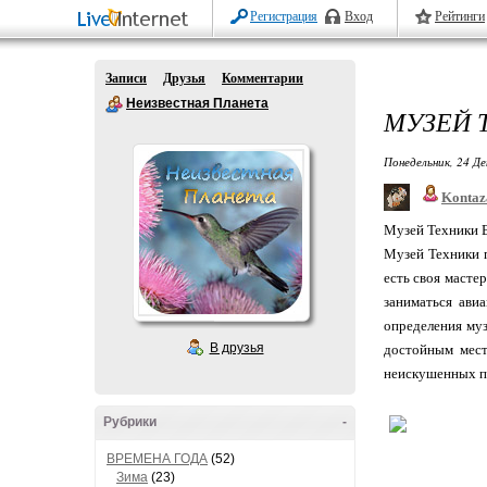
Регистрация
Вход
Рейтинги
Записи
Друзья
Комментарии
Неизвестная Планета
МУЗЕЙ 
Понедельник, 24 Де
Kontaz
Музей Техники В
Музей Техники п
есть своя масте
заниматься ави
определения му
В друзья
достойным мест
неискушенных по
Рубрики
-
ВРЕМЕНА ГОДА
(52)
Зима
(23)