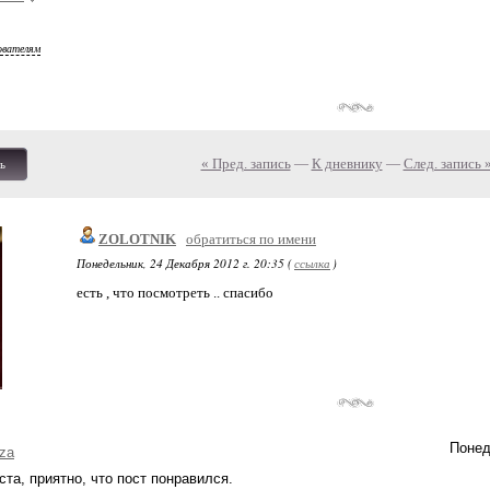
ователям
« Пред. запись
—
К дневнику
—
След. запись 
ь
ZOLOTNIK
обратиться по имени
Понедельник, 24 Декабря 2012 г. 20:35 (
ссылка
)
есть , что посмотреть .. спасибо
Понед
za
та, приятно, что пост понравился.