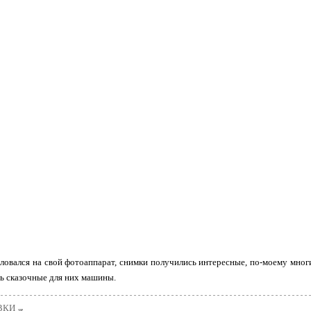
овался на свой фотоаппарат, снимки получились интересные, по-моему мног
ь сказочные для них машины.
ВКИ