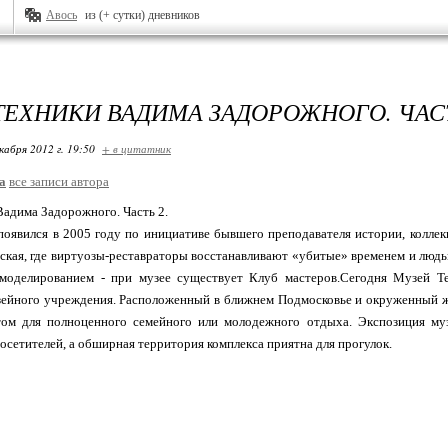
Авось
из (+ сутки) дневников
ТЕХНИКИ ВАДИМА ЗАДОРОЖНОГО. ЧАСТ
кабря 2012 г. 19:50
+ в цитатник
a
все записи автора
адима Задорожного. Часть 2.
оявился в 2005 году по инициативе бывшего преподавателя истории, колле
рская, где виртуозы-реставраторы восстанавливают «убитые» временем и люд
амоделированием - при музее существует Клуб мастеров.Сегодня Музей 
зейного учреждения. Расположенный в ближнем Подмосковье и окруженный жи
ом для полноценного семейного или молодежного отдыха. Экспозиция муз
сетителей, а обширная территория комплекса приятна для прогулок.