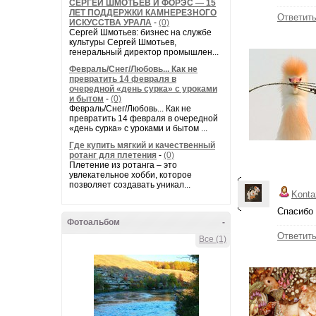
СЕРГЕЙ ШМОТЬЕВ И ФОРЭС — 15
ЛЕТ ПОДДЕРЖКИ КАМНЕРЕЗНОГО
Ответит
ИСКУССТВА УРАЛА
-
(0)
Сергей Шмотьев: бизнес на службе
культуры Сергей Шмотьев,
генеральный директор промышлен...
Февраль/Снег/Любовь... Как не
превратить 14 февраля в
очередной «день сурка» с уроками
и бытом
-
(0)
Февраль/Снег/Любовь... Как не
превратить 14 февраля в очередной
«день сурка» с уроками и бытом ...
Где купить мягкий и качественный
ротанг для плетения
-
(0)
Плетение из ротанга – это
увлекательное хобби, которое
позволяет создавать уникал...
Konta
Спасибо 
Фотоальбом
-
Ответит
Все (1)