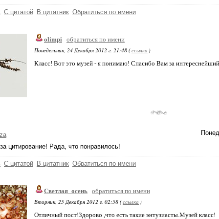
ь
С цитатой
В цитатник
Обратиться по имени
olimpi
обратиться по имени
Понедельник, 24 Декабря 2012 г. 21:48 (
ссылка
)
Класс! Вот это музей - я понимаю! Спасибо Вам за интереснейший
Понед
za
за цитирование! Рада, что понравилось!
ь
С цитатой
В цитатник
Обратиться по имени
Светлая_осень
обратиться по имени
Вторник, 25 Декабря 2012 г. 02:58 (
ссылка
)
Отличный пост!Здорово ,что есть такие энтузиасты.Музей класс!