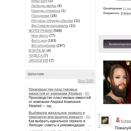
Игры,шоу
(3)
Легенды,мифы
(4)
Процитировано
11 раз
Народы,племена
(1)
Понравилось:
8 польз
Праздники
(16)
Ритуалы,обряды,обычаи
(11)
Фестивали,карнавалы
(11)
ФОТОГРАФИИ
(568)
Мои фото
(77)
Фото дня
(183)
Комментироват
Фотоподборки
(297)
ФЭНТЕЗИ
(4)
ЧУДЕСА
(7)
ЭКОЛОГИЯ
(7)
Цитатник
-
Все (165)
Производство пластиковых
емкостей от компании Aleplast
-
(0)
Производство пластиковых емкостей
от компании Aleplast Компания
Aleplast — од...
Выбираем идеальное зеркало в
прихожую или ванную комнату
-
(0)
Konta
Как выбрать идеальное зеркало в
Липецке: советы и рекомендации ...
Пожалуйс