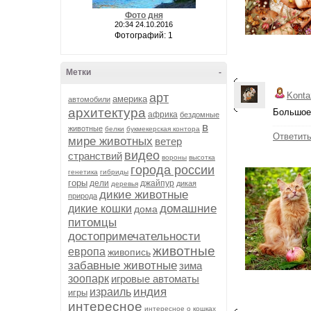
Фото дня
20:34 24.10.2016
Фотографий: 1
Метки
-
Konta
арт
америка
автомобили
архитектура
Большое 
африка
бездомные
в
животные
белки
букмекерская контора
Ответит
мире животных
ветер
видео
странствий
вороны
высотка
города россии
генетика
гибриды
горы
дели
джайпур
дикая
деревья
дикие животные
природа
домашние
дикие кошки
дома
питомцы
достопримечательности
животные
европа
живопись
забавные животные
зима
зоопарк
игровые автоматы
индия
израиль
игры
интересное
интересное о кошках