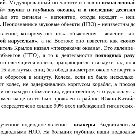
ний. Модулированный по частоте и словно
осмысленный
ий»
звучит в глубинах океана, и в последние десяти
Чьи это сигналы – непонятно, откуда исходят – неиз
. Неопознанные звуковые объекты (НЗО) – неизвестны д
вление, которому нет пока объяснения – явление, ко
ой каруселью»
, а на Востоке оно известно как
«коле
итель Крылов назвал «призраками океана». Это явление
объектов (НПО), а то к деятельности
подводных разу
это светящиеся колеса, вращающиеся в воздухе над пов
, 16 изогнутых спиц без обода диаметром около четверти
ти оборотов в минуту. Колеса, если их было несколько
от колес, не задерживались корпусом корабля, а прохо
 и не находит объяснения, единственное, что удалось уст
номен чаще всего был проявлен в районе Южно-Китайск
е сосредоточено свыше 90% всех наблюдений гигантских 
зученное подводное явление –
квакеры
. Выдвигалось м
подводными НЛО. На больших глубинах наши подводные