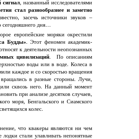
 сигнал
, названный исследователями
летия стал разнообразнее и заметно
вестно, засечь источники звуков –
о сегодняшнего дня…
торое европейские моряки окрестили
са Будды»
. Этот феномен академик-
 относят к деятельности неопознанных
мных цивилизаций
. По описаниям
ерхностью воды или в воде. Колеса в
 мили каждое и со скоростью вращения
 вращались в разные стороны. Лучи,
дили сквозь него. На данный момент
ановить при анализе десятков случаев,
ого моря, Бенгальского и Сиамского
светящихся колес.
нение, что квакеры являются ни чем
 лодки стали улавливать непонятные