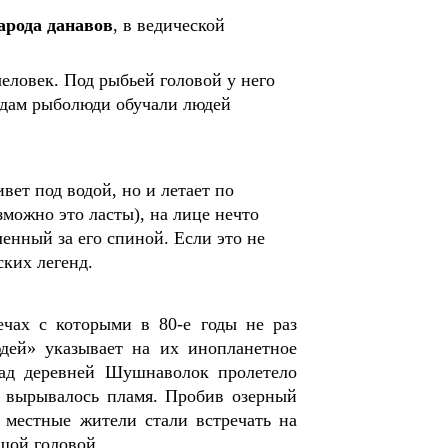
арода данавов
, в ведической
еловек. Под рыбьей головой у него
ендам рыболюди обучали людей
ивет под водой, но и летает по
зможно это ласты), на лице нечто
ленный за его спиной. Если это не
ких легенд.
ечах с которыми в 80-е годы не раз
дей» указывает на их инопланетное
над деревней Шушнаволок пролетело
о вырывалось пламя. Пробив озерный
я местные жители стали встречать на
ьшой головой.