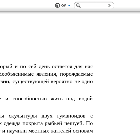
орый и по сей день остается для нас
 Необъяснимые явления, порождаемые
изни
, существующей вероятно не одно
м и способностью жить под водой
ны скульптуры двух гуманоидов с
х одежда покрыта рыбьей чешуей. По
 и научили местных жителей основам