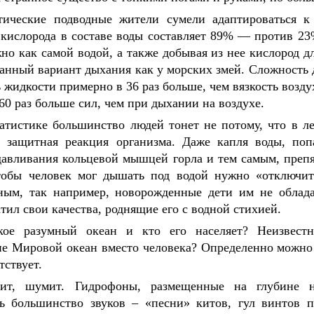
тические подводные жители сумели адаптироваться к 
 кислорода в составе воды составляет 89% — против 23
о как самой водой, а также добывая из нее кислород д
нный вариант дыхания как у морских змей. Сложность д
ь жидкости примерно в 36 раз больше, чем вязкость возд
 60 раз больше сил, чем при дыхании на воздухе.
атистике большинство людей тонет не потому, что в лег
т защитная реакция организма. Даже капля воды, поп
давливания кольцевой мышцей горла и тем самым, препя
тобы человек мог дышать под водой нужно «отключить
ным, так например, новорожденные дети им не облада
атил свои качества, роднящие его с водной стихией.
кое разумный океан и кто его населяет? Неизвест
е Мировой океан вместо человека? Определенно можно с
тствует.
чит, шумит. Гидрофоны, размещенные на глубине н
ть большинство звуков – «песни» китов, гул винтов 