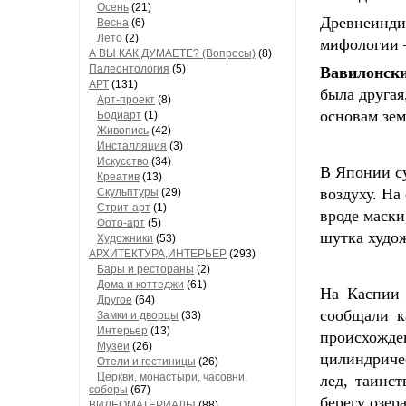
Осень
(21)
Древнеинди
Весна
(6)
Лето
(2)
мифологии –
А ВЫ КАК ДУМАЕТЕ? (Вопросы)
(8)
Палеонтология
(5)
Вавилонски
АРТ
(131)
была другая
Арт-проект
(8)
основам зем
Бодиарт
(1)
Живопись
(42)
Инсталляция
(3)
Искусство
(34)
В Японии с
Креатив
(13)
воздуху. На
Скульптуры
(29)
Стрит-арт
(1)
вроде маски
Фото-арт
(5)
шутка худож
Художники
(53)
АРХИТЕКТУРА,ИНТЕРЬЕР
(293)
Бары и рестораны
(2)
Дома и коттеджи
(61)
На Каспии
Другое
(64)
сообщали к
Замки и дворцы
(33)
Интерьер
(13)
происхожде
Музеи
(26)
цилиндриче
Отели и гостиницы
(26)
Церкви, монастыри, часовни,
лед, таинс
соборы
(67)
берегу озер
ВИДЕОМАТЕРИАЛЫ
(88)