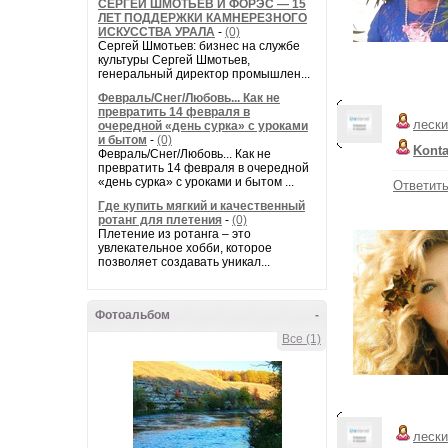
СЕРГЕЙ ШМОТЬЕВ И ФОРЭС — 15
ЛЕТ ПОДДЕРЖКИ КАМНЕРЕЗНОГО
ИСКУССТВА УРАЛА
-
(0)
Сергей Шмотьев: бизнес на службе
культуры Сергей Шмотьев,
генеральный директор промышлен...
Февраль/Снег/Любовь... Как не
превратить 14 февраля в
лески
очередной «день сурка» с уроками
и бытом
-
(0)
Kont
Февраль/Снег/Любовь... Как не
превратить 14 февраля в очередной
«день сурка» с уроками и бытом ...
Ответит
Где купить мягкий и качественный
ротанг для плетения
-
(0)
Плетение из ротанга – это
увлекательное хобби, которое
позволяет создавать уникал...
Фотоальбом
-
Все (1)
лески