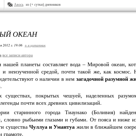
Авось
из (+ сутки) дневников
ЫЙ ОКЕАН
я 2012 г. 19:06
+ в цитатник
а
все записи автора
и нашей планеты составляет вода – Мировой океан, кот
й и неизученной средой, почти такой же, как космос.
видетельствуют о наличии в нем
загадочной разумной ж
.
х существах, покрытых чешуей, наделенных разумо
легенды почти всех древних цивилизаций.
ории старинного города Тиаунако (Боливия) найде
, словно рыбьими глазами и губами. От пояса и ниже и
ти существа
Чуллуа и Умантуа
жили в ближайшем озере
и грамоте.