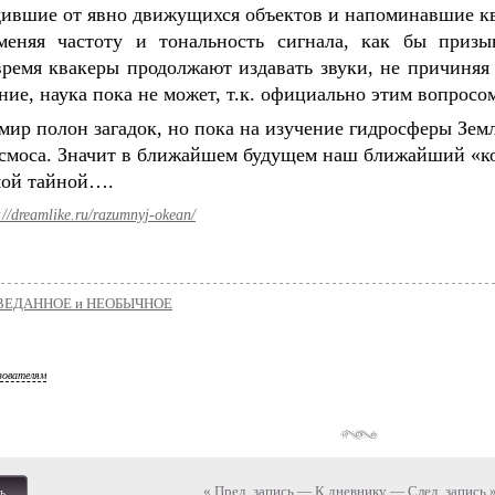
одившие от явно движущихся объектов и напоминавшие к
меняя частоту и тональность сигнала, как бы призы
ремя квакеры продолжают издавать звуки, не причиняя 
ние, наука пока не может, т.к. официально этим вопросо
ир полон загадок, но пока на изучение гидросферы Земл
смоса. Значит в ближайшем будущем наш ближайший «кос
ой тайной….
://dreamlike.ru/razumnyj-okean/
ВЕДАННОЕ и НЕОБЫЧНОЕ
зователям
« Пред. запись
—
К дневнику
—
След. запись 
ь