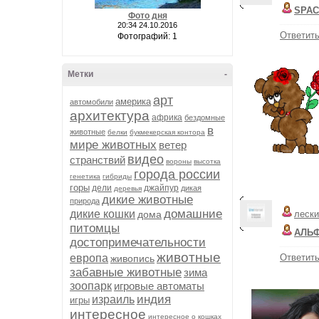
SPAC
Фото дня
20:34 24.10.2016
Ответит
Фотографий: 1
Метки
-
арт
америка
автомобили
архитектура
африка
бездомные
в
животные
белки
букмекерская контора
мире животных
ветер
видео
странствий
вороны
высотка
города россии
генетика
гибриды
горы
дели
джайпур
дикая
деревья
дикие животные
природа
домашние
дикие кошки
дома
лески
питомцы
АЛЬ
достопримечательности
животные
европа
Ответит
живопись
забавные животные
зима
зоопарк
игровые автоматы
индия
израиль
игры
интересное
интересное о кошках