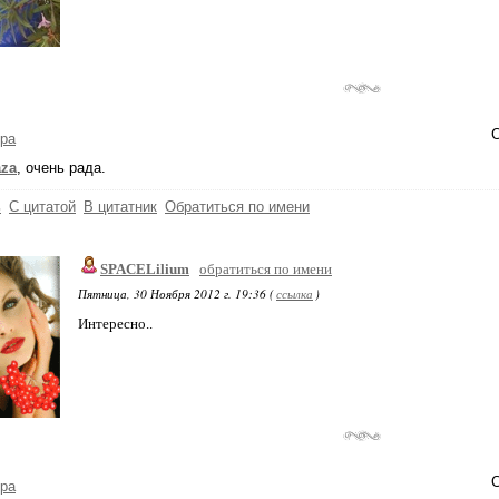
С
ра
aza
, очень рада.
ь
С цитатой
В цитатник
Обратиться по имени
SPACELilium
обратиться по имени
Пятница, 30 Ноября 2012 г. 19:36 (
ссылка
)
Интересно..
С
ра