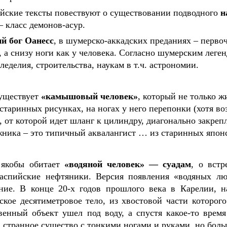
йские тексты повествуют о существовании подводного
н
 класс демонов-асур.
й бог Оанесс
, в шумерско-аккадских преданиях – первоч
, а снизу ноги как у человека. Согласно шумерским лег
леделия, строительства, наукам в т.ч. астрономии.
уществует
«камышовый человек»
, который не только ж
 старинных рисунках, на ногах у него перепонки (хотя во
, от которой идет шланг к цилиндру, диагонально закреп
ника – это типичный аквалангист … из старинных японс
 якобы обитает
«водяной человек» — суадам
, о встр
аспийские нефтяники. Версия появления «водяных лю
ние. В конце 20-х годов прошлого века в Карелии, 
ское десятиметровое тело, из хвостовой части которог
твенный объект ушел под воду, а спустя какое-то врем
а странное существо с тонкими ногами и руками, но бол