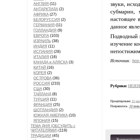
звуки, исх
АНГЛИЯ
(11)
АНТАРКТИДА
(2)
субмарин, 
АФРИКА
(27)
настоящее в
БЕЛОРУССИЯ
(2)
ГЕРМАНИЯ
(11)
данное явле
ГОЛЛАНДИЯ
(9)
Подводный м
ЕВРОПА
(103)
ИЗРАИЛЬ
(38)
изучение ко
ИНДИЯ
(11)
непостижим
ИСПАНИЯ
(28)
ИТАЛИЯ
(18)
Источник:
http
КАНАДА и АЛЯСКА
(3)
КИТАЙ
(16)
КОРЕЯ
(2)
ОСТРОВА
(36)
РОССИЯ
(233)
Рубрики:
НЕИЗ
США
(30)
ТАЙЛАНД
(8)
ТУРЦИЯ
(11)
Процитировано
13 раз
ФРАНЦИЯ
(25)
Понравилось:
13 поль
ШОТЛАНДИЯ
(2)
ЮЖНАЯ АМЕРИКА
(10)
ЯПОНИЯ
(15)
ТЕМА ДНЯ (ОБСУДИТЬ с
ЧИТАТЕЛЯМИ)
(119)
ТРАДИЦИИ
(45)
Комментироват