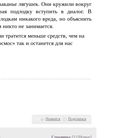
ваканье лягушек. Они кружили вокруг
вая подлодку вступить в диалог. В
лодкам никакого вреда, но объяснить
м никто не занимается.
и тратится меньше средств, чем на
мос» так и останется для нас
Нравится
Поделиться
»
Страницы:
[1] [
Новые
]