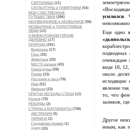
землетрясе
СВЯТИЛИЩА
(21)
СКУЛЬПТУРЫ и ПАМЯТНИКИ
(54)
«Восходящ
МОИ СОБСТВЕННЫЕ
усилился
. 
ПУТЕШЕСТВИЯ
(266)
НЕИЗВЕДАННОЕ и НЕОБЫЧНОЕ
(58)
невозможно
НЕОБЫЧНЫЕ и ТАЛАНТЛИВЫЕ
ЛЮДИ
(12)
Еще одно я
О МОЕМ РОДНОМ ГОРОДЕ
«дьявольск
(ДЕРЕВНЕ)
(17)
ПРИРОДА
(291)
кораблестро
Водопады
(17)
подводных 
Горы
(35)
очевидцам 
Животные
(20)
МЕСТА разные
(43)
виде 10, 12
Озера,ручьи
(59)
около деся
Пляжи
(23)
Растения и леса
(79)
исходящие 
Реки
(52)
явление так
Явления
(23)
ПРИТЧИ,ЛЕГЕНДЫ,СТИХИ
(12)
то, что фе
Разное
(70)
заливов, гд
РЕКОРДЫ
(2)
СТРАНЫ и КОНТИНЕНТЫ
(709)
АВСТРАЛИЯ
(5)
УКРАИНА
(2)
Другое неи
Саудовская Аравия
(1)
иным, как 
АЗИЯ
(33)