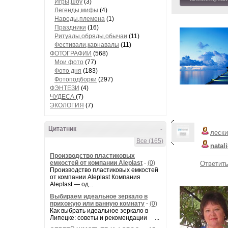
Игры,шоу
(3)
Легенды,мифы
(4)
Народы,племена
(1)
Праздники
(16)
Ритуалы,обряды,обычаи
(11)
Фестивали,карнавалы
(11)
ФОТОГРАФИИ
(568)
Мои фото
(77)
Фото дня
(183)
Фотоподборки
(297)
ФЭНТЕЗИ
(4)
ЧУДЕСА
(7)
ЭКОЛОГИЯ
(7)
Цитатник
-
лески
Все (165)
natal
Производство пластиковых
емкостей от компании Aleplast
-
(0)
Ответит
Производство пластиковых емкостей
от компании Aleplast Компания
Aleplast — од...
Выбираем идеальное зеркало в
прихожую или ванную комнату
-
(0)
Как выбрать идеальное зеркало в
Липецке: советы и рекомендации ...