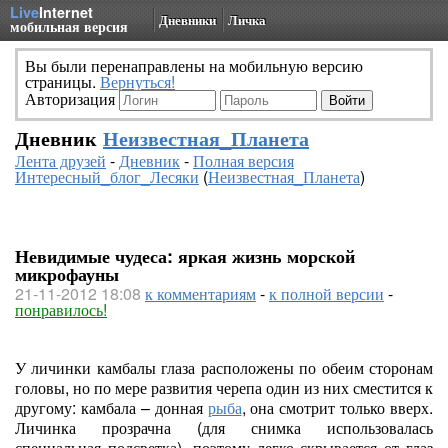
Live
Internet
Дневники
Личка
мобильная версия
Вы были перенаправлены на мобильную версию
страницы.
Вернуться!
Авторизация
Дневник
Неизвестная_Планета
Лента друзей
-
Дневник
-
Полная версия
Интересный_блог_Лесяки
(
Неизвестная_Планета
)
Невидимые чудеса: яркая жизнь морской
микрофауны
21-11-2012 18:08
к комментариям
-
к полной версии
-
понравилось!
У личинки камбалы глаза расположены по обеим сторонам
головы, но по мере развития черепа один из них сместится к
другому: камбала – донная
рыба
, она смотрит только вверх.
Личинка прозрачна (для снимка использовалась
специальная подсветка), поэтому легко скрывается от глаз