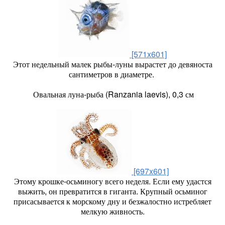
[571x601]
Этот недельный малек рыбы-луны вырастет до девяноста
сантиметров в диаметре.
Овальная луна-рыба (Ranzania laevis), 0,3 см
[697x601]
Этому крошке-осьминогу всего неделя. Если ему удастся
выжить, он превратится в гиганта. Крупный осьминог
присасывается к морскому дну и безжалостно истребляет
мелкую живность.