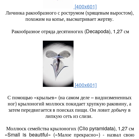
[400x601]
Личинка ракообразного с рострумом (хрящевым выростом),
похожим на копье, высматривает жертву.
Ракообразное отряда десятиногих (Decapoda), 1,27 см
[400x601]
С помощью «крыльев» (на самом деле – видоизмененных
ног) крылоногий моллюск покидает хрупкую раковину, а
затем передвигается в поисках пищи. Он ловит добычу в
липкую сеть из слизи.
Моллюск семейства крылоногих (Clio pyramidata), 1,27 см
«Small is beautiful» («Малое прекрасно») - назвал свою