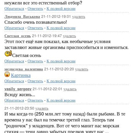
неужели все это естественный отбор?
Обратиться
-
Ответить
-
К полной версии
21-11-2012-19:01
удалить
Людмила_Васькова
Спасибо очень познавательно!
Обратиться
-
Ответить
-
К полной версии
21-11-2012-19:47
удалить
Светлая_осень
Этот пост ещё нам показал, как необычные условия
заставляют живые организмы приспособиться и измениться.
Светлая осень
Обратиться
-
Ответить
-
К полной версии
21-11-2012-20:20
удалить
медведева_валентина
Картинка
Обратиться
-
Ответить
-
К полной версии
21-11-2012-22:01
удалить
vasily_sergeev
Всюду жизнь...
Обратиться
-
Ответить
-
К полной версии
21-11-2012-23:50
удалить
И мы когда-то (250 млн.лет тому назад) были рыбами. В те
времена у нас был на темечке третий глаз. Теперь там
"родничок" у младенцев. Вот от чего манит нас морская
стихия — тени давно забытых предков зовут нас ...