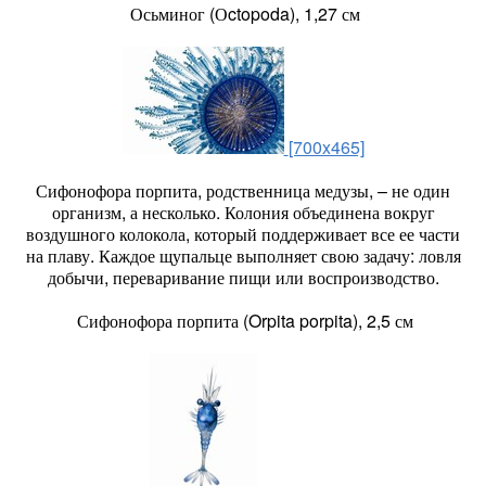
Осьминог (Оctopoda), 1,27 см
[700x465]
Сифонофора порпита, родственница медузы, – не один
организм, а несколько. Колония объединена вокруг
воздушного колокола, который поддерживает все ее части
на плаву. Каждое щупальце выполняет свою задачу: ловля
добычи, переваривание пищи или воспроизводство.
Сифонофора порпита (Orpita porpita), 2,5 см