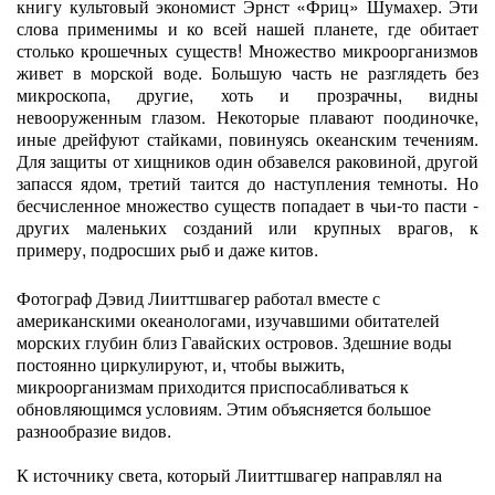
книгу культовый экономист Эрнст «Фриц» Шумахер. Эти
слова применимы и ко всей нашей планете, где обитает
столько крошечных существ! Множество микроорганизмов
живет в морской воде. Большую часть не разглядеть без
микроскопа, другие, хоть и прозрачны, видны
невооруженным глазом. Некоторые плавают поодиночке,
иные дрейфуют стайками, повинуясь океанским течениям.
Для защиты от хищников один обзавелся раковиной, другой
запасся ядом, третий таится до наступления темноты. Но
бесчисленное множество существ попадает в чьи-то пасти -
других маленьких созданий или крупных врагов, к
примеру, подросших рыб и даже китов.
Фотограф Дэвид Лииттшвагер работал вместе с
американскими океанологами, изучавшими обитателей
морских глубин близ Гавайских островов. Здешние воды
постоянно циркулируют, и, чтобы выжить,
микроорганизмам приходится приспосабливаться к
обновляющимся условиям. Этим объясняется большое
разнообразие видов.
К источнику света, который Лииттшвагер направлял на