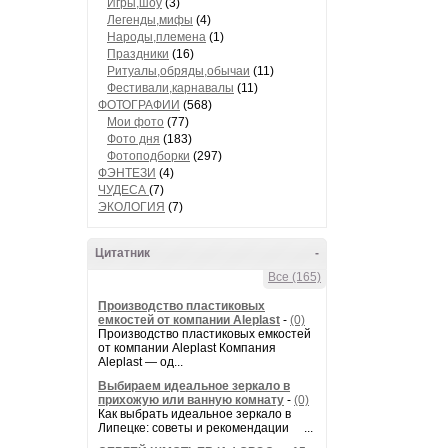
Игры,шоу
(3)
Легенды,мифы
(4)
Народы,племена
(1)
Праздники
(16)
Ритуалы,обряды,обычаи
(11)
Фестивали,карнавалы
(11)
ФОТОГРАФИИ
(568)
Мои фото
(77)
Фото дня
(183)
Фотоподборки
(297)
ФЭНТЕЗИ
(4)
ЧУДЕСА
(7)
ЭКОЛОГИЯ
(7)
Цитатник
-
Все (165)
Производство пластиковых
емкостей от компании Aleplast
-
(0)
Производство пластиковых емкостей
от компании Aleplast Компания
Aleplast — од...
Выбираем идеальное зеркало в
прихожую или ванную комнату
-
(0)
Как выбрать идеальное зеркало в
Липецке: советы и рекомендации ...