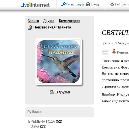
Регистрация
Вход
Рейтинги
Записи
Друзья
Комментарии
Неизвестная Планета
СВЯТИЛ
Среда, 10 Октября
Рецепт
Святилище и мег
Коммагена. Фото
Но тем не мене
постоянно прож
ограничено врем
В друзья
Вообще, Немрут 
также еще некот
Рубрики
-
ВРЕМЕНА ГОДА
(52)
Зима
(23)