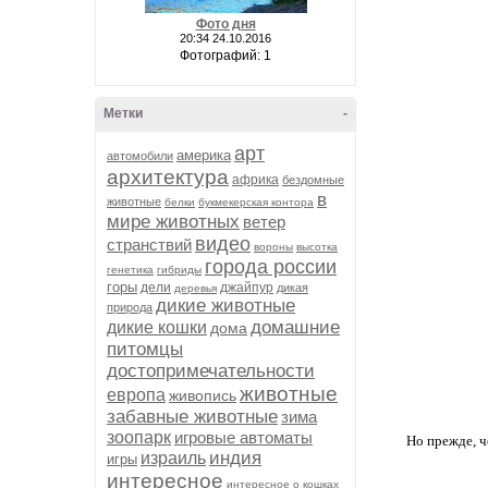
Фото дня
20:34 24.10.2016
Фотографий: 1
Метки
-
арт
америка
автомобили
архитектура
африка
бездомные
в
животные
белки
букмекерская контора
мире животных
ветер
видео
странствий
вороны
высотка
города россии
генетика
гибриды
горы
дели
джайпур
дикая
деревья
дикие животные
природа
домашние
дикие кошки
дома
питомцы
достопримечательности
животные
европа
живопись
забавные животные
зима
зоопарк
игровые автоматы
Но прежде, ч
индия
израиль
игры
интересное
интересное о кошках