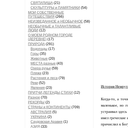
СВЯТИЛИЩА
(21)
СКУЛЬПТУРЫ и ПАМЯТНИКИ
(54)
МОИ СОБСТВЕННЫЕ
ПУТЕШЕСТВИЯ
(266)
НЕИЗВЕДАННОЕ и НЕОБЫЧНОЕ
(58)
НЕОБЫЧНЫЕ и ТАЛАНТЛИВЫЕ
ЛЮДИ
(12)
О МОЕМ РОДНОМ ГОРОДЕ
(ДЕРЕВНЕ)
(17)
ПРИРОДА
(291)
Водопады
(17)
Горы
(35)
Животные
(20)
МЕСТА разные
(43)
Озера,ручьи
(59)
Пляжи
(23)
Растения и леса
(79)
Реки
(52)
История Немрута
Явления
(23)
ПРИТЧИ,ЛЕГЕНДЫ,СТИХИ
(12)
Разное
(70)
Когда-то, а точ
РЕКОРДЫ
(2)
маленькое, но 
СТРАНЫ и КОНТИНЕНТЫ
(709)
устраивал здесь
АВСТРАЛИЯ
(5)
УКРАИНА
(2)
имел греческие 
Саудовская Аравия
(1)
причислил к Бог
АЗИЯ
(33)