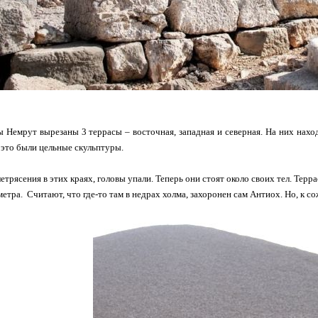
 Немрут вырезаны 3 террасы – восточная, западная и северная. На них нахо
 это были цельные скульптуры.
етрясения в этих краях, головы упали. Теперь они стоят около своих тел. Тер
етра. Считают, что где-то там в недрах холма, захоронен сам Антиох. Но, к с