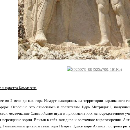
 и царства Коммагена
нее во 2 веке до н.э. гора Немрут находилась на территории карликового г
гордое. Особенно это относилось к правителям. Царь Митридат I, получи
 свои местечковые Олимпийские игры и принимал в них непосредственное уча
и персидские корни. Впитав в себя западное и восточное мировоззрения, Ант
у. Религиозным центром стала гора Немрут. Здесь царь Антиох построил ри