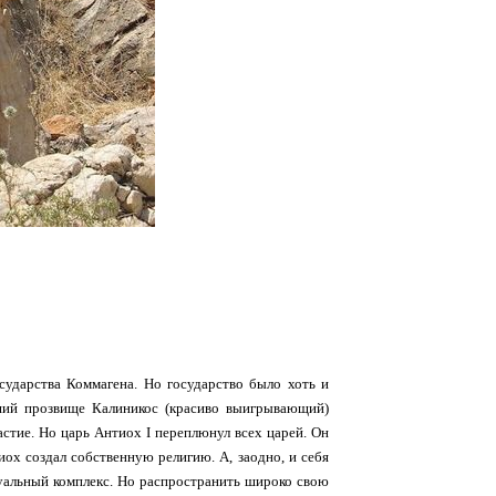
осударства Коммагена. Но государство было хоть и
вший прозвище Калиникос (красиво выигрывающий)
стие. Но царь Антиох I переплюнул всех царей. Он
иох создал собственную религию. А, заодно, и себя
туальный комплекс. Но распространить широко свою