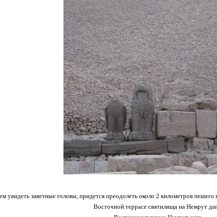
ем увидеть заветные головы, придется преодолеть около 2 километров пешего
Восточной террасе святилища на Немрут даг