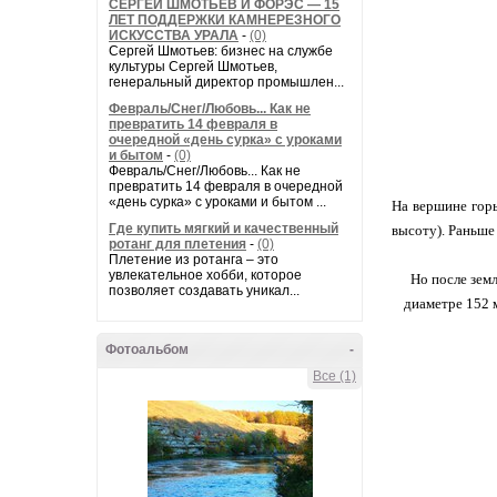
СЕРГЕЙ ШМОТЬЕВ И ФОРЭС — 15
ЛЕТ ПОДДЕРЖКИ КАМНЕРЕЗНОГО
ИСКУССТВА УРАЛА
-
(0)
Сергей Шмотьев: бизнес на службе
культуры Сергей Шмотьев,
генеральный директор промышлен...
Февраль/Снег/Любовь... Как не
превратить 14 февраля в
очередной «день сурка» с уроками
и бытом
-
(0)
Февраль/Снег/Любовь... Как не
превратить 14 февраля в очередной
«день сурка» с уроками и бытом ...
На вершине горы
Где купить мягкий и качественный
высоту). Раньше
ротанг для плетения
-
(0)
Плетение из ротанга – это
увлекательное хобби, которое
Но после земл
позволяет создавать уникал...
диаметре 152 м
Фотоальбом
-
Все (1)