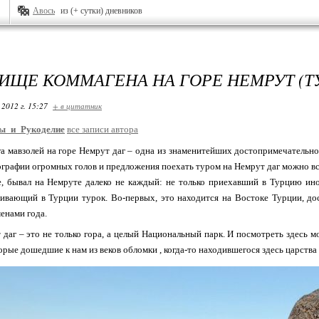
Авось
из (+ сутки) дневников
ИЩЕ КОММАГЕНА НА ГОРЕ НЕМРУТ (Т
 2012 г. 15:27
+ в цитатник
ы_и_Рукоделие
все записи автора
а мавзолей на горе Немрут даг – одна из знаменитейших достопримечательно
графии огромных голов и предложения поехать туром на Немрут даг можно вс
е, бывал на Немруте далеко не каждый: не только приехавший в Турцию ино
ивающий в Турции турок. Во-первых, это находится на Востоке Турции, до
енами года.
даг – это не только гора, а целый Национальный парк. И посмотреть здесь мо
орые дошедшие к нам из веков обломки , когда-то находившегося здесь царства