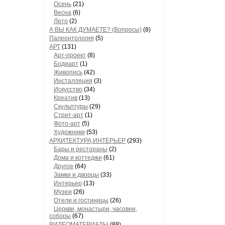
Осень
(21)
Весна
(6)
Лето
(2)
А ВЫ КАК ДУМАЕТЕ? (Вопросы)
(8)
Палеонтология
(5)
АРТ
(131)
Арт-проект
(8)
Бодиарт
(1)
Живопись
(42)
Инсталляция
(3)
Искусство
(34)
Креатив
(13)
Скульптуры
(29)
Стрит-арт
(1)
Фото-арт
(5)
Художники
(53)
АРХИТЕКТУРА,ИНТЕРЬЕР
(293)
Бары и рестораны
(2)
Дома и коттеджи
(61)
Другое
(64)
Замки и дворцы
(33)
Интерьер
(13)
Музеи
(26)
Отели и гостиницы
(26)
Церкви, монастыри, часовни,
соборы
(67)
ВИДЕОМАТЕРИАЛЫ
(88)