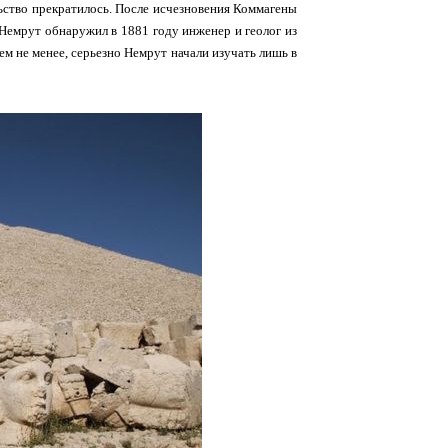
льство прекратилось. После исчезновения Коммагены
 Немрут обнаружил в 1881 году инженер и геолог из
ем не менее, серьезно Немрут начали изучать лишь в