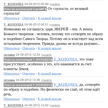
24-09-2012-00:49
удалить
У_КОЛОДЦА
От глупости, от великой
Ответ на комментарий Сергей87
#
глупости!
Обратиться
-
Ответить
-
К полной версии
24-09-2012-00:51
удалить
У_КОЛОДЦА
Немножко не соглашусь: царь ЗВЕРЕЙ - лев. А венец
Божьего творения - человек, потому что сотворен по образу
и подобию Самого Творца. Потому он и властвует над всем
остальным творением. Правда, далеко не всегда разумно...
Обратиться
-
Ответить
-
К полной версии
24-09-2012-12:24
удалить
лескира
У_КОЛОДЦА
, это тоже
Ответ на комментарий У_КОЛОДЦА
#
присутствует, особенно у тех, кто наживается за счет
планеты Земля.
Обратиться
-
Ответить
-
К полной версии
24-09-2012-12:26
удалить
лескира
У_КОЛОДЦА
, да, сотворён
Ответ на комментарий У_КОЛОДЦА
#
по образу и подобию. Но физически он слаб, об этом идёт
речь.
Обратиться
-
Ответить
-
К полной версии
24-09-2012-13:22
удалить
У_КОЛОДЦА