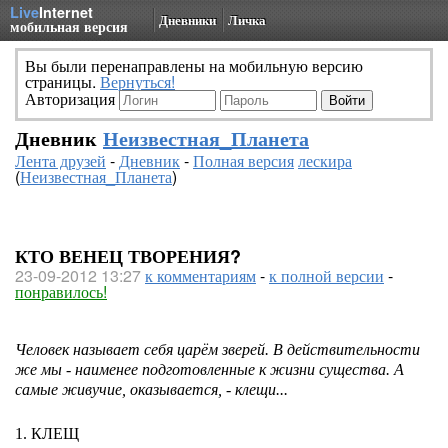
Live
Internet
Дневники
Личка
мобильная версия
Вы были перенаправлены на мобильную версию
страницы.
Вернуться!
Авторизация
Дневник
Неизвестная_Планета
Лента друзей
-
Дневник
-
Полная версия
лескира
(
Неизвестная_Планета
)
КТО ВЕНЕЦ ТВОРЕНИЯ?
23-09-2012 13:27
к комментариям
-
к полной версии
-
понравилось!
Человек называет себя царём зверей. В действительности
же мы - наименее подготовленные к жизни существа. А
самые живучие, оказывается, - клещи...
1. КЛЕЩ