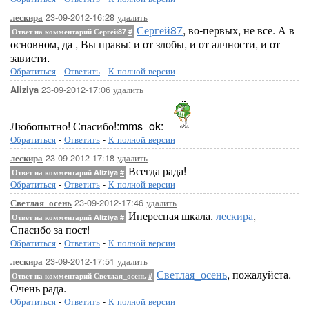
23-09-2012-16:28
удалить
лескира
Сергей87
, во-первых, не все. А в
Ответ на комментарий Сергей87
#
основном, да , Вы правы: и от злобы, и от алчности, и от
зависти.
Обратиться
-
Ответить
-
К полной версии
23-09-2012-17:06
удалить
Aliziya
Любопытно! Спасибо!:mms_ok:
Обратиться
-
Ответить
-
К полной версии
23-09-2012-17:18
удалить
лескира
Всегда рада!
Ответ на комментарий Aliziya
#
Обратиться
-
Ответить
-
К полной версии
23-09-2012-17:46
удалить
Светлая_осень
Инересная шкала.
лескира
,
Ответ на комментарий Aliziya
#
Спасибо за пост!
Обратиться
-
Ответить
-
К полной версии
23-09-2012-17:51
удалить
лескира
Светлая_осень
, пожалуйста.
Ответ на комментарий Светлая_осень
#
Очень рада.
Обратиться
-
Ответить
-
К полной версии