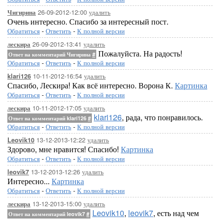
26-09-2012-12:00
удалить
Чигирина
Очень интересно. Спасибо за интересный пост.
Обратиться
-
Ответить
-
К полной версии
26-09-2012-13:41
удалить
лескира
Пожалуйста. На радость!
Ответ на комментарий Чигирина
#
Обратиться
-
Ответить
-
К полной версии
10-11-2012-16:54
удалить
klari126
Спасибо, Лескира! Как всё интересно. Ворона К.
Картинка
Обратиться
-
Ответить
-
К полной версии
10-11-2012-17:05
удалить
лескира
klari126
, рада, что понравилось.
Ответ на комментарий klari126
#
Обратиться
-
Ответить
-
К полной версии
13-12-2013-12:22
удалить
Leovik10
Здорово, мне нравится! Спасибо!
Картинка
Обратиться
-
Ответить
-
К полной версии
13-12-2013-12:26
удалить
leovik7
Интересно...
Картинка
Обратиться
-
Ответить
-
К полной версии
13-12-2013-15:00
удалить
лескира
Leovik10
,
leovik7
, есть над чем
Ответ на комментарий leovik7
#