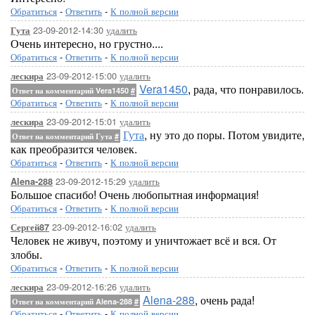
Обратиться
-
Ответить
-
К полной версии
23-09-2012-14:30
удалить
Гута
Очень интересно, но грустно....
Обратиться
-
Ответить
-
К полной версии
23-09-2012-15:00
удалить
лескира
Vera1450
, рада, что понравилось.
Ответ на комментарий Vera1450
#
Обратиться
-
Ответить
-
К полной версии
23-09-2012-15:01
удалить
лескира
Гута
, ну это до поры. Потом увидите,
Ответ на комментарий Гута
#
как преобразится человек.
Обратиться
-
Ответить
-
К полной версии
23-09-2012-15:29
удалить
Alena-288
Большое спасибо! Очень любопытная информация!
Обратиться
-
Ответить
-
К полной версии
23-09-2012-16:02
удалить
Сергей87
Человек не живуч, поэтому и уничтожает всё и вся. От
злобы.
Обратиться
-
Ответить
-
К полной версии
23-09-2012-16:26
удалить
лескира
Alena-288
, очень рада!
Ответ на комментарий Alena-288
#
Обратиться
-
Ответить
-
К полной версии