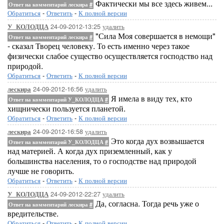
Фактически мы все здесь живем...
Ответ на комментарий лескира
#
Обратиться
-
Ответить
-
К полной версии
24-09-2012-13:25
удалить
У_КОЛОДЦА
"Сила Моя совершается в немощи"
Ответ на комментарий лескира
#
- сказал Творец человеку. То есть именно через такое
физически слабое существо осуществляется господство над
природой.
Обратиться
-
Ответить
-
К полной версии
24-09-2012-16:56
удалить
лескира
Я имела в виду тех, кто
Ответ на комментарий У_КОЛОДЦА
#
хищнически пользуется планетой.
Обратиться
-
Ответить
-
К полной версии
24-09-2012-16:58
удалить
лескира
Это когда дух возвышается
Ответ на комментарий У_КОЛОДЦА
#
над материей. А когда дух приземленный, как у
большинства населения, то о господстве над природой
лучше не говорить.
Обратиться
-
Ответить
-
К полной версии
24-09-2012-22:27
удалить
У_КОЛОДЦА
Да, согласна. Тогда речь уже о
Ответ на комментарий лескира
#
вредительстве.
Обратиться
-
Ответить
-
К полной версии