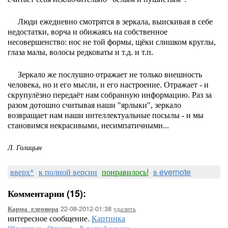
Люди ежедневно смотрятся в зеркала, выискивая в себе
недостатки, ворча и обижаясь на собственное
несовершенство: нос не той формы, щёки слишком круглы,
глаза малы, волосы редковаты и т.д. и т.п.
Зеркало же послушно отражает не только внешность
человека, но и его мысли, и его настроение. Отражает - и
скрупулёзно передаёт нам собранную информацию. Раз за
разом дотошно считывая наши "ярлыки", зеркало
возвращает нам наши интеллектуальные посылы - и мы
становимся некрасивыми, несимпатичными...
Л. Голицын
вверх^
к полной версии
понравилось!
в evernote
Комментарии (15):
22-08-2012-01:38
удалить
Карма_елеонора
интересное сообщение.
Картинка
Обратиться
-
Ответить
-
К полной версии