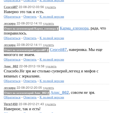
22-08-2012-03:56
удалить
Сергей87
Наверно это так и есть.
Обратиться
-
Ответить
-
К полной версии
22-08-2012-14:10
удалить
лескира
Карма_елеонора
, рада, что
Ответ на комментарий Карма_елеонора
#
понравилось.
Обратиться
-
Ответить
-
К полной версии
22-08-2012-14:11
удалить
лескира
Сергей87
, наверняка. Мы еще
Ответ на комментарий Сергей87
#
многого не знаем.
Обратиться
-
Ответить
-
К полной версии
22-08-2012-19:58
удалить
Апис_862
Спасибо.Не зря же столько суеверий,легенд и мифов с
вязаных с зеркалами.
Обратиться
-
Ответить
-
К полной версии
22-08-2012-20:05
удалить
лескира
Апис_862
, совсем не зря.
Ответ на комментарий Апис_862
#
Обратиться
-
Ответить
-
К полной версии
22-08-2012-21:43
удалить
Vera1450
Наверное, так и есть!