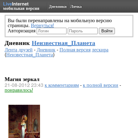
Live
Internet
Дневники
Личка
мобильная версия
Вы были перенаправлены на мобильную версию
страницы.
Вернуться!
Авторизация
Дневник
Неизвестная_Планета
Лента друзей
-
Дневник
-
Полная версия
лескира
(
Неизвестная_Планета
)
Магия зеркал
21-08-2012 23:43
к комментариям
-
к полной версии
-
понравилось!