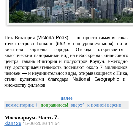
Пик
Виктория
(Victoria
Peak)
— не
просто
самая
высокая
точка
острова
Гонконг
(552
м
над
уровнем
моря),
но
и
визитная
карточка
города.
Отсюда
открывается
классический
панорамный
вид
на
небоскрёбы
финансового
центра,
гавань
Виктория
и
полуостров
Коулун.
Ежегодно
эту
достопримечательность
посещают
около
7
миллионов
человек
— и
неудивительно:
виды,
открывающиеся
с
Пика,
стали
культовыми
благодаря
National
Geographic
и
множеству
фильмов.
далее
комментарии: 1
понравилось!
вверх^
к полной версии
Москвариум. Часть 7.
klari126
15-06-2026 11:54