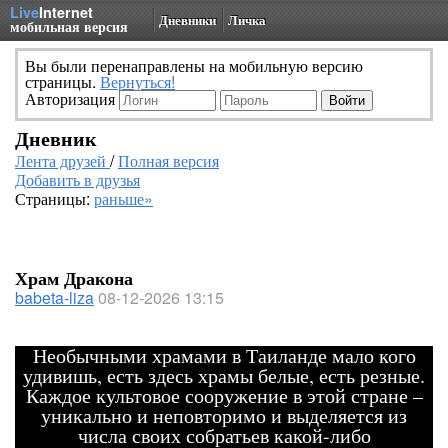
Live
Internet
Дневники
Личка
мобильная версия
Вы были перенаправлены на мобильную версию
страницы.
Вернуться!
Авторизация
Дневник
Лента друзей
/
Полная версия
Добавить в друзья
Страницы:
раньше»
Храм Дракона
babeta-liza
08-12-2026 13:15
Необычными храмами в Таиланде мало кого
удивишь, есть здесь храмы белые, есть резные.
Каждое культовое сооружение в этой стране –
уникально и неповторимо и выделяется из
числа своих собратьев какой-либо