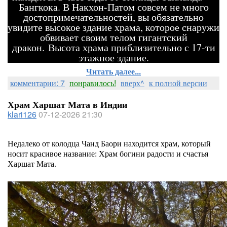
Бангкока. В Накхон-Патом совсем не много
достопримечательностей, вы обязательно
увидите высокое здание храма, которое снаружи
обвивает своим телом гигантский
дракон. Высота храма приблизительно с 17-ти
этажное здание.
Читать далее...
комментарии: 7
понравилось!
вверх^
к полной версии
Храм Харшат Мата в Индии
klari126
07-12-2026 21:30
Недалеко от колодца Чанд Баори находится храм, который
носит красивое название: Храм богини радости и счастья
Харшат Мата.