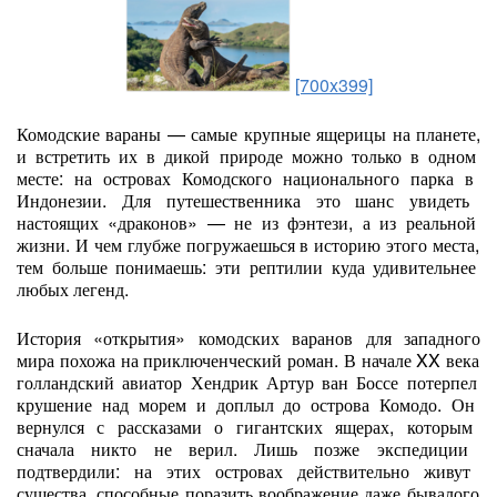
[700x399]
Комодские
вараны
— самые
крупные
ящерицы
на
планете,
и
встретить
их
в
дикой
природе
можно
только
в
одном
месте:
на
островах
Комодского
национального
парка
в
Индонезии.
Для
путешественника
это
шанс
увидеть
настоящих
«драконов»
— не
из
фэнтези,
а
из
реальной
жизни.
И
чем
глубже
погружаешься
в
историю
этого
места,
тем
больше
понимаешь:
эти
рептилии
куда
удивительнее
любых
легенд.
История
«открытия»
комодских
варанов
для
западного
мира
похожа
на
приключенческий
роман.
В
начале
XX
века
голландский
авиатор
Хендрик
Артур
ван
Боссе
потерпел
крушение
над
морем
и
доплыл
до
острова
Комодо.
Он
вернулся
с
рассказами
о
гигантских
ящерах,
которым
сначала
никто
не
верил.
Лишь
позже
экспедиции
подтвердили:
на
этих
островах
действительно
живут
существа,
способные
поразить
воображение
даже
бывалого