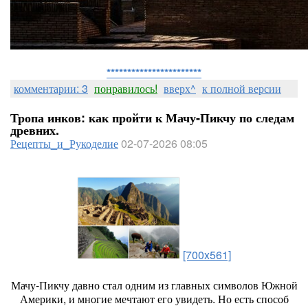
***********************
комментарии: 3
понравилось!
вверх^
к полной версии
Тропа инков: как пройти к Мачу‑Пикчу по следам
древних.
Рецепты_и_Рукоделие
02-07-2026 08:05
[700x561]
Мачу‑Пикчу
давно
стал
одним
из
главных
символов
Южной
Америки,
и
многие
мечтают
его
увидеть.
Но
есть
способ