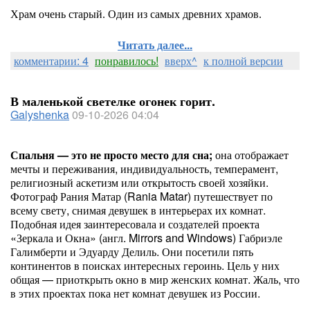
Храм очень старый. Один из самых древних храмов.
Читать далее...
комментарии: 4
понравилось!
вверх^
к полной версии
В маленькой светелке огонек горит.
Galyshenka
09-10-2026 04:04
Спальня — это не просто место для сна;
она отображает
мечты и переживания, индивидуальность, темперамент,
религиозный аскетизм или открытость своей хозяйки.
Фотограф Рания Матар (Rania Matar) путешествует по
всему свету, снимая девушек в интерьерах их комнат.
Подобная идея заинтересовала и создателей проекта
«Зеркала и Окна» (англ. Mirrors and Windows) Габриэле
Галимберти и Эдуарду Делиль. Они посетили пять
континентов в поисках интересных героинь. Цель у них
общая — приоткрыть окно в мир женских комнат. Жаль, что
в этих проектах пока нет комнат девушек из России.