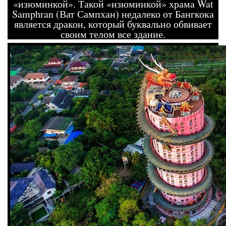
«изюминкой». Такой «изюминкой» храма Wat
Samphran (Ват Сампхан) недалеко от Бангкока
является дракон, который буквально обвивает
своим телом все здание.