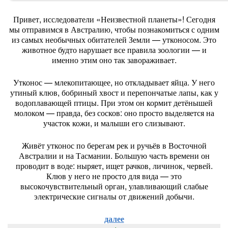
Привет,
исследователи
«Неизвестной
планеты»!
Сегодня
мы
отправимся
в
Австралию,
чтобы
познакомиться
с
одним
из
самых
необычных
обитателей
Земли
— утконосом.
Это
животное
будто
нарушает
все
правила
зоологии
— и
именно
этим
оно
так
завораживает.
Утконос
— млекопитающее,
но
откладывает
яйца.
У
него
утиный
клюв,
бобриный
хвост
и
перепончатые
лапы,
как
у
водоплавающей
птицы.
При
этом
он
кормит
детёнышей
молоком
— правда,
без
сосков:
оно
просто
выделяется
на
участок
кожи,
и
малыши
его
слизывают.
Живёт
утконос
по
берегам
рек
и
ручьёв
в
Восточной
Австралии
и
на
Тасмании.
Большую
часть
времени
он
проводит
в
воде:
ныряет,
ищет
рачков,
личинок,
червей.
Клюв
у
него
не
просто
для
вида
— это
высокочувствительный
орган,
улавливающий
слабые
электрические
сигналы
от
движений
добычи.
далее