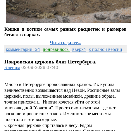
Кошки и котики самых разных расцветок и размеров
бегают в парках.
Читать далее...
комментарии: 24
понравилось!
вверх^
к полной версии
Покровская церковь близ Петербурга.
Эленим
03-09-2026 07:40
Много в Петербурге провославных храмов. Их купола
величественно возвышаются над Невой. Росписные залы
церквей, полы, выложенные мозайкой, древние образа,
толпы прихожан... Иногда хочется уйти от этой
многолюдной "болезни". Просто очутиться там, где нет
роскоши и росписных залов. Именно такое место мы
посетили в эти выходные.
Скромная церковь спряталась в лесу. Рядом
полуразрушенный деревянный домик. Осеннее солнце.