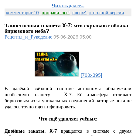
Читать далее...
комментарии: 0
понравилось!
вверх^
к полной версии
Таинственная планета X‑7: что скрывают облака
бирюзового неба?
Рецепты_и_Рукоделие
05-06-2026 05:00
[700x395]
В далёкой звёздной системе астрономы обнаружили
необычную планету — X‑7. Её атмосфера отливает
бирюзовым из‑за уникальных соединений, которые пока не
удалось точно идентифицировать.
Что ещё удивляет учёных:
Двойные закаты. X
‑7 вращается в системе с двумя