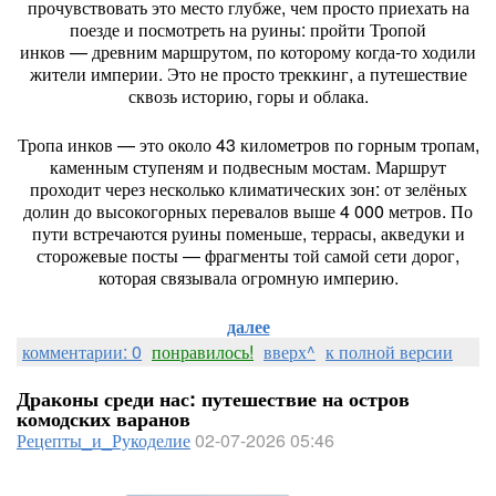
прочувствовать
это
место
глубже,
чем
просто
приехать
на
поезде
и
посмотреть
на
руины:
пройти
Тропой
инков
— древним
маршрутом,
по
которому
когда‑то
ходили
жители
империи.
Это
не
просто
треккинг,
а
путешествие
сквозь
историю,
горы
и
облака.
Тропа
инков
— это
около
43
километров
по
горным
тропам,
каменным
ступеням
и
подвесным
мостам.
Маршрут
проходит
через
несколько
климатических
зон:
от
зелёных
долин
до
высокогорных
перевалов
выше
4
000
метров.
По
пути
встречаются
руины
поменьше,
террасы,
акведуки
и
сторожевые
посты
— фрагменты
той
самой
сети
дорог,
которая
связывала
огромную
империю.
далее
комментарии: 0
понравилось!
вверх^
к полной версии
Драконы среди нас: путешествие на остров
комодских варанов
Рецепты_и_Рукоделие
02-07-2026 05:46