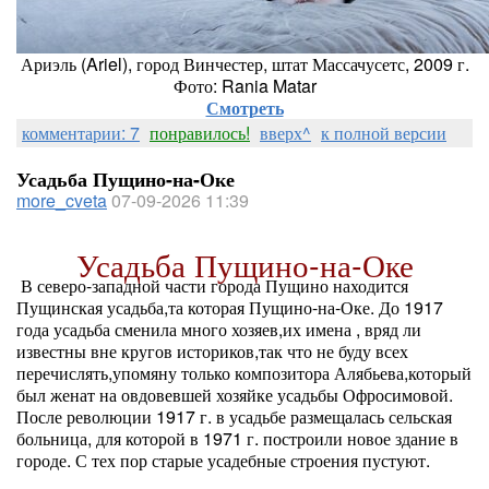
Ариэль (Ariel), город Винчестер, штат Массачусетс, 2009 г.
Фото: Rania Matar
Смотреть
комментарии: 7
понравилось!
вверх^
к полной версии
Усадьба Пущино-на-Оке
more_cveta
07-09-2026 11:39
Усадьба Пущино-на-Оке
В северо-западной части города Пущино находится
Пущинская усадьба,та которая Пущино-на-Оке. До 1917
года усадьба сменила много хозяев,их имена , вряд ли
известны вне кругов историков,так что не буду всех
перечислять,упомяну только композитора Алябьева,который
был женат на овдовевшей хозяйке усадьбы Офросимовой.
После революции 1917 г. в усадьбе размещалась сельская
больница, для которой в 1971 г. построили новое здание в
городе. С тех пор старые усадебные строения пустуют.