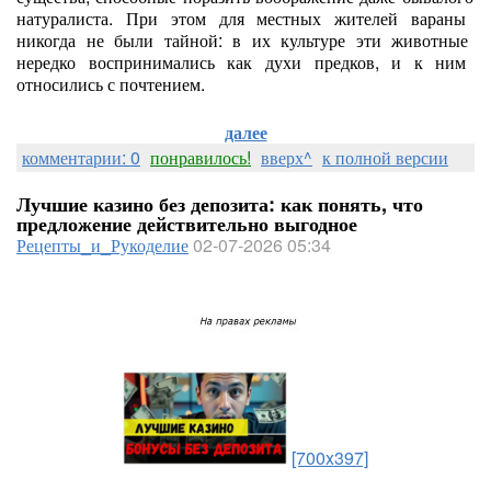
натуралиста.
При
этом
для
местных
жителей
вараны
никогда
не
были
тайной:
в
их
культуре
эти
животные
нередко
воспринимались
как
духи
предков,
и
к
ним
относились
с
почтением.
далее
комментарии: 0
понравилось!
вверх^
к полной версии
Лучшие казино без депозита: как понять, что
предложение действительно выгодное
Рецепты_и_Рукоделие
02-07-2026 05:34
[700x397]