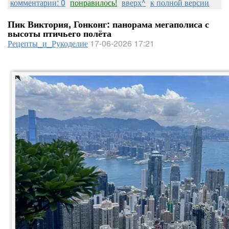
комментарии: 0
понравилось!
вверх^
к полной версии
Пик Виктория, Гонконг: панорама мегаполиса с
высоты птичьего полёта
Рецепты_и_Рукоделие
17-06-2026 17:21