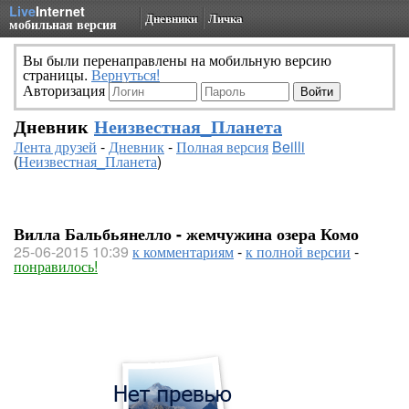
Live
Internet
Дневники
Личка
мобильная версия
Вы были перенаправлены на мобильную версию
страницы.
Вернуться!
Авторизация
Дневник
Неизвестная_Планета
Лента друзей
-
Дневник
-
Полная версия
Beilli
(
Неизвестная_Планета
)
Вилла Бальбьянелло - жемчужина озера Комо
25-06-2015 10:39
к комментариям
-
к полной версии
-
понравилось!