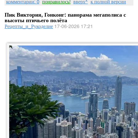
комментарии: 0
понравилось!
вверх^
к полной версии
Пик Виктория, Гонконг: панорама мегаполиса с
высоты птичьего полёта
Рецепты_и_Рукоделие
17-06-2026 17:21