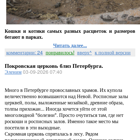
Кошки и котики самых разных расцветок и размеров
бегают в парках.
Читать далее...
комментарии: 24
понравилось!
вверх^
к полной версии
Покровская церковь близ Петербурга.
Эленим
03-09-2026 07:40
Много в Петербурге провославных храмов. Их купола
величественно возвышаются над Невой. Росписные залы
церквей, полы, выложенные мозайкой, древние образа,
толпы прихожан... Иногда хочется уйти от этой
многолюдной "болезни". Просто очутиться там, где нет
роскоши и росписных залов. Именно такое место мы
посетили в эти выходные.
Скромная церковь спряталась в лесу. Рядом
полуразрушенный деревянный домик. Осеннее солнце.