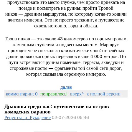
прочувствовать
это
место
глубже,
чем
просто
приехать
на
поезде
и
посмотреть
на
руины:
пройти
Тропой
инков
— древним
маршрутом,
по
которому
когда‑то
ходили
жители
империи.
Это
не
просто
треккинг,
а
путешествие
сквозь
историю,
горы
и
облака.
Тропа
инков
— это
около
43
километров
по
горным
тропам,
каменным
ступеням
и
подвесным
мостам.
Маршрут
проходит
через
несколько
климатических
зон:
от
зелёных
долин
до
высокогорных
перевалов
выше
4
000
метров.
По
пути
встречаются
руины
поменьше,
террасы,
акведуки
и
сторожевые
посты
— фрагменты
той
самой
сети
дорог,
которая
связывала
огромную
империю.
далее
комментарии: 0
понравилось!
вверх^
к полной версии
Драконы среди нас: путешествие на остров
комодских варанов
Рецепты_и_Рукоделие
02-07-2026 05:46