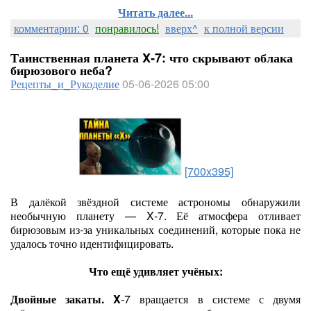
Читать далее...
комментарии: 0
понравилось!
вверх^
к полной версии
Таинственная планета X‑7: что скрывают облака
бирюзового неба?
Рецепты_и_Рукоделие
05-06-2026 05:00
[700x395]
В далёкой звёздной системе астрономы обнаружили
необычную планету — X‑7. Её атмосфера отливает
бирюзовым из‑за уникальных соединений, которые пока не
удалось точно идентифицировать.
Что ещё удивляет учёных:
Двойные закаты. X
‑7 вращается в системе с двумя