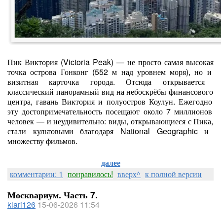
Пик
Виктория
(Victoria
Peak)
— не
просто
самая
высокая
точка
острова
Гонконг
(552
м
над
уровнем
моря),
но
и
визитная
карточка
города.
Отсюда
открывается
классический
панорамный
вид
на
небоскрёбы
финансового
центра,
гавань
Виктория
и
полуостров
Коулун.
Ежегодно
эту
достопримечательность
посещают
около
7
миллионов
человек
— и
неудивительно:
виды,
открывающиеся
с
Пика,
стали
культовыми
благодаря
National
Geographic
и
множеству
фильмов.
далее
комментарии: 1
понравилось!
вверх^
к полной версии
Москвариум. Часть 7.
klari126
15-06-2026 11:54