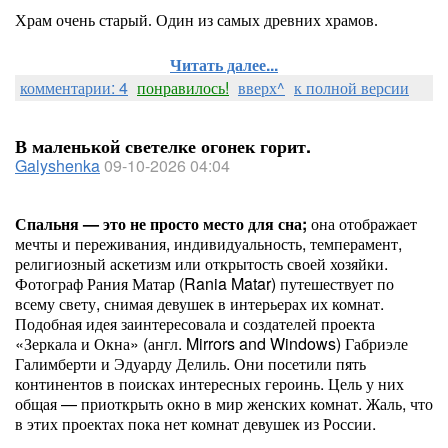
Храм очень старый. Один из самых древних храмов.
Читать далее...
комментарии: 4
понравилось!
вверх^
к полной версии
В маленькой светелке огонек горит.
Galyshenka
09-10-2026 04:04
Спальня — это не просто место для сна;
она отображает
мечты и переживания, индивидуальность, темперамент,
религиозный аскетизм или открытость своей хозяйки.
Фотограф Рания Матар (Rania Matar) путешествует по
всему свету, снимая девушек в интерьерах их комнат.
Подобная идея заинтересовала и создателей проекта
«Зеркала и Окна» (англ. Mirrors and Windows) Габриэле
Галимберти и Эдуарду Делиль. Они посетили пять
континентов в поисках интересных героинь. Цель у них
общая — приоткрыть окно в мир женских комнат. Жаль, что
в этих проектах пока нет комнат девушек из России.