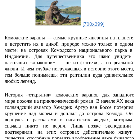
[700x399]
Комодские
вараны
— самые
крупные
ящерицы
на
планете,
и
встретить
их
в
дикой
природе
можно
только
в
одном
месте:
на
островах
Комодского
национального
парка
в
Индонезии.
Для
путешественника
это
шанс
увидеть
настоящих
«драконов»
— не
из
фэнтези,
а
из
реальной
жизни.
И
чем
глубже
погружаешься
в
историю
этого
места,
тем
больше
понимаешь:
эти
рептилии
куда
удивительнее
любых
легенд.
История
«открытия»
комодских
варанов
для
западного
мира
похожа
на
приключенческий
роман.
В
начале
XX
века
голландский
авиатор
Хендрик
Артур
ван
Боссе
потерпел
крушение
над
морем
и
доплыл
до
острова
Комодо.
Он
вернулся
с
рассказами
о
гигантских
ящерах,
которым
сначала
никто
не
верил.
Лишь
позже
экспедиции
подтвердили:
на
этих
островах
действительно
живут
существа,
способные
поразить
воображение
даже
бывалого