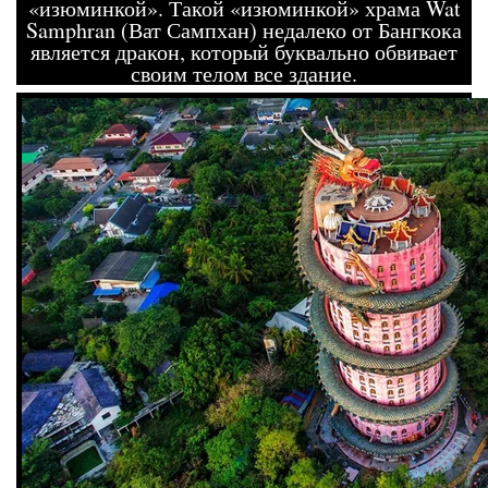
«изюминкой». Такой «изюминкой» храма Wat
Samphran (Ват Сампхан) недалеко от Бангкока
является дракон, который буквально обвивает
своим телом все здание.