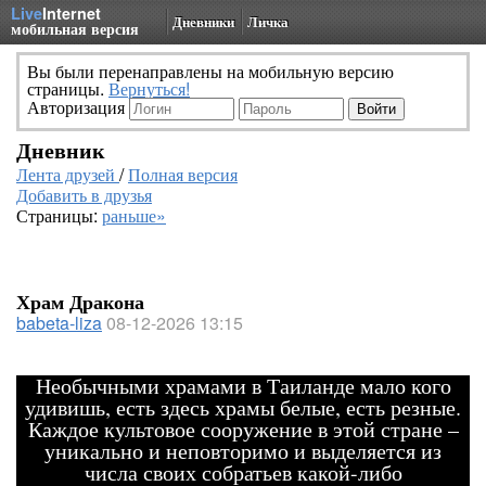
Live
Internet
Дневники
Личка
мобильная версия
Вы были перенаправлены на мобильную версию
страницы.
Вернуться!
Авторизация
Дневник
Лента друзей
/
Полная версия
Добавить в друзья
Страницы:
раньше»
Храм Дракона
babeta-liza
08-12-2026 13:15
Необычными храмами в Таиланде мало кого
удивишь, есть здесь храмы белые, есть резные.
Каждое культовое сооружение в этой стране –
уникально и неповторимо и выделяется из
числа своих собратьев какой-либо