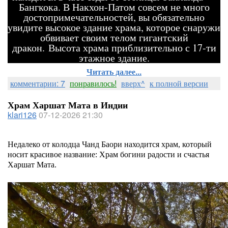
Бангкока. В Накхон-Патом совсем не много
достопримечательностей, вы обязательно
увидите высокое здание храма, которое снаружи
обвивает своим телом гигантский
дракон. Высота храма приблизительно с 17-ти
этажное здание.
Читать далее...
комментарии: 7
понравилось!
вверх^
к полной версии
Храм Харшат Мата в Индии
klari126
07-12-2026 21:30
Недалеко от колодца Чанд Баори находится храм, который
носит красивое название: Храм богини радости и счастья
Харшат Мата.