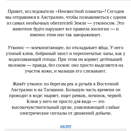
Привет,
исследователи
«Неизвестной
планеты»!
Сегодня
мы
отправимся
в
Австралию,
чтобы
познакомиться
с
одним
из
самых
необычных
обитателей
Земли
— утконосом.
Это
животное
будто
нарушает
все
правила
зоологии
— и
именно
этим
оно
так
завораживает.
Утконос
— млекопитающее,
но
откладывает
яйца.
У
него
утиный
клюв,
бобриный
хвост
и
перепончатые
лапы,
как
у
водоплавающей
птицы.
При
этом
он
кормит
детёнышей
молоком
— правда,
без
сосков:
оно
просто
выделяется
на
участок
кожи,
и
малыши
его
слизывают.
Живёт
утконос
по
берегам
рек
и
ручьёв
в
Восточной
Австралии
и
на
Тасмании.
Большую
часть
времени
он
проводит
в
воде:
ныряет,
ищет
рачков,
личинок,
червей.
Клюв
у
него
не
просто
для
вида
— это
высокочувствительный
орган,
улавливающий
слабые
электрические
сигналы
от
движений
добычи.
далее