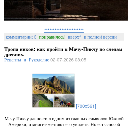
***********************
комментарии: 3
понравилось!
вверх^
к полной версии
Тропа инков: как пройти к Мачу‑Пикчу по следам
древних.
Рецепты_и_Рукоделие
02-07-2026 08:05
[700x561]
Мачу‑Пикчу
давно
стал
одним
из
главных
символов
Южной
Америки,
и
многие
мечтают
его
увидеть.
Но
есть
способ