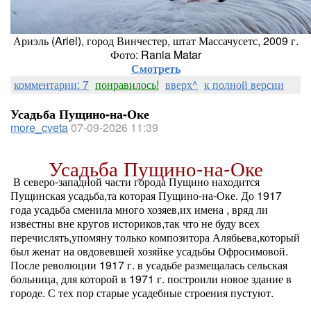
Ариэль (Ariel), город Винчестер, штат Массачусетс, 2009 г.
Фото: Rania Matar
Смотреть
комментарии: 7
понравилось!
вверх^
к полной версии
Усадьба Пущино-на-Оке
more_cveta
07-09-2026 11:39
Усадьба Пущино-на-Оке
В северо-западной части города Пущино находится
Пущинская усадьба,та которая Пущино-на-Оке. До 1917
года усадьба сменила много хозяев,их имена , вряд ли
известны вне кругов историков,так что не буду всех
перечислять,упомяну только композитора Алябьева,который
был женат на овдовевшей хозяйке усадьбы Офросимовой.
После революции 1917 г. в усадьбе размещалась сельская
больница, для которой в 1971 г. построили новое здание в
городе. С тех пор старые усадебные строения пустуют.