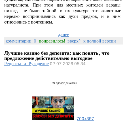
натуралиста.
При
этом
для
местных
жителей
вараны
никогда
не
были
тайной:
в
их
культуре
эти
животные
нередко
воспринимались
как
духи
предков,
и
к
ним
относились
с
почтением.
далее
комментарии: 0
понравилось!
вверх^
к полной версии
Лучшие казино без депозита: как понять, что
предложение действительно выгодное
Рецепты_и_Рукоделие
02-07-2026 05:34
[700x397]