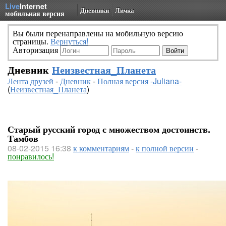
Live
Internet
Дневники
Личка
мобильная версия
Вы были перенаправлены на мобильную версию
страницы.
Вернуться!
Авторизация
Дневник
Неизвестная_Планета
Лента друзей
-
Дневник
-
Полная версия
-Juliana-
(
Неизвестная_Планета
)
Старый русский город с множеством достоинств.
Тамбов
08-02-2015 16:38
к комментариям
-
к полной версии
-
понравилось!