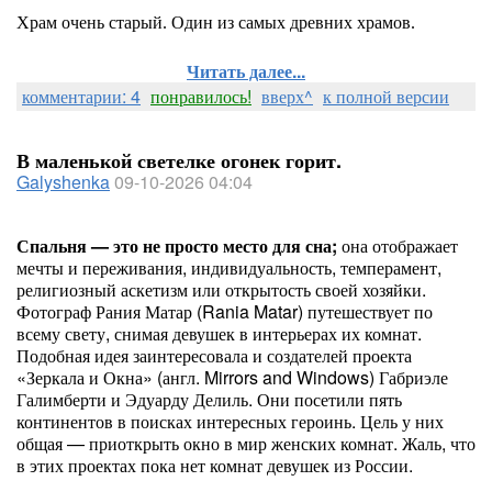
Храм очень старый. Один из самых древних храмов.
Читать далее...
комментарии: 4
понравилось!
вверх^
к полной версии
В маленькой светелке огонек горит.
Galyshenka
09-10-2026 04:04
Спальня — это не просто место для сна;
она отображает
мечты и переживания, индивидуальность, темперамент,
религиозный аскетизм или открытость своей хозяйки.
Фотограф Рания Матар (Rania Matar) путешествует по
всему свету, снимая девушек в интерьерах их комнат.
Подобная идея заинтересовала и создателей проекта
«Зеркала и Окна» (англ. Mirrors and Windows) Габриэле
Галимберти и Эдуарду Делиль. Они посетили пять
континентов в поисках интересных героинь. Цель у них
общая — приоткрыть окно в мир женских комнат. Жаль, что
в этих проектах пока нет комнат девушек из России.