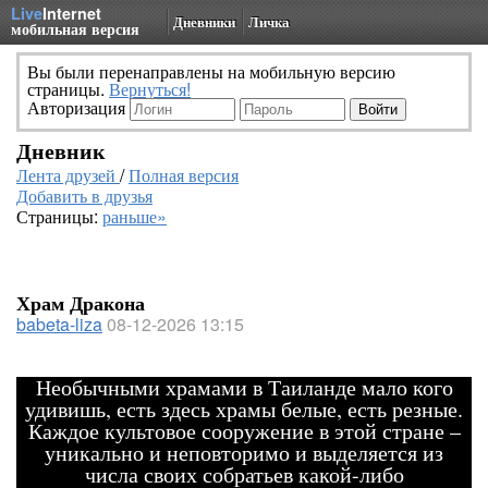
Live
Internet
Дневники
Личка
мобильная версия
Вы были перенаправлены на мобильную версию
страницы.
Вернуться!
Авторизация
Дневник
Лента друзей
/
Полная версия
Добавить в друзья
Страницы:
раньше»
Храм Дракона
babeta-liza
08-12-2026 13:15
Необычными храмами в Таиланде мало кого
удивишь, есть здесь храмы белые, есть резные.
Каждое культовое сооружение в этой стране –
уникально и неповторимо и выделяется из
числа своих собратьев какой-либо