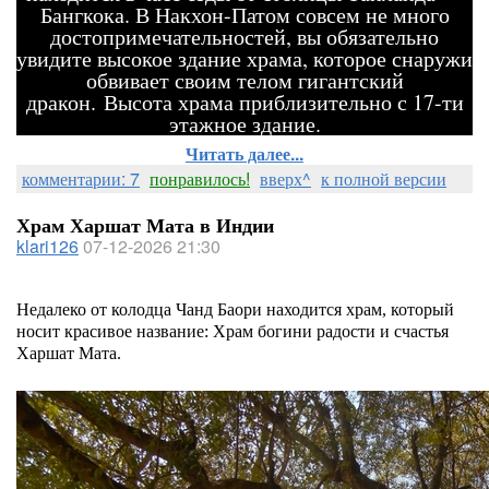
Бангкока. В Накхон-Патом совсем не много
достопримечательностей, вы обязательно
увидите высокое здание храма, которое снаружи
обвивает своим телом гигантский
дракон. Высота храма приблизительно с 17-ти
этажное здание.
Читать далее...
комментарии: 7
понравилось!
вверх^
к полной версии
Храм Харшат Мата в Индии
klari126
07-12-2026 21:30
Недалеко от колодца Чанд Баори находится храм, который
носит красивое название: Храм богини радости и счастья
Харшат Мата.