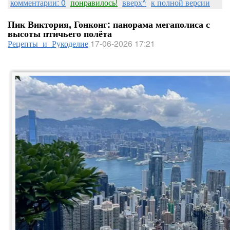
комментарии: 0
понравилось!
вверх^
к полной версии
Пик Виктория, Гонконг: панорама мегаполиса с
высоты птичьего полёта
Рецепты_и_Рукоделие
17-06-2026 17:21