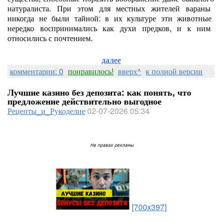
натуралиста.
При
этом
для
местных
жителей
вараны
никогда
не
были
тайной:
в
их
культуре
эти
животные
нередко
воспринимались
как
духи
предков,
и
к
ним
относились
с
почтением.
далее
комментарии: 0
понравилось!
вверх^
к полной версии
Лучшие казино без депозита: как понять, что
предложение действительно выгодное
Рецепты_и_Рукоделие
02-07-2026 05:34
[700x397]