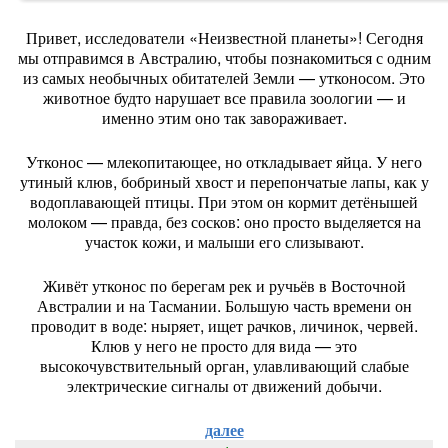
Привет,
исследователи
«Неизвестной
планеты»!
Сегодня
мы
отправимся
в
Австралию,
чтобы
познакомиться
с
одним
из
самых
необычных
обитателей
Земли
— утконосом.
Это
животное
будто
нарушает
все
правила
зоологии
— и
именно
этим
оно
так
завораживает.
Утконос
— млекопитающее,
но
откладывает
яйца.
У
него
утиный
клюв,
бобриный
хвост
и
перепончатые
лапы,
как
у
водоплавающей
птицы.
При
этом
он
кормит
детёнышей
молоком
— правда,
без
сосков:
оно
просто
выделяется
на
участок
кожи,
и
малыши
его
слизывают.
Живёт
утконос
по
берегам
рек
и
ручьёв
в
Восточной
Австралии
и
на
Тасмании.
Большую
часть
времени
он
проводит
в
воде:
ныряет,
ищет
рачков,
личинок,
червей.
Клюв
у
него
не
просто
для
вида
— это
высокочувствительный
орган,
улавливающий
слабые
электрические
сигналы
от
движений
добычи.
далее