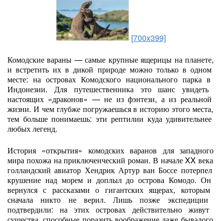
[700x399]
Комодские
вараны
— самые
крупные
ящерицы
на
планете,
и
встретить
их
в
дикой
природе
можно
только
в
одном
месте:
на
островах
Комодского
национального
парка
в
Индонезии.
Для
путешественника
это
шанс
увидеть
настоящих
«драконов»
— не
из
фэнтези,
а
из
реальной
жизни.
И
чем
глубже
погружаешься
в
историю
этого
места,
тем
больше
понимаешь:
эти
рептилии
куда
удивительнее
любых
легенд.
История
«открытия»
комодских
варанов
для
западного
мира
похожа
на
приключенческий
роман.
В
начале
XX
века
голландский
авиатор
Хендрик
Артур
ван
Боссе
потерпел
крушение
над
морем
и
доплыл
до
острова
Комодо.
Он
вернулся
с
рассказами
о
гигантских
ящерах,
которым
сначала
никто
не
верил.
Лишь
позже
экспедиции
подтвердили:
на
этих
островах
действительно
живут
существа,
способные
поразить
воображение
даже
бывалого