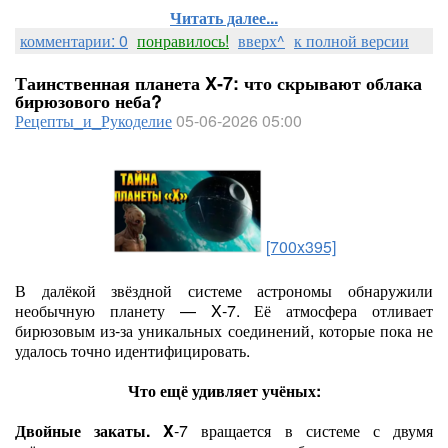
Читать далее...
комментарии: 0
понравилось!
вверх^
к полной версии
Таинственная планета X‑7: что скрывают облака
бирюзового неба?
Рецепты_и_Рукоделие
05-06-2026 05:00
[700x395]
В далёкой звёздной системе астрономы обнаружили
необычную планету — X‑7. Её атмосфера отливает
бирюзовым из‑за уникальных соединений, которые пока не
удалось точно идентифицировать.
Что ещё удивляет учёных:
Двойные закаты. X
‑7 вращается в системе с двумя