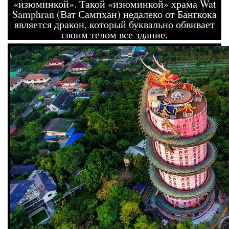
«изюминкой». Такой «изюминкой» храма Wat
Samphran (Ват Сампхан) недалеко от Бангкока
является дракон, который буквально обвивает
своим телом все здание.