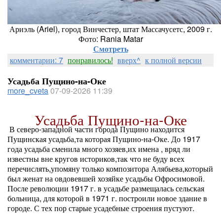
Ариэль (Ariel), город Винчестер, штат Массачусетс, 2009 г.
Фото: Rania Matar
Смотреть
комментарии: 7
понравилось!
вверх^
к полной версии
Усадьба Пущино-на-Оке
more_cveta
07-09-2026 11:39
Усадьба Пущино-на-Оке
В северо-западной части города Пущино находится
Пущинская усадьба,та которая Пущино-на-Оке. До 1917
года усадьба сменила много хозяев,их имена , вряд ли
известны вне кругов историков,так что не буду всех
перечислять,упомяну только композитора Алябьева,который
был женат на овдовевшей хозяйке усадьбы Офросимовой.
После революции 1917 г. в усадьбе размещалась сельская
больница, для которой в 1971 г. построили новое здание в
городе. С тех пор старые усадебные строения пустуют.