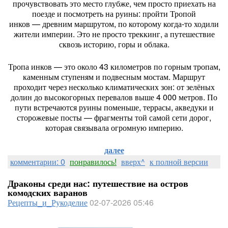
прочувствовать
это
место
глубже,
чем
просто
приехать
на
поезде
и
посмотреть
на
руины:
пройти
Тропой
инков
— древним
маршрутом,
по
которому
когда‑то
ходили
жители
империи.
Это
не
просто
треккинг,
а
путешествие
сквозь
историю,
горы
и
облака.
Тропа
инков
— это
около
43
километров
по
горным
тропам,
каменным
ступеням
и
подвесным
мостам.
Маршрут
проходит
через
несколько
климатических
зон:
от
зелёных
долин
до
высокогорных
перевалов
выше
4
000
метров.
По
пути
встречаются
руины
поменьше,
террасы,
акведуки
и
сторожевые
посты
— фрагменты
той
самой
сети
дорог,
которая
связывала
огромную
империю.
далее
комментарии: 0
понравилось!
вверх^
к полной версии
Драконы среди нас: путешествие на остров
комодских варанов
Рецепты_и_Рукоделие
02-07-2026 05:46