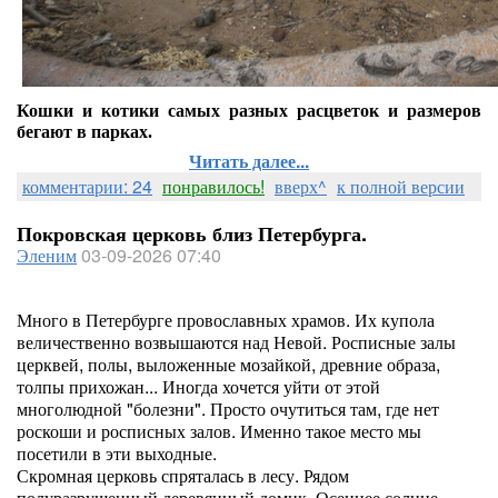
Кошки и котики самых разных расцветок и размеров
бегают в парках.
Читать далее...
комментарии: 24
понравилось!
вверх^
к полной версии
Покровская церковь близ Петербурга.
Эленим
03-09-2026 07:40
Много в Петербурге провославных храмов. Их купола
величественно возвышаются над Невой. Росписные залы
церквей, полы, выложенные мозайкой, древние образа,
толпы прихожан... Иногда хочется уйти от этой
многолюдной "болезни". Просто очутиться там, где нет
роскоши и росписных залов. Именно такое место мы
посетили в эти выходные.
Скромная церковь спряталась в лесу. Рядом
полуразрушенный деревянный домик. Осеннее солнце.