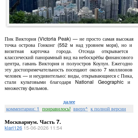
Пик
Виктория
(Victoria
Peak)
— не
просто
самая
высокая
точка
острова
Гонконг
(552
м
над
уровнем
моря),
но
и
визитная
карточка
города.
Отсюда
открывается
классический
панорамный
вид
на
небоскрёбы
финансового
центра,
гавань
Виктория
и
полуостров
Коулун.
Ежегодно
эту
достопримечательность
посещают
около
7
миллионов
человек
— и
неудивительно:
виды,
открывающиеся
с
Пика,
стали
культовыми
благодаря
National
Geographic
и
множеству
фильмов.
далее
комментарии: 1
понравилось!
вверх^
к полной версии
Москвариум. Часть 7.
klari126
15-06-2026 11:54