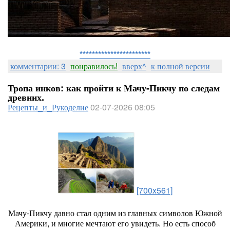
***********************
комментарии: 3
понравилось!
вверх^
к полной версии
Тропа инков: как пройти к Мачу‑Пикчу по следам
древних.
Рецепты_и_Рукоделие
02-07-2026 08:05
[700x561]
Мачу‑Пикчу
давно
стал
одним
из
главных
символов
Южной
Америки,
и
многие
мечтают
его
увидеть.
Но
есть
способ