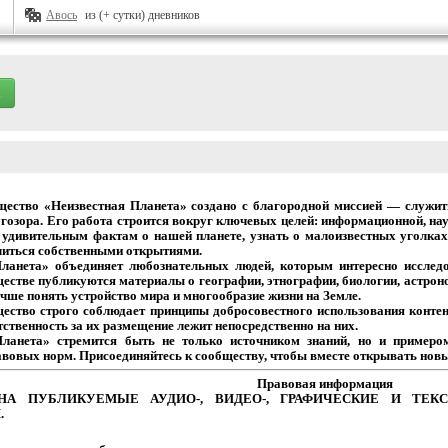
Авось
из (+ сутки) дневников
щество
«Неизвестная
Планета»
создано
с
благородной
миссией
— служит
гозора.
Его
работа
строится
вокруг
ключевых
целей:
информационной,
нау
удивительным
фактам
о
нашей
планете,
узнать
о
малоизвестных
уголках
иться собственными открытиями.
Планета» объединяет
любознательных
людей,
которым
интересно
исследо
естве
публикуются
материалы
о
географии,
этнографии,
биологии,
астрон
чше
понять
устройство
мира
и
многообразие
жизни на Земле.
щество
строго
соблюдает
принципы
добросовестного
использования
контен
тственность
за
их
размещение
лежит
непосредственно на них.
Планета» стремится
быть
не
только
источником
знаний,
но
и
примеро
авовых
норм.
Присоединяйтесь
к
сообществу,
чтобы
вместе
открывать новы
Правовая
информация
НА
ПУБЛИКУЕМЫЕ
АУДИО-,
ВИДЕО-,
ГРАФИЧЕСКИЕ
И
ТЕКС
.