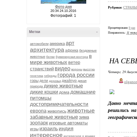
Фото дня
Рубрики:
СТРАНЫ
20:34 24.10.2016
Фотографий: 1
Процитировано
9 раз
Метки
-
Понравилось:
11 поль
арт
америка
автомобили
архитектура
африка
бездомные
в
животные
белки
букмекерская контора
НА СЕВ
мире животных
ветер
видео
странствий
вороны
высотка
Четверг, 29 Август
города россии
генетика
гибриды
горы
дели
джайпур
дикая
деревья
olgano
дикие животные
природа
домашние
дикие кошки
дома
питомцы
Давно мечта
достопримечательности
животные
решились на
европа
живопись
забавные животные
зима
географическ
зоопарк
игровые автоматы
индия
израиль
игры
интересное
интересное о кошках