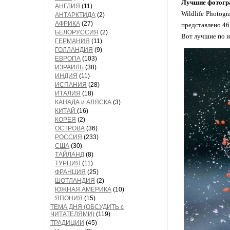
Лучшие фотогра
АНГЛИЯ
(11)
Wildlife Photog
АНТАРКТИДА
(2)
АФРИКА
(27)
представлено 46
БЕЛОРУССИЯ
(2)
Вот лучшие по и
ГЕРМАНИЯ
(11)
ГОЛЛАНДИЯ
(9)
ЕВРОПА
(103)
ИЗРАИЛЬ
(38)
ИНДИЯ
(11)
ИСПАНИЯ
(28)
ИТАЛИЯ
(18)
КАНАДА и АЛЯСКА
(3)
КИТАЙ
(16)
КОРЕЯ
(2)
ОСТРОВА
(36)
РОССИЯ
(233)
США
(30)
ТАЙЛАНД
(8)
ТУРЦИЯ
(11)
ФРАНЦИЯ
(25)
ШОТЛАНДИЯ
(2)
ЮЖНАЯ АМЕРИКА
(10)
ЯПОНИЯ
(15)
ТЕМА ДНЯ (ОБСУДИТЬ с
ЧИТАТЕЛЯМИ)
(119)
ТРАДИЦИИ
(45)