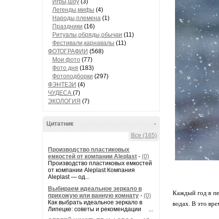
Игры,шоу
(3)
Легенды,мифы
(4)
Народы,племена
(1)
Праздники
(16)
Ритуалы,обряды,обычаи
(11)
Фестивали,карнавалы
(11)
ФОТОГРАФИИ
(568)
Мои фото
(77)
Фото дня
(183)
Фотоподборки
(297)
ФЭНТЕЗИ
(4)
ЧУДЕСА
(7)
ЭКОЛОГИЯ
(7)
Цитатник
-
Все (165)
Производство пластиковых
емкостей от компании Aleplast
-
(0)
Производство пластиковых емкостей
от компании Aleplast Компания
Aleplast — од...
Выбираем идеальное зеркало в
Каждый год в пе
прихожую или ванную комнату
-
(0)
Как выбрать идеальное зеркало в
водах. В это вр
Липецке: советы и рекомендации ...