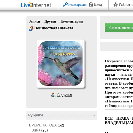
Регистрация
Вход
Рейтинги
Записи
Друзья
Комментарии
Создать дневник
Неизвестная Планета
Открытое
сооб
расширения
кру
прикоснуться
к
науки
— и
подел
«Неизвестная 
ответы.
В
сообщ
что
помогает
лу
При этом сооб
В друзья
авторам,
и
отве
«Неизвестная 
соблюдению
пр
Рубрики
-
ВСЕ
ПРАВА
ВЛАДЕЛЬЦАМ
ВРЕМЕНА ГОДА
(52)
Зима
(23)