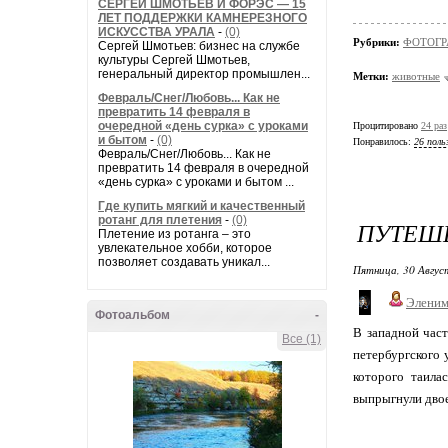
СЕРГЕЙ ШМОТЬЕВ И ФОРЭС — 15
ЛЕТ ПОДДЕРЖКИ КАМНЕРЕЗНОГО
ИСКУССТВА УРАЛА
-
(0)
Рубрики:
ФОТОГР
Сергей Шмотьев: бизнес на службе
культуры Сергей Шмотьев,
генеральный директор промышлен...
Метки:
животные
Февраль/Снег/Любовь... Как не
превратить 14 февраля в
очередной «день сурка» с уроками
Процитировано
24 раз
и бытом
-
(0)
Понравилось:
26 поль
Февраль/Снег/Любовь... Как не
превратить 14 февраля в очередной
«день сурка» с уроками и бытом ...
Где купить мягкий и качественный
ротанг для плетения
-
(0)
ПУТЕШЕ
Плетение из ротанга – это
увлекательное хобби, которое
позволяет создавать уникал...
Пятница, 30 Авгус
Элени
Фотоальбом
-
В западной част
Все (1)
петербургского 
которого таила
выпрыгнули двое