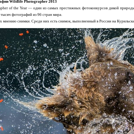
фии Wildlife Photographer 2013
rapher of the Year — один из самых престижных фотоконкурсов дикой природ
 тысяч фотографий из 96 стран мира.
х мнению снимки. Среди них есть снимок, выполненный в России на Курильск