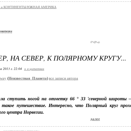
 и КОНТИНЕНТЫ/ЮЖНАЯ АМЕРИКА
зователям
ЕР, НА СЕВЕР, К ПОЛЯРНОМУ КРУГУ...
а 2013 г. 22:04
+ в цитатник
rway
(
Неизвестная_Планета
)
все записи автора
ла ступить ногой на отметку 66 ° 33 'северной широты 
 такое путешествие. Интересно, что Полярный круг прохо
ого центра Норвегии.
далее