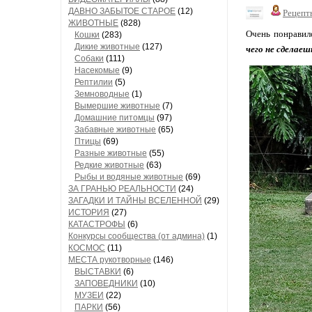
ДАВНО ЗАБЫТОЕ СТАРОЕ
(12)
Рецепт
ЖИВОТНЫЕ
(828)
Очень понравил
Кошки
(283)
Дикие животные
(127)
чего не сделаеш
Собаки
(111)
Насекомые
(9)
Рептилии
(5)
Земноводные
(1)
Вымершие животные
(7)
Домашние питомцы
(97)
Забавные животные
(65)
Птицы
(69)
Разные животные
(55)
Редкие животные
(63)
Рыбы и водяные животные
(69)
ЗА ГРАНЬЮ РЕАЛЬНОСТИ
(24)
ЗАГАДКИ И ТАЙНЫ ВСЕЛЕННОЙ
(29)
ИСТОРИЯ
(27)
КАТАСТРОФЫ
(6)
Конкурсы сообщества (от админа)
(1)
КОСМОС
(11)
МЕСТА рукотворные
(146)
ВЫСТАВКИ
(6)
ЗАПОВЕДНИКИ
(10)
МУЗЕИ
(22)
ПАРКИ
(56)