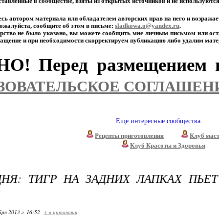
тавленные
в
сообществе,
взяты
из
открытых
источников
и
не
используютс
есь
автором
материала
или
обладателем
авторских
прав
на
него
и
возражае
ожалуйста,
сообщите
об
этом
в
письме:
sladkowa.o@yandex.ru
.
рство
не
было
указано,
вы
можете
сообщить
мне
личным
письмом
или
ост
ащение
и
при
необходимости
скорректируем
публикацию
либо
удалим
мате
О! Перед размещением п
ЗОВАТЕЛЬСКОЕ СОГЛАШЕН
Еще интересные сообщества:
Рецепты приготовления
Клуб мас
Клуб Красоты и Здоровья
НЯ: ТИГР НА ЗАДНИХ ЛАПКАХ ПЬЕ
!
бря 2013 г. 16:52
+ в цитатник