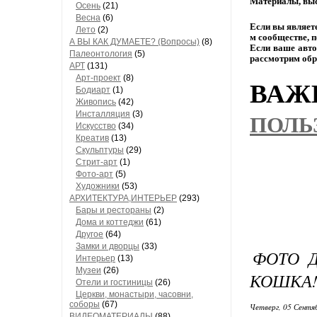
Материалы,
выс
Осень
(21)
Весна
(6)
Если
вы
являет
Лето
(2)
м
сообществе,
п
А ВЫ КАК ДУМАЕТЕ? (Вопросы)
(8)
Если
ваше
авто
Палеонтология
(5)
рассмотрим
обр
АРТ
(131)
Арт-проект
(8)
ВАЖН
Бодиарт
(1)
Живопись
(42)
Инсталляция
(3)
ПОЛЬ
Искусство
(34)
Креатив
(13)
Скульптуры
(29)
Стрит-арт
(1)
Фото-арт
(5)
Художники
(53)
АРХИТЕКТУРА,ИНТЕРЬЕР
(293)
Бары и рестораны
(2)
Дома и коттеджи
(61)
Другое
(64)
Замки и дворцы
(33)
ФОТО Д
Интерьер
(13)
Музеи
(26)
КОШКА
Отели и гостиницы
(26)
Церкви, монастыри, часовни,
соборы
(67)
Четверг, 05 Сентя
ВИДЕОМАТЕРИАЛЫ
(88)