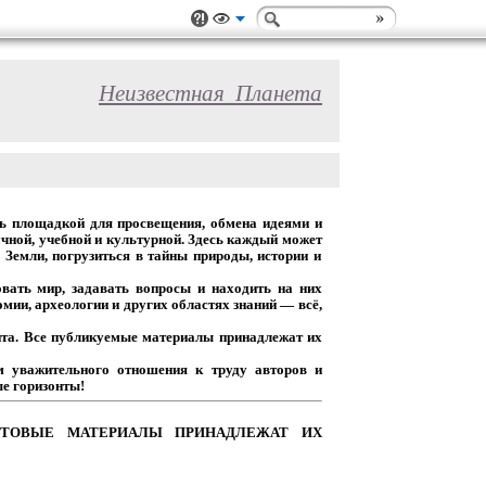
Неизвестная_Планета
ь
площадкой
для
просвещения,
обмена
идеями
и
чной,
учебной
и
культурной.
Здесь
каждый
может
Земли,
погрузиться
в
тайны
природы,
истории
и
вать
мир,
задавать
вопросы
и
находить
на
них
омии,
археологии
и
других
областях
знаний
— всё,
та.
Все
публикуемые
материалы
принадлежат
их
м
уважительного
отношения
к
труду
авторов
и
е горизонты!
ТОВЫЕ
МАТЕРИАЛЫ
ПРИНАДЛЕЖАТ
ИХ