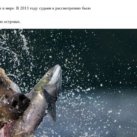
ы в мире. В 2013 году судьям к рассмотрению было
их островах.