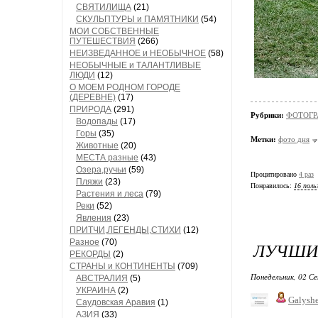
СВЯТИЛИЩА
(21)
СКУЛЬПТУРЫ и ПАМЯТНИКИ
(54)
МОИ СОБСТВЕННЫЕ
ПУТЕШЕСТВИЯ
(266)
НЕИЗВЕДАННОЕ и НЕОБЫЧНОЕ
(58)
НЕОБЫЧНЫЕ и ТАЛАНТЛИВЫЕ
ЛЮДИ
(12)
О МОЕМ РОДНОМ ГОРОДЕ
(ДЕРЕВНЕ)
(17)
ПРИРОДА
(291)
Рубрики:
ФОТОГР
Водопады
(17)
Горы
(35)
Метки:
фото дня
Животные
(20)
МЕСТА разные
(43)
Озера,ручьи
(59)
Процитировано
4 раз
Пляжи
(23)
Понравилось:
16 поль
Растения и леса
(79)
Реки
(52)
Явления
(23)
ПРИТЧИ,ЛЕГЕНДЫ,СТИХИ
(12)
Разное
(70)
ЛУЧШИЕ
РЕКОРДЫ
(2)
СТРАНЫ и КОНТИНЕНТЫ
(709)
Понедельник, 02 Се
АВСТРАЛИЯ
(5)
УКРАИНА
(2)
Galysh
Саудовская Аравия
(1)
АЗИЯ
(33)