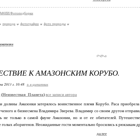
АФИИ/Фотоподборки
природа
фотографии
фото природы
зователям
СТВИЕ К АМАЗОНСКИМ КОРУБО.
та 2013 г. 10:48
+ в цитатник
м
(
Неизвестная_Планета
)
все записи автора
и долины Амазонки затерялось воинственное племя Корубо. Раса приобрела
ученого и бизнесмена Владимира Зверева. Владимир со своим другом отправи
сь не только в самой фауне Амазонии, но и от ее обитателей. Путешестве
 голых аборигенов. Неожиданные гости моментально бросились к рюкзакам др
далее