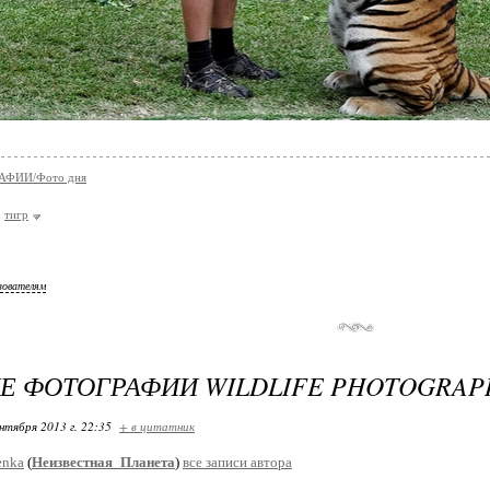
АФИИ/Фото дня
тигр
зователям
 ФОТОГРАФИИ WILDLIFE PHOTOGRAPH
нтября 2013 г. 22:35
+ в цитатник
enka
(
Неизвестная_Планета
)
все записи автора