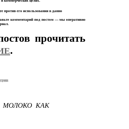
я
в
коммерческих
целях.
те
против
его
использования
в
данно
авьте
комментарий
под
постом
— мы
оперативно
риал.
остов прочитать
.
ИЕ
териц
Т МОЛОКО КАК