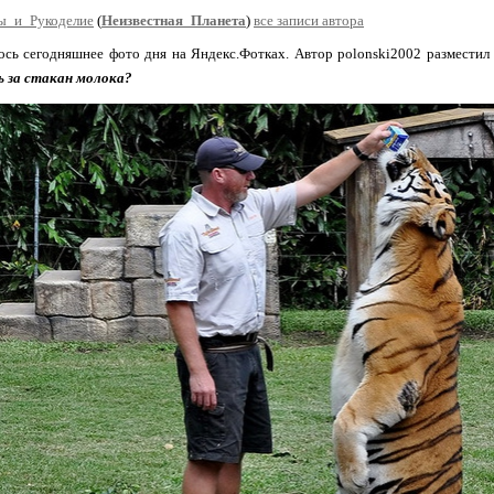
ы_и_Рукоделие
(
Неизвестная_Планета
)
все записи автора
ось сегодняшнее фото дня на Яндекс.Фотках. Автор polonski2002 разместил
ь за стакан молока?