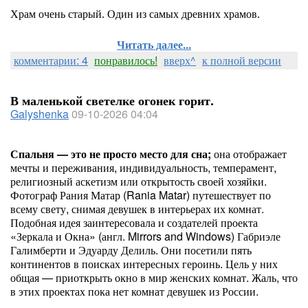
Храм очень старый. Один из самых древних храмов.
Читать далее...
комментарии: 4
понравилось!
вверх^
к полной версии
В маленькой светелке огонек горит.
Galyshenka
09-10-2026 04:04
Спальня — это не просто место для сна;
она отображает
мечты и переживания, индивидуальность, темперамент,
религиозный аскетизм или открытость своей хозяйки.
Фотограф Рания Матар (Rania Matar) путешествует по
всему свету, снимая девушек в интерьерах их комнат.
Подобная идея заинтересовала и создателей проекта
«Зеркала и Окна» (англ. Mirrors and Windows) Габриэле
Галимберти и Эдуарду Делиль. Они посетили пять
континентов в поисках интересных героинь. Цель у них
общая — приоткрыть окно в мир женских комнат. Жаль, что
в этих проектах пока нет комнат девушек из России.