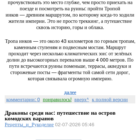
прочувствовать
это
место
глубже,
чем
просто
приехать
на
поезде
и
посмотреть
на
руины:
пройти
Тропой
инков
— древним
маршрутом,
по
которому
когда‑то
ходили
жители
империи.
Это
не
просто
треккинг,
а
путешествие
сквозь
историю,
горы
и
облака.
Тропа
инков
— это
около
43
километров
по
горным
тропам,
каменным
ступеням
и
подвесным
мостам.
Маршрут
проходит
через
несколько
климатических
зон:
от
зелёных
долин
до
высокогорных
перевалов
выше
4
000
метров.
По
пути
встречаются
руины
поменьше,
террасы,
акведуки
и
сторожевые
посты
— фрагменты
той
самой
сети
дорог,
которая
связывала
огромную
империю.
далее
комментарии: 0
понравилось!
вверх^
к полной версии
Драконы среди нас: путешествие на остров
комодских варанов
Рецепты_и_Рукоделие
02-07-2026 05:46