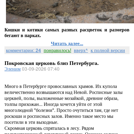
Кошки и котики самых разных расцветок и размеров
бегают в парках.
Читать далее...
комментарии: 24
понравилось!
вверх^
к полной версии
Покровская церковь близ Петербурга.
Эленим
03-09-2026 07:40
Много в Петербурге провославных храмов. Их купола
величественно возвышаются над Невой. Росписные залы
церквей, полы, выложенные мозайкой, древние образа,
толпы прихожан... Иногда хочется уйти от этой
многолюдной "болезни". Просто очутиться там, где нет
роскоши и росписных залов. Именно такое место мы
посетили в эти выходные.
Скромная церковь спряталась в лесу. Рядом
полуразрушенный деревянный домик. Осеннее солнце.