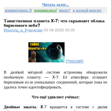
Читать далее...
комментарии: 0
понравилось!
вверх^
к полной версии
Таинственная планета X‑7: что скрывают облака
бирюзового неба?
Рецепты_и_Рукоделие
05-06-2026 05:00
[700x395]
В далёкой звёздной системе астрономы обнаружили
необычную планету — X‑7. Её атмосфера отливает
бирюзовым из‑за уникальных соединений, которые пока не
удалось точно идентифицировать.
Что ещё удивляет учёных:
Двойные закаты. X
‑7 вращается в системе с двумя