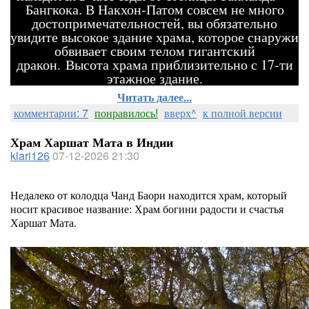
Бангкока. В Накхон-Патом совсем не много
достопримечательностей, вы обязательно
увидите высокое здание храма, которое снаружи
обвивает своим телом гигантский
дракон. Высота храма приблизительно с 17-ти
этажное здание.
Читать далее...
комментарии: 7
понравилось!
вверх^
к полной версии
Храм Харшат Мата в Индии
klari126
07-12-2026 21:30
Недалеко от колодца Чанд Баори находится храм, который
носит красивое название: Храм богини радости и счастья
Харшат Мата.