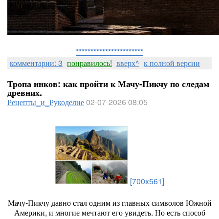
***********************
комментарии: 3
понравилось!
вверх^
к полной версии
Тропа инков: как пройти к Мачу‑Пикчу по следам
древних.
Рецепты_и_Рукоделие
02-07-2026 08:05
[700x561]
Мачу‑Пикчу
давно
стал
одним
из
главных
символов
Южной
Америки,
и
многие
мечтают
его
увидеть.
Но
есть
способ