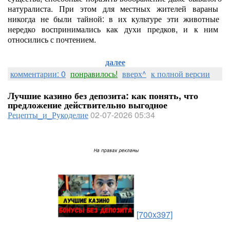
натуралиста.
При
этом
для
местных
жителей
вараны
никогда
не
были
тайной:
в
их
культуре
эти
животные
нередко
воспринимались
как
духи
предков,
и
к
ним
относились
с
почтением.
далее
комментарии: 0
понравилось!
вверх^
к полной версии
Лучшие казино без депозита: как понять, что
предложение действительно выгодное
Рецепты_и_Рукоделие
02-07-2026 05:34
[700x397]