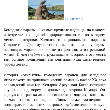
[700x399]
Комодские
вараны
— самые
крупные
ящерицы
на
планете,
и
встретить
их
в
дикой
природе
можно
только
в
одном
месте:
на
островах
Комодского
национального
парка
в
Индонезии.
Для
путешественника
это
шанс
увидеть
настоящих
«драконов»
— не
из
фэнтези,
а
из
реальной
жизни.
И
чем
глубже
погружаешься
в
историю
этого
места,
тем
больше
понимаешь:
эти
рептилии
куда
удивительнее
любых
легенд.
История
«открытия»
комодских
варанов
для
западного
мира
похожа
на
приключенческий
роман.
В
начале
XX
века
голландский
авиатор
Хендрик
Артур
ван
Боссе
потерпел
крушение
над
морем
и
доплыл
до
острова
Комодо.
Он
вернулся
с
рассказами
о
гигантских
ящерах,
которым
сначала
никто
не
верил.
Лишь
позже
экспедиции
подтвердили:
на
этих
островах
действительно
живут
существа,
способные
поразить
воображение
даже
бывалого