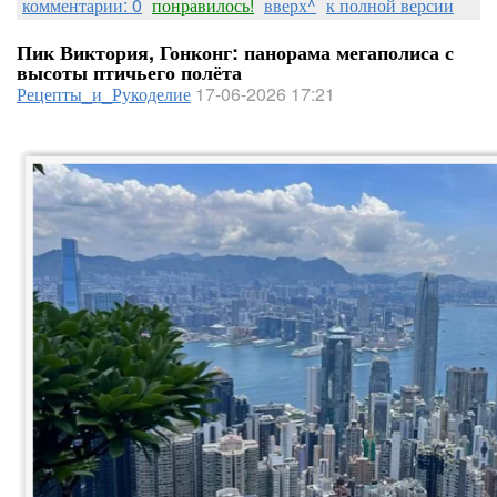
комментарии: 0
понравилось!
вверх^
к полной версии
Пик Виктория, Гонконг: панорама мегаполиса с
высоты птичьего полёта
Рецепты_и_Рукоделие
17-06-2026 17:21