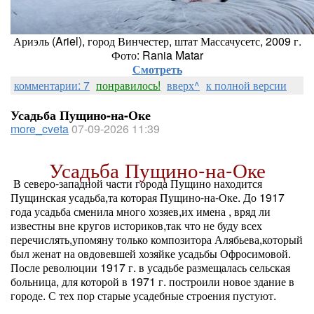
Ариэль (Ariel), город Винчестер, штат Массачусетс, 2009 г.
Фото: Rania Matar
Смотреть
комментарии: 7
понравилось!
вверх^
к полной версии
Усадьба Пущино-на-Оке
more_cveta
07-09-2026 11:39
Усадьба Пущино-на-Оке
В северо-западной части города Пущино находится
Пущинская усадьба,та которая Пущино-на-Оке. До 1917
года усадьба сменила много хозяев,их имена , вряд ли
известны вне кругов историков,так что не буду всех
перечислять,упомяну только композитора Алябьева,который
был женат на овдовевшей хозяйке усадьбы Офросимовой.
После революции 1917 г. в усадьбе размещалась сельская
больница, для которой в 1971 г. построили новое здание в
городе. С тех пор старые усадебные строения пустуют.