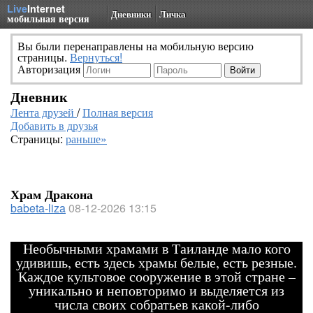
Live
Internet
Дневники
Личка
мобильная версия
Вы были перенаправлены на мобильную версию
страницы.
Вернуться!
Авторизация
Дневник
Лента друзей
/
Полная версия
Добавить в друзья
Страницы:
раньше»
Храм Дракона
babeta-liza
08-12-2026 13:15
Необычными храмами в Таиланде мало кого
удивишь, есть здесь храмы белые, есть резные.
Каждое культовое сооружение в этой стране –
уникально и неповторимо и выделяется из
числа своих собратьев какой-либо