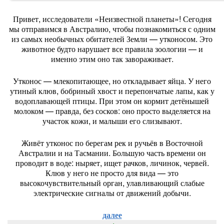
Привет,
исследователи
«Неизвестной
планеты»!
Сегодня
мы
отправимся
в
Австралию,
чтобы
познакомиться
с
одним
из
самых
необычных
обитателей
Земли
— утконосом.
Это
животное
будто
нарушает
все
правила
зоологии
— и
именно
этим
оно
так
завораживает.
Утконос
— млекопитающее,
но
откладывает
яйца.
У
него
утиный
клюв,
бобриный
хвост
и
перепончатые
лапы,
как
у
водоплавающей
птицы.
При
этом
он
кормит
детёнышей
молоком
— правда,
без
сосков:
оно
просто
выделяется
на
участок
кожи,
и
малыши
его
слизывают.
Живёт
утконос
по
берегам
рек
и
ручьёв
в
Восточной
Австралии
и
на
Тасмании.
Большую
часть
времени
он
проводит
в
воде:
ныряет,
ищет
рачков,
личинок,
червей.
Клюв
у
него
не
просто
для
вида
— это
высокочувствительный
орган,
улавливающий
слабые
электрические
сигналы
от
движений
добычи.
далее