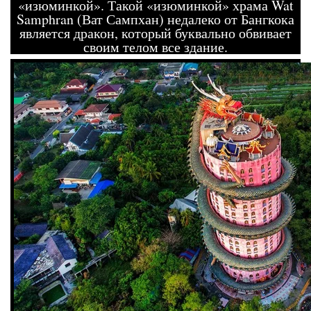
«изюминкой». Такой «изюминкой» храма Wat
Samphran (Ват Сампхан) недалеко от Бангкока
является дракон, который буквально обвивает
своим телом все здание.