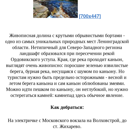
[700x447]
Живописная долина с крутыми обрывистыми бортами -
одно из самых уникальных природных мест Ленинградской
области. Нетипичный для Северо-Западного региона
ландшафт образовался при пересечении рекой
Ордовикского уступа. Края, где река проходит каньон,
выглядят очень живописно: поросшие зеленью извилистые
берега, бурная река, несущаяся с шумом по каньону. Но
туристам нужно быть предельно осторожными - весной и
летом берега каньона и сам каньон облюбованы змеями.
Можно идти пешком по каньону, он неглубокий, но нужно
остерегаться камней: камнепад здесь обычное явление.
Как добраться:
На электричке с Московского вокзала на Волховстрой, до
ст. Жихарево.