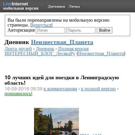
Live
Internet
Дневники
Личка
мобильная версия
Вы были перенаправлены на мобильную версию
страницы.
Вернуться!
Авторизация
Дневник
Неизвестная_Планета
Лента друзей
-
Дневник
-
Полная версия
ИНТЕРЕСНЫЙ_БЛОГ_ЛесякаРу
(
Неизвестная_Планета
)
10 лучших идей для поездки в Ленинградскую
область!
16-09-2016 09:39
к комментариям
-
к полной версии
-
понравилось!