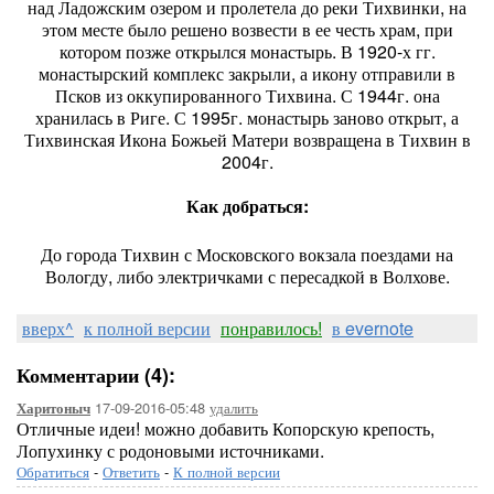
над Ладожским озером и пролетела до реки Тихвинки, на
этом месте было решено возвести в ее честь храм, при
котором позже открылся монастырь. В 1920-х гг.
монастырский комплекс закрыли, а икону отправили в
Псков из оккупированного Тихвина. С 1944г. она
хранилась в Риге. С 1995г. монастырь заново открыт, а
Тихвинская Икона Божьей Матери возвращена в Тихвин в
2004г.
Как добраться:
До города Тихвин с Московского вокзала поездами на
Вологду, либо электричками с пересадкой в Волхове.
вверх^
к полной версии
понравилось!
в evernote
Комментарии (4):
17-09-2016-05:48
удалить
Харитоныч
Отличные идеи! можно добавить Копорскую крепость,
Лопухинку с родоновыми источниками.
Обратиться
-
Ответить
-
К полной версии