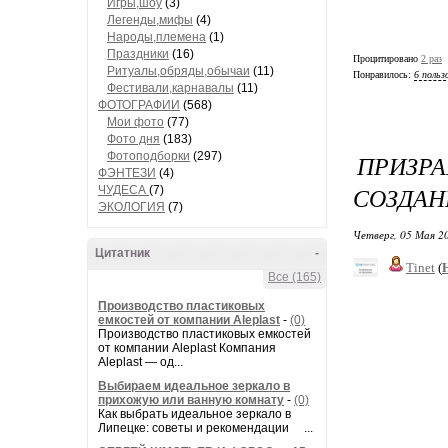
Игры,шоу
(3)
Легенды,мифы
(4)
Народы,племена
(1)
Праздники
(16)
Процитировано
2 раз
Ритуалы,обряды,обычаи
(11)
Понравилось:
6 польз
Фестивали,карнавалы
(11)
ФОТОГРАФИИ
(568)
Мои фото
(77)
Фото дня
(183)
ПРИЗРА
Фотоподборки
(297)
ФЭНТЕЗИ
(4)
СОЗДАН
ЧУДЕСА
(7)
ЭКОЛОГИЯ
(7)
Четверг, 05 Мая 20
Цитатник
-
Tinet
(
Все (165)
Производство пластиковых
емкостей от компании Aleplast
-
(0)
Производство пластиковых емкостей
от компании Aleplast Компания
Aleplast — од...
Выбираем идеальное зеркало в
прихожую или ванную комнату
-
(0)
Как выбрать идеальное зеркало в
Липецке: советы и рекомендации ...