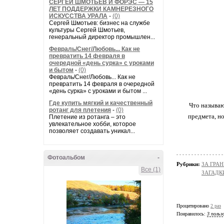
СЕРГЕЙ ШМОТЬЕВ И ФОРЭС — 15
ЛЕТ ПОДДЕРЖКИ КАМНЕРЕЗНОГО
ИСКУССТВА УРАЛА
-
(0)
Сергей Шмотьев: бизнес на службе
культуры Сергей Шмотьев,
генеральный директор промышлен...
Февраль/Снег/Любовь... Как не
превратить 14 февраля в
очередной «день сурка» с уроками
и бытом
-
(0)
Февраль/Снег/Любовь... Как не
превратить 14 февраля в очередной
«день сурка» с уроками и бытом ...
Где купить мягкий и качественный
Что называю
ротанг для плетения
-
(0)
предмета, н
Плетение из ротанга – это
увлекательное хобби, которое
позволяет создавать уникал...
Фотоальбом
-
Рубрики:
ЗА ГРА
Все (1)
ЗАГАДК
Процитировано
2 раз
Понравилось:
3 польз