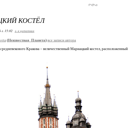
ЦКИЙ КОСТЁЛ
 г. 15:02
+ в цитатник
veta
(
Неизвестная_Планета
)
все записи автора
 средневекового Кракова – величественный Мариацкий костел, расположенны