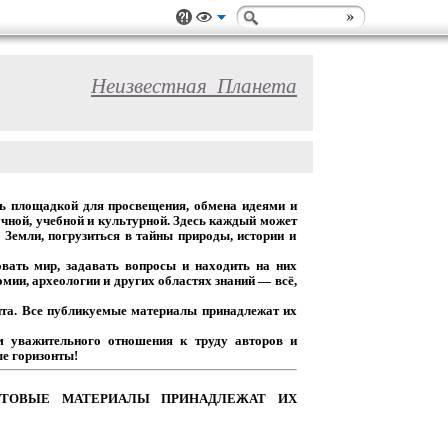
Неизвестная_Планета
ь
площадкой
для
просвещения,
обмена
идеями
и
чной,
учебной
и
культурной.
Здесь
каждый
может
Земли,
погрузиться
в
тайны
природы,
истории
и
вать
мир,
задавать
вопросы
и
находить
на
них
омии,
археологии
и
других
областях
знаний
— всё,
та.
Все
публикуемые
материалы
принадлежат
их
м
уважительного
отношения
к
труду
авторов
и
е горизонты!
ТОВЫЕ
МАТЕРИАЛЫ
ПРИНАДЛЕЖАТ
ИХ