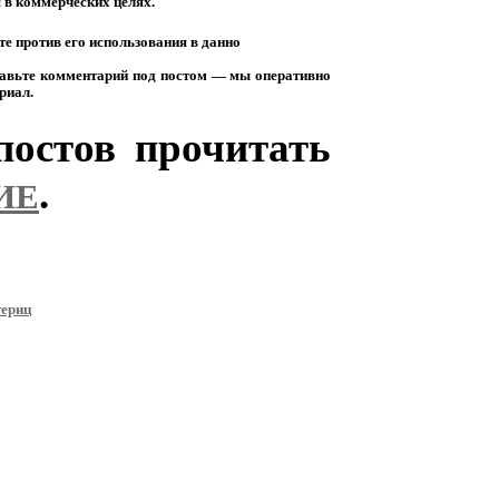
я
в
коммерческих
целях.
те
против
его
использования
в
данно
авьте
комментарий
под
постом
— мы
оперативно
риал.
остов прочитать
.
ИЕ
териц