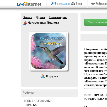
Регистрация
Вход
Рейтинги
Записи
Друзья
Комментарии
Создать дневник
Неизвестная Планета
Открытое
сооб
расширения
кру
прикоснуться
к
науки
— и
подел
«Неизвестная 
ответы.
В
сообщ
что
помогает
лу
При этом сооб
В друзья
авторам,
и
отве
«Неизвестная 
соблюдению
пр
Рубрики
-
ВСЕ
ПРАВА
ВЛАДЕЛЬЦАМ
ВРЕМЕНА ГОДА
(52)
Зима
(23)