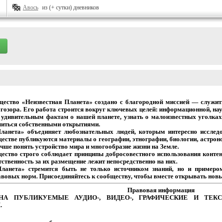
Авось
из (+ сутки) дневников
щество
«Неизвестная
Планета»
создано
с
благородной
миссией
— служит
гозора.
Его
работа
строится
вокруг
ключевых
целей:
информационной,
нау
удивительным
фактам
о
нашей
планете,
узнать
о
малоизвестных
уголках
иться собственными открытиями.
Планета» объединяет
любознательных
людей,
которым
интересно
исследо
естве
публикуются
материалы
о
географии,
этнографии,
биологии,
астрон
чше
понять
устройство
мира
и
многообразие
жизни на Земле.
щество
строго
соблюдает
принципы
добросовестного
использования
контен
тственность
за
их
размещение
лежит
непосредственно на них.
Планета» стремится
быть
не
только
источником
знаний,
но
и
примеро
авовых
норм.
Присоединяйтесь
к
сообществу,
чтобы
вместе
открывать новы
Правовая
информация
НА
ПУБЛИКУЕМЫЕ
АУДИО-,
ВИДЕО-,
ГРАФИЧЕСКИЕ
И
ТЕКС
.