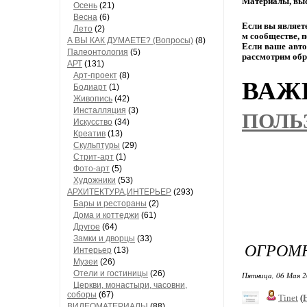
Материалы,
выс
Осень
(21)
Весна
(6)
Если
вы
являет
Лето
(2)
м
сообществе,
п
А ВЫ КАК ДУМАЕТЕ? (Вопросы)
(8)
Если
ваше
авто
Палеонтология
(5)
рассмотрим
обр
АРТ
(131)
Арт-проект
(8)
ВАЖН
Бодиарт
(1)
Живопись
(42)
Инсталляция
(3)
ПОЛЬ
Искусство
(34)
Креатив
(13)
Скульптуры
(29)
Стрит-арт
(1)
Фото-арт
(5)
Художники
(53)
АРХИТЕКТУРА,ИНТЕРЬЕР
(293)
Бары и рестораны
(2)
Дома и коттеджи
(61)
Другое
(64)
Замки и дворцы
(33)
ОГРОМ
Интерьер
(13)
Музеи
(26)
Отели и гостиницы
(26)
Пятница, 06 Мая 2
Церкви, монастыри, часовни,
соборы
(67)
Tinet
(
ВИДЕОМАТЕРИАЛЫ
(88)