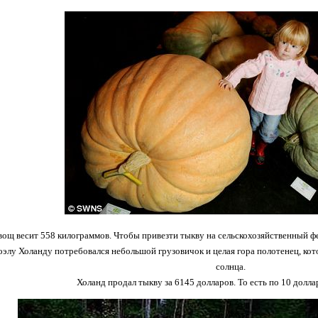
вощ весит 558 килограммов. Чтобы привезти тыкву на сельскохозяйственный фе
элу Холанду потребовался небольшой грузовичок и целая гора полотенец, кот
солнца.
Холанд продал тыкву за 6145 долларов. То есть по 10 долла