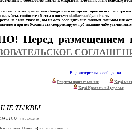
тавленные
в
сообществе,
взяты
из
открытых
источников
и
не
используютс
есь
автором
материала
или
обладателем
авторских
прав
на
него
и
возражае
ожалуйста,
сообщите
об
этом
в
письме:
sladkowa.o@yandex.ru
.
рство
не
было
указано,
вы
можете
сообщить
мне
личным
письмом
или
ост
ащение
и
при
необходимости
скорректируем
публикацию
либо
удалим
мате
О! Перед размещением п
ЗОВАТЕЛЬСКОЕ СОГЛАШЕН
Еще интересные сообщества:
Рецепты приготовления
Клуб мас
Клуб Красоты и Здоровья
НЫЕ ТЫКВЫ.
016 г. 11:13
+ в цитатник
Неизвестная_Планета
)
все записи автора