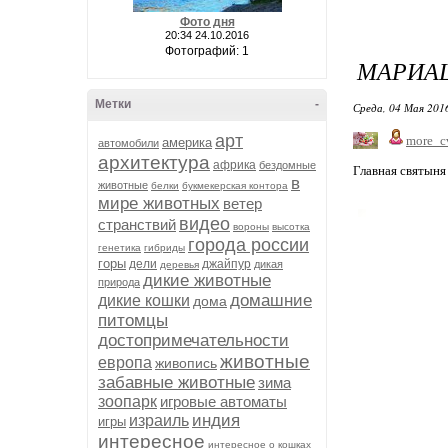
Фото дня
20:34 24.10.2016
Фотографий: 1
МАРИА
Метки
-
Среда, 04 Мая 2016
арт
more_c
америка
автомобили
архитектура
африка
бездомные
Главная святыня
в
животные
белки
букмекерская контора
мире животных
ветер
видео
странствий
вороны
высотка
города россии
генетика
гибриды
горы
дели
джайпур
дикая
деревья
дикие животные
природа
домашние
дикие кошки
дома
питомцы
достопримечательности
животные
европа
живопись
забавные животные
зима
зоопарк
игровые автоматы
индия
израиль
игры
интересное
интересное о кошках