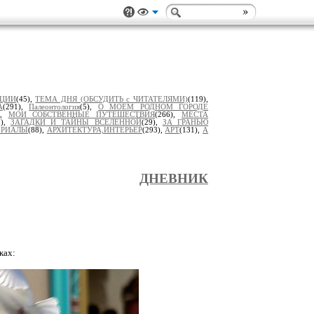
ИЦИИ
(45),
ТЕМА ДНЯ (ОБСУДИТЬ с ЧИТАТЕЛЯМИ)
(119),
А
(291),
Палеонтология
(5),
О МОЕМ РОДНОМ ГОРОДЕ
),
МОИ СОБСТВЕННЫЕ ПУТЕШЕСТВИЯ
(266),
МЕСТА
7),
ЗАГАДКИ И ТАЙНЫ ВСЕЛЕННОЙ
(29),
ЗА ГРАНЬЮ
ЕРИАЛЫ
(88),
АРХИТЕКТУРА,ИНТЕРЬЕР
(293),
АРТ
(131),
А
ДНЕВНИК
ках: