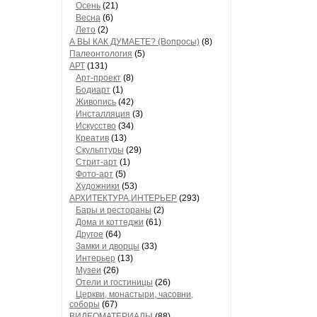
Осень
(21)
Весна
(6)
Лето
(2)
А ВЫ КАК ДУМАЕТЕ? (Вопросы)
(8)
Палеонтология
(5)
АРТ
(131)
Арт-проект
(8)
Бодиарт
(1)
Живопись
(42)
Инсталляция
(3)
Искусство
(34)
Креатив
(13)
Скульптуры
(29)
Стрит-арт
(1)
Фото-арт
(5)
Художники
(53)
АРХИТЕКТУРА,ИНТЕРЬЕР
(293)
Бары и рестораны
(2)
Дома и коттеджи
(61)
Другое
(64)
Замки и дворцы
(33)
Интерьер
(13)
Музеи
(26)
Отели и гостиницы
(26)
Церкви, монастыри, часовни,
соборы
(67)
ВИДЕОМАТЕРИАЛЫ
(88)