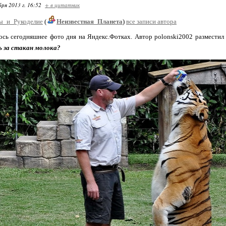
бря 2013 г. 16:52
+ в цитатник
ы_и_Рукоделие
(
Неизвестная_Планета
)
все записи автора
ось сегодняшнее фото дня на Яндекс.Фотках. Автор polonski2002 разместил
ь за стакан молока?