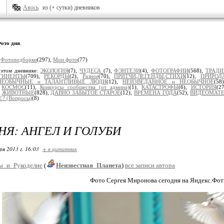
Авось
из (+ сутки) дневников
ото дня
.
:
Фотоподборки
(297),
Мои фото
(77)
 этом дневнике:
ЭКОЛОГИЯ
(7),
ЧУДЕСА
(7),
ФЭНТЕЗИ
(4),
ФОТОГРАФИИ
(568),
ТРАД
ТИНЕНТЫ
(709),
РЕКОРДЫ
(2),
Разное
(70),
ПРИТЧИ,ЛЕГЕНДЫ,СТИХИ
(12),
ПРИРОД
НЕОБЫЧНЫЕ и ТАЛАНТЛИВЫЕ ЛЮДИ
(12),
НЕИЗВЕДАННОЕ и НЕОБЫЧНОЕ
(58
,
КОСМОС
(11),
Конкурсы сообщества (от админа)
(1),
КАТАСТРОФЫ
(6),
ИСТОРИЯ
(2
,
ЖИВОТНЫЕ
(828),
ДАВНО ЗАБЫТОЕ СТАРОЕ
(12),
ВРЕМЕНА ГОДА
(52),
ВИДЕОМАТ
? (Вопросы)
(8)
НЯ: АНГЕЛ И ГОЛУБИ
ря 2013 г. 16:03
+ в цитатник
ы_и_Рукоделие
(
Неизвестная_Планета
)
все записи автора
Фото Сергея Миронова сегодня на Яндекс.Фот