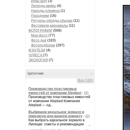
Игры,шоу
(3)
Легенды,мифы
(4)
Народы,племена
(1)
Праздники
(16)
Ритуалы,обряды,обычаи
(11)
Фестивали,карнавалы
(11)
ФОТОГРАФИИ
(568)
Мои фото
(77)
Фото дня
(183)
Фотоподборки
(297)
ФЭНТЕЗИ
(4)
ЧУДЕСА
(7)
ЭКОЛОГИЯ
(7)
Цитатник
-
Все (165)
Производство пластиковых
емкостей от компании Aleplast
-
(0)
Производство пластиковых емкостей
от компании Aleplast Компания
Aleplast — од...
Выбираем идеальное зеркало в
прихожую или ванную комнату
-
(0)
Как выбрать идеальное зеркало в
Липецке: советы и рекомендации ...