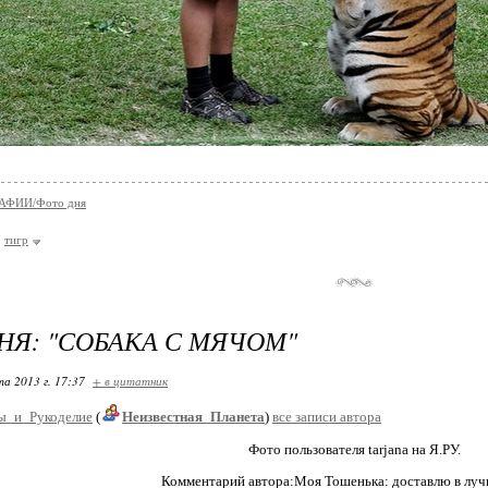
АФИИ/Фото дня
тигр
НЯ: "СОБАКА С МЯЧОМ"
та 2013 г. 17:37
+ в цитатник
ы_и_Рукоделие
(
Неизвестная_Планета
)
все записи автора
Фото пользователя tarjana на Я.РУ.
Комментарий автора:Моя Тошенька: доставлю в луч