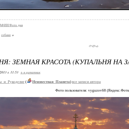
АФИИ/Фото дня
собаки
НЯ: ЗЕМНАЯ КРАСОТА (КУПАЛЬНЯ НА З
2013 г. 11:53
+ в цитатник
ы_и_Рукоделие
(
Неизвестная_Планета
)
все записи автора
Фото пользователя: vyguzov68 (Яндекс.Фотк