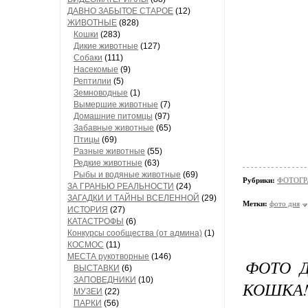
ДАВНО ЗАБЫТОЕ СТАРОЕ
(12)
ЖИВОТНЫЕ
(828)
Кошки
(283)
Дикие животные
(127)
Собаки
(111)
Насекомые
(9)
Рептилии
(5)
Земноводные
(1)
Вымершие животные
(7)
Домашние питомцы
(97)
Забавные животные
(65)
Птицы
(69)
Разные животные
(55)
Редкие животные
(63)
Рыбы и водяные животные
(69)
Рубрики:
ФОТОГР
ЗА ГРАНЬЮ РЕАЛЬНОСТИ
(24)
ЗАГАДКИ И ТАЙНЫ ВСЕЛЕННОЙ
(29)
Метки:
фото дня
ИСТОРИЯ
(27)
КАТАСТРОФЫ
(6)
Конкурсы сообщества (от админа)
(1)
КОСМОС
(11)
МЕСТА рукотворные
(146)
ФОТО Д
ВЫСТАВКИ
(6)
ЗАПОВЕДНИКИ
(10)
КОШКА
МУЗЕИ
(22)
ПАРКИ
(56)