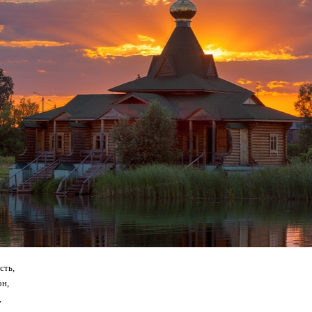
сть,
он,
,