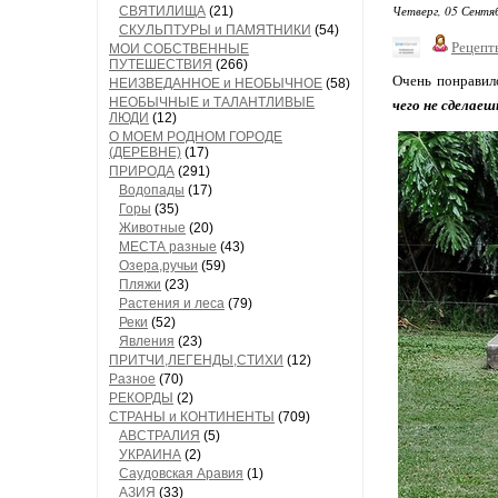
Четверг, 05 Сентя
СВЯТИЛИЩА
(21)
СКУЛЬПТУРЫ и ПАМЯТНИКИ
(54)
Рецепт
МОИ СОБСТВЕННЫЕ
ПУТЕШЕСТВИЯ
(266)
Очень понравил
НЕИЗВЕДАННОЕ и НЕОБЫЧНОЕ
(58)
НЕОБЫЧНЫЕ и ТАЛАНТЛИВЫЕ
чего не сделаеш
ЛЮДИ
(12)
О МОЕМ РОДНОМ ГОРОДЕ
(ДЕРЕВНЕ)
(17)
ПРИРОДА
(291)
Водопады
(17)
Горы
(35)
Животные
(20)
МЕСТА разные
(43)
Озера,ручьи
(59)
Пляжи
(23)
Растения и леса
(79)
Реки
(52)
Явления
(23)
ПРИТЧИ,ЛЕГЕНДЫ,СТИХИ
(12)
Разное
(70)
РЕКОРДЫ
(2)
СТРАНЫ и КОНТИНЕНТЫ
(709)
АВСТРАЛИЯ
(5)
УКРАИНА
(2)
Саудовская Аравия
(1)
АЗИЯ
(33)