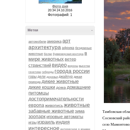
Фото дня
20:34 24.10.2016
Фотографий: 1
Метки
-
арт
америка
автомобили
архитектура
африка
бездомные
в
животные
белки
букмекерская контора
мире животных
ветер
видео
странствий
вороны
высотка
города россии
генетика
гибриды
горы
дели
джайпур
дикая
деревья
дикие животные
природа
домашние
дикие кошки
дома
питомцы
достопримечательности
животные
европа
живопись
забавные животные
зима
Тамбовская обла
зоопарк
игровые автоматы
Сосновский рай
индия
израиль
игры
село Мамонтово
интересное
интересное о кошках