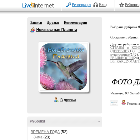
Регистрация
Вход
Рейтинги
Записи
Друзья
Комментарии
Выбрана рубрика
Ф
Неизвестная Планета
Соседние рубрики
Другие рубрики в
СТРАНЫ и КОН
(ДЕРЕВНЕ)
(17),
рукотворные
(146)
РЕАЛЬНОСТИ
(24)
ВЫ КАК ДУМАЕТЕ
ФОТО Д
Четверг, 03 Октяб
В друзья
Рецепт
Рубрики
-
ВРЕМЕНА ГОДА
(52)
Зима
(23)