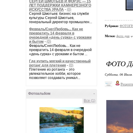
СЕРГЕЙ ШМОТЬЕВ И ФОРЭС — 15
ЛЕТ ПОДДЕРЖКИ КАМНЕРЕЗНОГО
ИСКУССТВА УРАЛА
-
(0)
Сергей Шмотьев: бизнес на службе
культуры Сергей Шмотьев,
генеральный директор промышлен...
Рубрики:
ФОТОГР
Февраль/Снег/Любовь... Как не
превратить 14 февраля в
Метки:
фото дня
очередной «день сурка» с уроками
и бытом
-
(0)
Февраль/Снег/Любовь... Как не
превратить 14 февраля в очередной
«день сурка» с уроками и бытом ...
ФОТО Д
Где купить мягкий и качественный
ротанг для плетения
-
(0)
Плетение из ротанга – это
увлекательное хобби, которое
Суббота, 06 Июля 
позволяет создавать уникал...
Рецепт
Фотоальбом
-
Все (1)